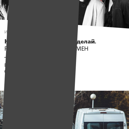
Истории
Не навреди, предлагай, делай.
Редакционная политика ИМЕН
Помогаем проекту
Имена
Собрано
2 144 538 руб.