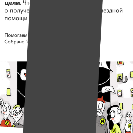
цели.
Что меняет новый Декрет
о получении иностранной безвозмездной
помощи
Помогаем проекту
Имена
Собрано
2 144 538 руб.