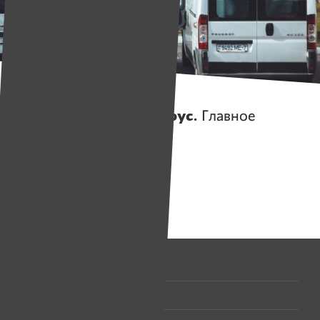
Истории
ИМЕНА vs коронавирус.
Главное
на сегодня 02.07.2020
Помогаем проекту
Имена
Собрано
2 144 538 руб.
Все проекты
Предложить проект