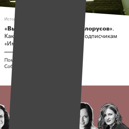
Истории
«Вы меняете мышление белорусов»
.
Как доктор Момотов дарил подписчикам
«Имен» включатели
Помогаем проекту
Имена
Собрано
2 144 538 руб.