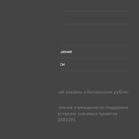
Инстаграм
Ютуб
Личный кабинет
Пользовательское соглашение
Часто задаваемые вопросы
Все суммы пожертвований указаны в белорусских рублях.
Социально-благотворительное учреждение по поддержке
инфраструктурных общественно значимых проектов
«ИменаМедиа», УНП 192683195
© Имена, 2016—2026