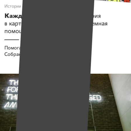
Истории
Каждый — супергерой!
История
в картинках о том, почему системная
помощь эффективнее адресной
Помогаем проекту
Имена
Собрано
2 144 538 руб.