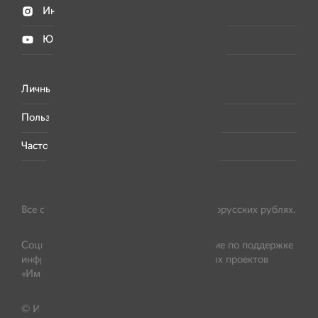
Инстаграм
Ютуб
Личный кабинет
Пользовательское соглашение
Часто задаваемые вопросы
Все суммы пожертвований указаны в белорусских рублях.
Социально-благотворительное учреждение по поддержке
инфраструктурных общественно значимых проектов
«ИменаМедиа», УНП 192683195
© Имена, 2016—2026