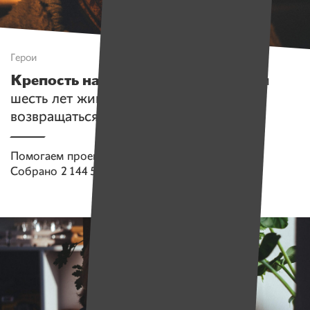
Герои
Крепость на колесах
. Бабушка Нелли
шесть лет живет в поездах и боится
возвращаться домой
Помогаем проекту
Имена
Собрано
2 144 538 руб.