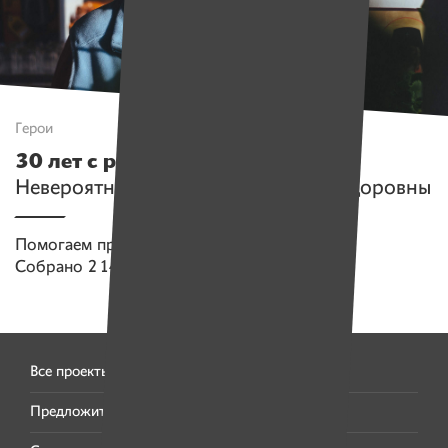
Герои
30 лет с рассеянным склерозом
.
Невероятная история Людмилы Федоровны
Помогаем проекту
Имена
Собрано
2 144 538 руб.
Все проекты
Предложить проект