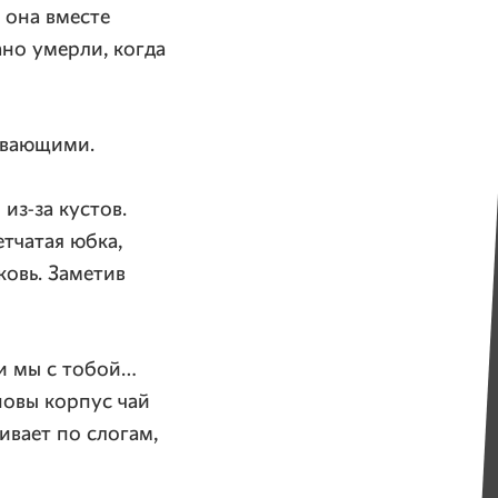
 она вместе
но умерли, когда
ивающими.
я
из-за
кустов.
летчатая юбка,
ковь. Заметив
ли мы с тобой…
новы корпус чай
ивает по слогам,