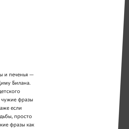
ы и печенья —
Диму Билана.
детского
т чужие фразы
Даже если
дьбы, просто
кие фразы как