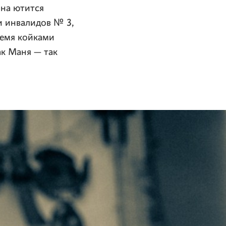
она ютится
и инвалидов № 3,
ремя койками
ак Маня — так