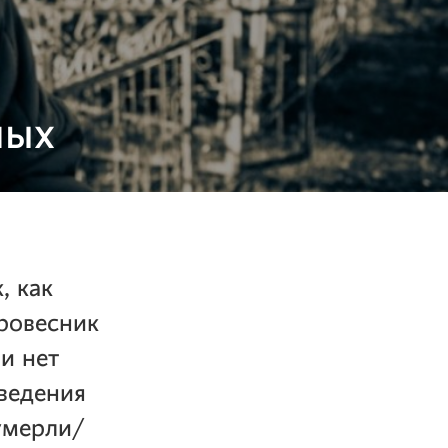
лых
, как
 ровесник
и нет
оведения
умерли/