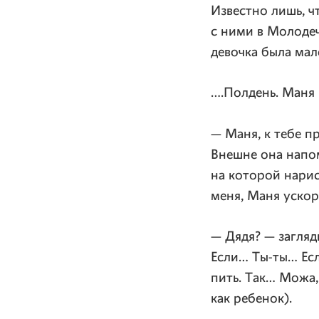
Известно лишь, ч
с ними в Молодеч
девочка была мал
….Полдень. Маня
— Маня, к тебе п
Внешне она нап
на которой нарис
меня, Маня ускор
— Дядя? — загляд
Если…
Ты-ты
… Ес
пить. Так… Можа,
как ребенок).