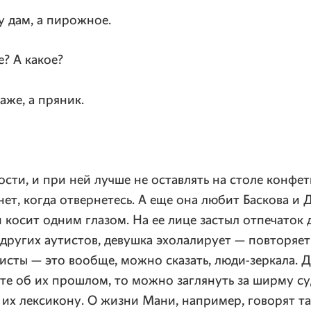
у дам, а пирожное.
е
? А какое?
же, а пряник.
сти, и при ней лучше не оставлять на столе конфет
нет, когда отвернетесь. А еще она любит Баскова и 
 косит одним глазом. На ее лице застыл отпечаток 
у других аутистов, девушка эхолалирует — повторяе
исты — это вообще, можно сказать,
люди-зеркала
. 
ете об их прошлом, то можно заглянуть за ширму су
их лексикону. О жизни Мани, например, говорят та