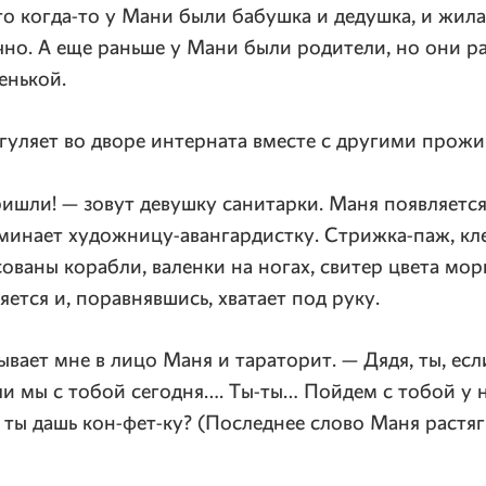
то
когда-то
у Мани были бабушка и дедушка, и жила
но. А еще раньше у Мани были родители, но они ра
енькой.
 гуляет во дворе интерната вместе с другими прож
ришли! — зовут девушку санитарки. Маня появляетс
оминает
художницу-авангардистку
.
Стрижка-паж
, к
ованы корабли, валенки на ногах, свитер цвета мор
яется и, поравнявшись, хватает под руку.
ывает мне в лицо Маня и тараторит. — Дядя, ты, ес
ли мы с тобой сегодня….
Ты-ты
… Пойдем с тобой у 
 ты дашь
кон-фет-ку
? (Последнее слово Маня растяг