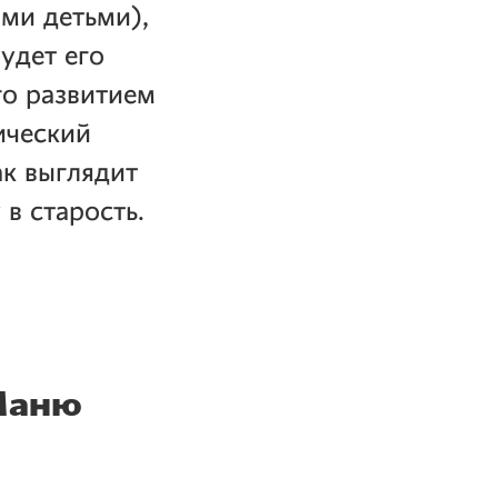
ими детьми),
удет его
го развитием
ический
ак выглядит
в старость.
Маню