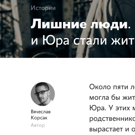
Истории
Лишние люди
.
и Юра стали жит
Около пяти л
могла бы жит
Юра. У этих 
Вячеслав
родственнико
Корсак
Автор
вырастает и 