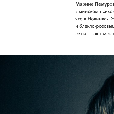
Марине Пемуро
в минском психо
что в Новинках. 
и
блекло-розовы
ее называют мест