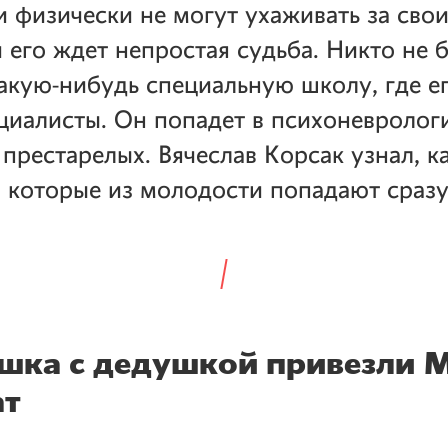
и физически не могут ухаживать за сво
и его ждет непростая судьба. Никто не б
акую-нибудь
специальную школу, где е
циалисты. Он попадет в психоневролог
 престарелых. Вячеслав Корсак узнал, к
 которые из молодости попадают сразу 
шка с дедушкой привезли 
ат