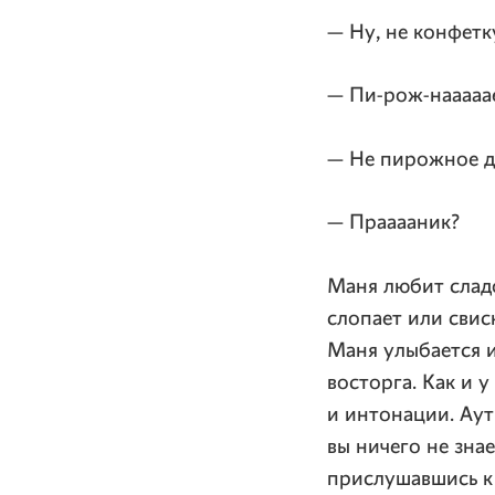
— Ну, не конфетк
—
Пи-рож-нааааа
— Не пирожное да
— Прааааник?
Маня любит сладо
слопает или свис
Маня улыбается и
восторга. Как и 
и интонации. Аут
вы ничего не зна
прислушавшись к 