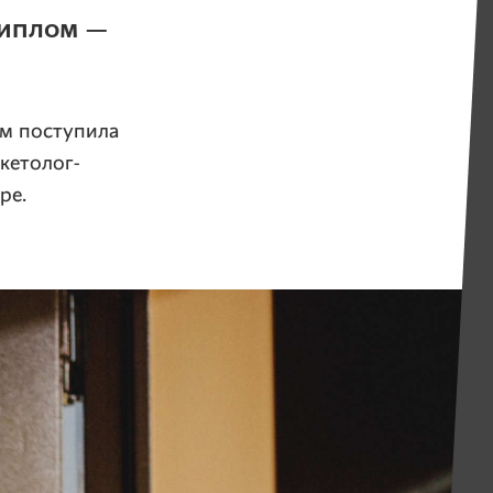
диплом —
ом поступила
кетолог-
ре.