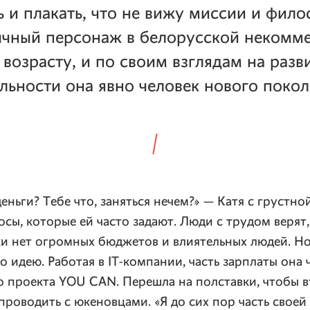
ь и плакать, что не вижу миссии и фил
ычный персонаж в белорусской некомм
 возрасту, и по своим взглядам на разв
льности она явно человек нового покол
деньги? Тебе что, заняться нечем?» — Катя с грустн
сы, которые ей часто задают. Люди с трудом верят,
и нет огромных бюджетов и влиятельных людей. Но
о идею. Работая в IT-компании, часть зарплаты она 
го проекта YOU CAN. Перешла на полставки, чтобы 
роводить с юкеновцами. «Я до сих пор часть своей