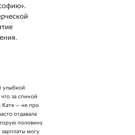
ософию».
ерческой
итие
ения.
ой улыбкой
 что за спиной
 Катя — не про
часто отдавала
вторую половину
 зарплаты могу