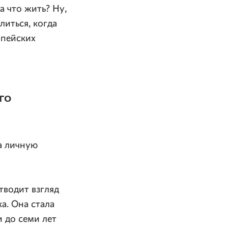
а что жить? Ну,
литься, когда
опейских
го
а личную
тводит взгляд
а. Она стала
и до семи лет