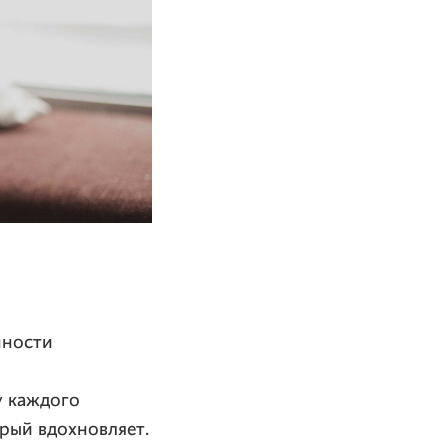
нности
у каждого
орый вдохновляет.