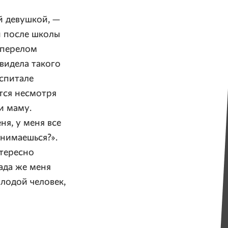
й девушкой, —
й после школы
— перелом
видела такого
оспитале
тся несмотря
и маму.
ня, у меня все
анимаешься?».
нтересно
ада же меня
лодой человек,