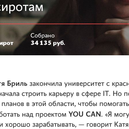
сиротам
Собрано
ирот
34 135 руб.
тя Бриль
закончила университет с крас
ачала строить карьеру в сфере IT. Но 
т планов в этой области, чтобы помогать
YOU CAN
ботать над проектом
. «Я мог
 и хорошо зарабатывать, — говорит Катя