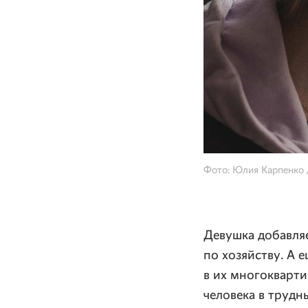
Фото: Юлия Карпенко
Девушка добавляе
по хозяйству. А 
в их многокварти
человека в трудн