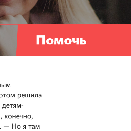
Помочь
ным
потом решила
 детям-
у, конечно,
. — Но я там