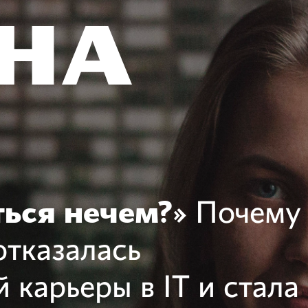
ться нечем?»
Почему
отказалась
 карьеры в IT и стала