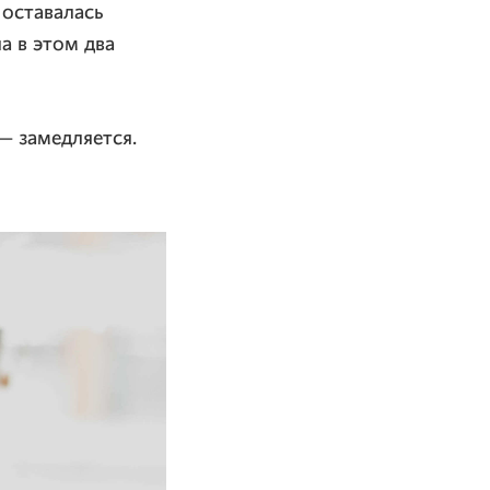
 оставалась
а в этом два
— замедляется.