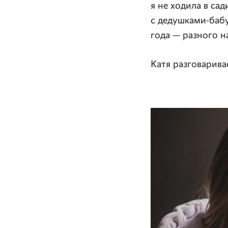
я не ходила в са
с дедушками-бабу
года — разного н
Катя разговарива