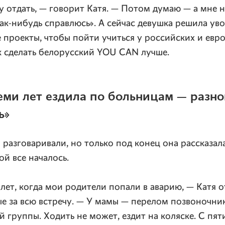
у отдать, — говорит Катя. — Потом думаю — а мне н
как-нибудь справлюсь». А сейчас девушка решила уво
 проекты, чтобы пойти учиться у российских и евр
к сделать белорусский YOU CAN лучше.
семи лет ездила по больницам — разно
ь»
 разговаривали, но только под конец она рассказал
ой все началось.
лет, когда мои родители попали в аварию, — Катя о
ые за всю встречу. — У мамы — перелом позвоночник
 группы. Ходить не может, ездит на коляске. С пят