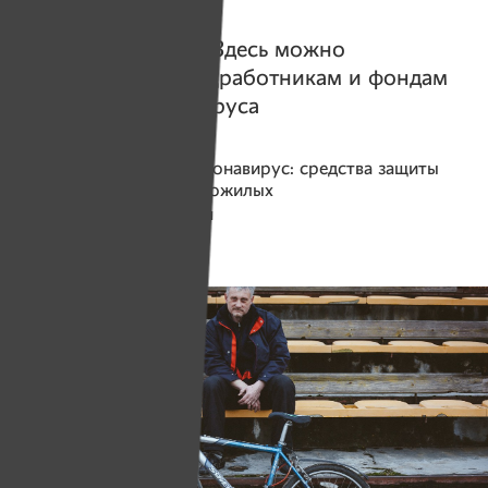
Истории
@Covid19.imena.
Здесь можно
помочь врачам, соцработникам и фондам
во время коронавируса
Помогаем проекту
Коронавирус: средства защиты
для соцработников и пожилых
Сбор средств завершен