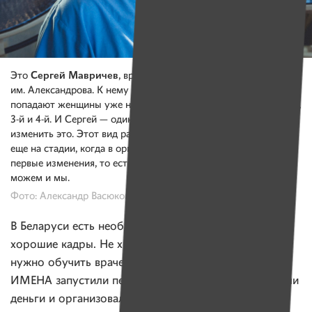
Сергей Мавричев
Это
, врач-онколог в РНПЦ
им. Александрова. К нему и его коллегам каждый год
попадают женщины уже на поздних стадиях рака шейки матки,
3-й и 4-й. И Сергей — один из тех медиков, который хочет
изменить это. Этот вид рака в мире научились предотвращать
еще на стадии, когда в организме женщины только появились
первые изменения, то есть когда это еще — предрак. Значит,
можем и мы.
Фото: Александр Васюкович для ИМЕН
В Беларуси есть необходимое оборудование,
хорошие кадры. Не хватает именно знаний: сейчас
нужно обучить врачей-гинекологов. Еще в 2019
ИМЕНА запустили первую часть проекта: мы собрали
деньги и организовали обучение трех врачей