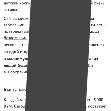
детский хоспис, который всегда поддерживали очень
активно.
Сейчас служба, которая ухаживала за молодым
взрослыми — подопечными хосписа после 18-ти лет —
потеряла главного спонсора
. А в проект
«Помощь
бездомным»
, который мы поддерживаем уже
стали обращаться
несколько лет, в последнее время
за едой и одеждой не только бездомные,
а малоимущие люди, целыми семьями!
И таких
людей будет все больше
. Очень важно, чтобы
мы сохранили эти проекты.
Как вы можете помочь
Каждый месяц на работу самих ИМЕН нужно 45 000
BYN. Сегодня в месяц в среднем на ИМЕНА поступает