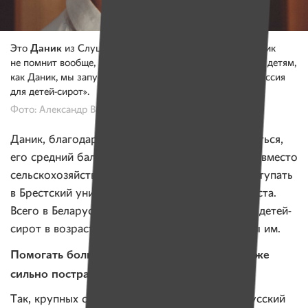
Даник
Это
из Слуцка. Ему 16 лет. Он сирота. Отца Даник
не помнит вообще, мама — пила. Чтобы помогать таким детям,
как Даник, мы запустили новый проект «Будущая профессия
для детей-сирот».
Фото: Александр Васюкович для ИМЕН
Даник, благодаря проекту, уже стал лучше учиться,
его средний балл быстро вырос с 7,5 до 8,5. И вместо
сельскохозяйственного колледжа он будет поступать
в Брестский университет на физика-программиста.
Всего в Беларуси сейчас живет около 15 тысяч детей-
сирот в возрасте 12-17 лет. И мы с вами нужны им.
Помогать больше нужно сейчас и тем, кто уже
сильно пострадал от кризиса
Так, крупных спонсоров лишился даже Белорусский