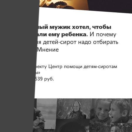
Истории
Как странный мужик хотел, чтобы
ИМЕНА дали ему ребенка.
И почему
взрослых для детей-сирот надо отбирать
тщательно. Мнение
Помогаем проекту
Центр помощи детям-сиротам
«Нити Дружбы»
Собрано
169 539 руб.