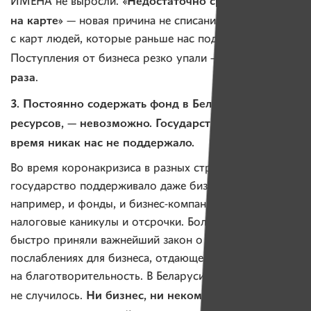
«Недостаточно средств
ИМЕНА не выросли.
на карте»
— новая причина не списаний подписок
с карт людей, которые раньше нас поддерживали.
почти в 3,5
Поступления от бизнеса резко упали —
раза
.
3. Постоянно содержать фонд в Беларуси, не имея
ресурсов, — невозможно. Государство в сложное
время никак нас не поддержало.
Во время коронакризиса в разных странах
государство поддерживало даже бизнес. В России,
например, и фонды, и бизнес-компании получили
налоговые каникулы и отсрочки. Более того — там
быстро приняли важнейший закон о налоговых
послаблениях для бизнеса, отдающего деньги
на благотворительность. В Беларуси этого
Ни бизнес, ни некоммерческие
не случилось.