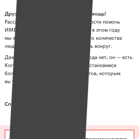
Друзья, нам важна любая ваша помощь!
Расскажите, пожалуйста, о возможности помочь
ИМЕНАМ и своим друзьям. Именно в этом году
мы все увидели, как усилия большого количества
людей и солидарность меняют жизнь вокруг.
Даже тогда, когда кажется, что выхода нет, он — есть.
Когда мы с вами объединяемся, мы становимся
большой силой. Список всех проектов, которым
вы тоже можете помочь, —
тут.
Спасибо, что остаетесь с нами!