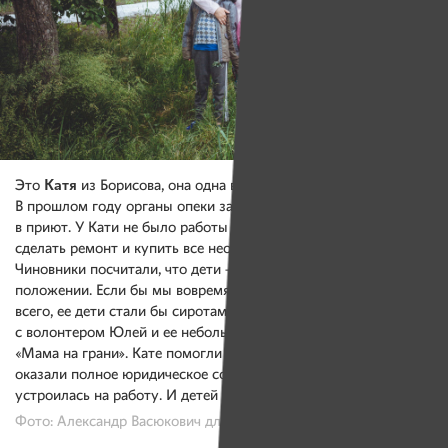
Катя
Это
из Борисова, она одна воспитывает двоих детей.
В прошлом году органы опеки забрали маленьких Вику и Витю
в приют. У Кати не было работы и денег, не за что было
сделать ремонт и купить все необходимые вещи в дом.
Чиновники посчитали, что дети — в социально опасном
положении. Если бы мы вовремя Кате не помогли, то, скорее
всего, ее дети стали бы сиротами. Мы связали Катю
с волонтером Юлей и ее небольшой командой из проекта
«Мама на грани». Кате помогли сделать ремонт, погасить долг,
оказали полное юридическое сопровождение, потом Катя
устроилась на работу. И детей Кате вернули!
Фото: Александр Васюкович для ИМЕН