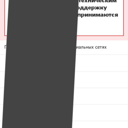
Нам очень жаль, но по техническим
причинам платежи в поддержку
проектов временно не принимаются
:-(
Поделитесь этой историей в социальных сетях
Фейсбук
Вконтакте
Одноклассники
Твитер