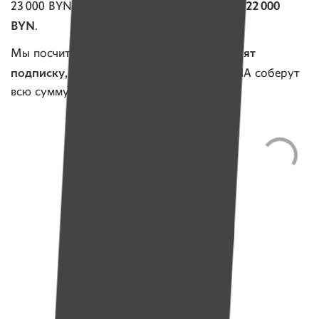
Нам не хватает подписок на 22 000
23 000 BYN.
BYN
.
4 400 человек оформят
Мы посчитали: если
подписку, например, на 5 BYN
, то ИМЕНА соберут
всю сумму, нужную ежемесячно!