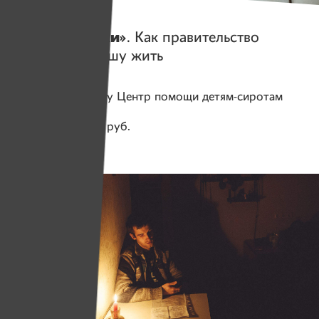
Истории
Саша и «девки»
. Как правительство
не научило Сашу жить
Помогаем проекту
Центр помощи детям-сиротам
«Нити Дружбы»
Собрано
169 539 руб.