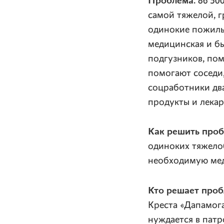
Проблема.
86 500
самой тяжелой, г
одинокие пожилы
медицинская и бы
подгузников, пом
помогают соседи,
соцработники два
продукты и лекар
Как решить проб
одиноких тяжелоб
необходимую мед
Кто решает проб
Креста «Дапамога
нуждается в пат