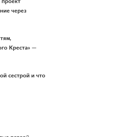
 проект
ние через
тям,
ого Креста» —
ой сестрой и что