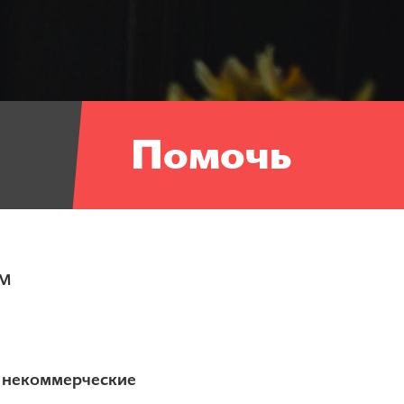
Помочь
м
 некоммерческие