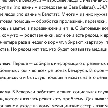
 человек в Беларуси — взрослые люди с инвалиднос
руппы (по данным исследования Case Belarus). 134,
е люди (по данным Белстат). Многим из них нужна
товая помощь — обработка пролежней, перевязки, 
ощь в мытье, в передвижении и т. д. С бытовыми в
 кому-то — родственники, если они есть рядом, к 
-четыре раза в неделю кормят, убирают квартиру, 
ства. Но рядом нет тех, кто будет оказывать медиц
лему.
Первое — собирать информацию о реальных 
ольных людях во всех регионах Беларуси. Второе —
ицинскую и бытовую помощь и искать на это деньг
лему.
В Беларуси работает медико-социальная слу
», которая взялась решать эту проблему. Для выявле
ронажном уходе на дому, медицинские сестры взаи