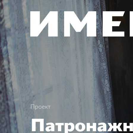
Проект
Патронажн