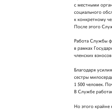
с местными орга
социального обсл
к конкретному че
После этого Служ
Работа Службы фи
в рамках Государ
членских взносо
Благодаря усили
сестры милосерд
1 500 человек. П
В Службе работа
Но этого крайне