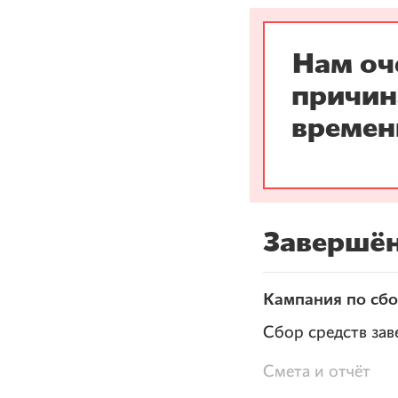
Нам оч
причин
времен
Завершё
Кампания по сбор
Сбор средств зав
Смета и отчёт