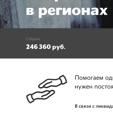
в регионах
Собрано
246 360 руб.
Помогаем од
нужен посто
В связи с ликв