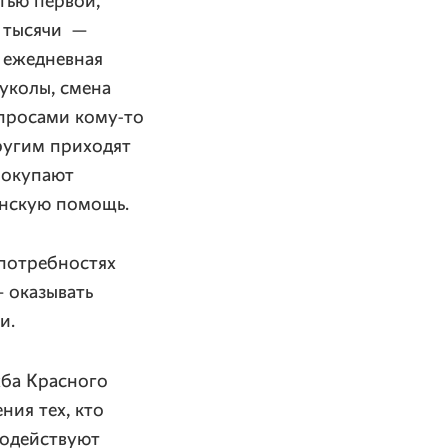
тью первой,
7 тысячи —
 ежедневная
уколы, смена
опросами кому-то
другим приходят
покупают
инскую помощь.
потребностях
 оказывать
и.
жба Красного
ния тех, кто
модействуют