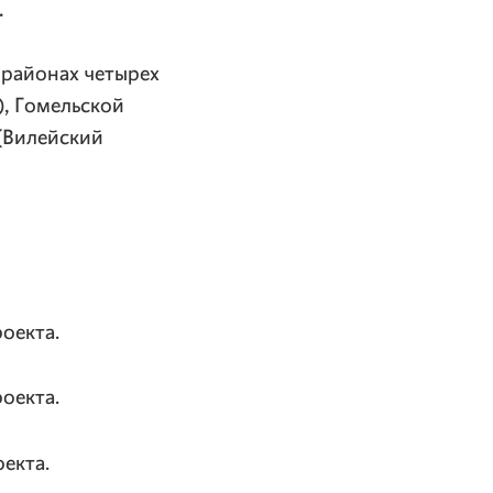
.
 районах четырех
, Гомельской
(Вилейский
оекта.
оекта.
екта.