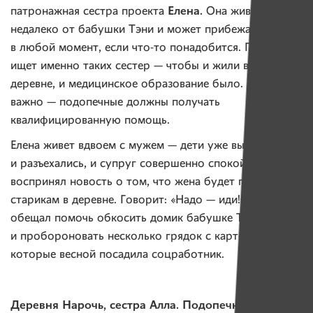
Елена.
патронажная сестра проекта
Она живет
недалеко от бабушки Тэни и может прибежать к ней
в любой момент, если что-то понадобится. Проект
ищет именно таких сестер — чтобы и жили в той же
деревне, и медицинское образование было. Это
важно — подопечные должны получать
квалифицированную помощь.
Елена живет вдвоем с мужем — дети уже выросли
и разъехались, и супруг совершенно спокойно
воспринял новость о том, что жена будет помогать
старикам в деревне. Говорит: «Надо — иди!» Даже
обещал помочь обкосить домик бабушке Тэне
и пробороновать несколько грядок с картошкой,
которые весной посадила соцработник.
Деревня Нарочь, сестра Алла.
Подопечный
Юрий