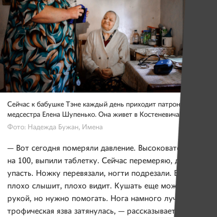
Сейчас к бабушке Тэне каждый день приходит патронажная
медсестра Елена Шупенько. Она живет в Костеневичах.
Фото: Надежда Бужан, Имена
— Вот сегодня померяли давление. Высоковатое — 200
на 100, выпили таблетку. Сейчас перемеряю, должно
упасть. Ножку перевязали, ногти подрезали. Бабушка
плохо слышит, плохо видит. Кушать еще может левой
рукой, но нужно помогать. Нога намного лучше,
трофическая язва затянулась, — рассказывает