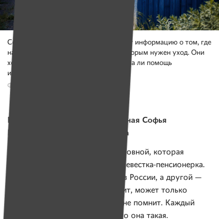
Сейчас патронажные сестры собирают информацию о том, где
находятся самые «тяжелые» люди, которым нужен уход. Они
ходят по домам и интересуются, нужна ли помощь
их односельчанам.
Фото: Надежда Бужан, Имена
Нарочь, сестра Алла. Подопечная Софья
Брониславовна после инсульта
За 82-летней Софьей Брониславовной, которая
перенесла инсульт, ухаживает невестка-пенсионерка.
У нее два сына, но один живет в России, а другой —
на заработках. Бабушка не ходит, может только
сидеть на подушках. И никого не помнит. Каждый
день спрашивает у невестки, кто она такая.