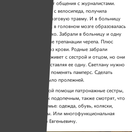
наотрез отказались от общения с журналистами.
В сентябре она упала с велосипеда, получила
закрытую черепно-мозговую травму. И в больницу
не пошла. Оказалось, в головном мозге образовалась
гематома. Стало плохо. Забрали в больницу и одну
за другой сделали две трепанации черепа. Плюс
к этому нашли лейкоз крови. Родные забрали
ее домой. Женщина живет с сестрой и отцом, но они
работают, на день оставляя ее одну. Светлану нужно
покормить, помыть, поменять памперс. Сделать
массаж, чтобы не было пролежней.
Помимо медицинской помощи патронажные сестры,
которые приходят к подопечным, также смотрят, что
еще необходимо семье: одежда, обувь, коляски,
медикаменты, бинты. Или многофункциональная
кровать, как Юрию Евгеньевичу.