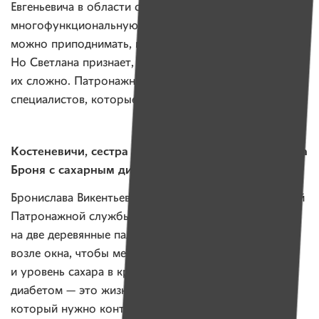
Евгеньевича в области специальную
многофункциональную кровать. Чтобы больного
можно приподнимать, менять положение тела.
Но Светлана признает, что они очень дорогие и найти
их сложно. Патронажная служба также будет искать
специалистов, которые обследуют мужчину.
Костеневичи, сестра Елена. Подопечная — бабушка
Броня с сахарным диабетом и одышкой
Бронислава Викентьевна стала еще одной подопечной
Патронажной службы. Бабушка ходит, опираясь
на две деревянные палки. Задыхаясь, усаживается
возле окна, чтобы медсестра померяла ей давление
и уровень сахара в крови. Для больного сахарным
диабетом — это жизненно важный показатель,
который нужно контролировать несколько раз