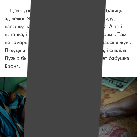
— Цэлы дзень во ляжыш і ляжыш. Бакі ўжо баляць
ад лежні. Якая вуліца, на ганак во толькі выйду,
пасяджу на стуліку. Хоць бы што не балела! А то і
пячонка, і почка, і спіна бальная, і ногі дубовыя. Там
не камары па нагах ходзяць, а цэлыя каларадскія жукі.
Пякуць агнём. Хрэнам прыкладала цёртым, і спаліла.
Пузыр быў, як гусінае яйцо, — рассказывает бабушка
Броня.