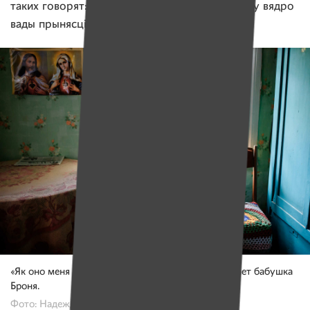
таких говорят: і мужик, і баба. А цяпер не магу вядро
вады прынясці.
«Як оно меня заколебало, это даўленне», — вздыхает бабушка
Броня.
Фото: Надежда Бужан, Имена