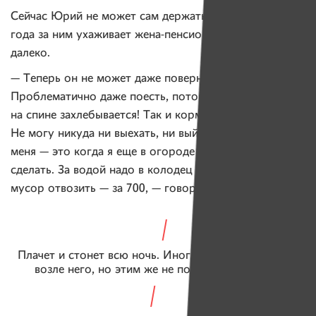
Сейчас Юрий не может сам держать голову. И четыре
года за ним ухаживает жена-пенсионерка, дети живут
далеко.
— Теперь он не может даже повернуться.
Проблематично даже поесть, потому что лежа
на спине захлебывается! Так и кормлю на боку.
Не могу никуда ни выехать, ни выйти… Отдых для
меня — это когда я еще в огороде успеваю что-то
сделать. За водой надо в колодец ехать метров 300,
мусор отвозить — за 700, — говорит жена Юрия.
Плачет и стонет всю ночь. Иногда сядешь и плачешь
возле него, но этим же не поможешь, правда?