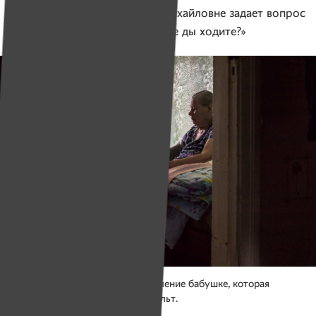
А патрожаной сестре Анне Михайловне задает вопрос
в лоб: «А што вы да нас ходите ды ходите?»
Алла Михайловна измеряет давление бабушке, которая
в прошлом году перенесла инсульт.