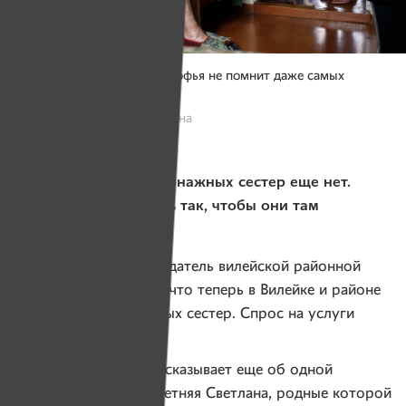
После инсульта бабушка Софья не помнит даже самых
близких людей.
Фото: Надежда Бужан, Имена
В 15-ти районах патронажных сестер еще нет.
Но мы можем сделать так, чтобы они там
появились!
Светлана Лях
, председатель вилейской районной
организации говорит, что теперь в Вилейке и районе
уже шесть патронажных сестер. Спрос на услуги
медсестер высокий.
Анна Михайловна рассказывает еще об одной
подопечной. Это 40-летняя Светлана, родные которой