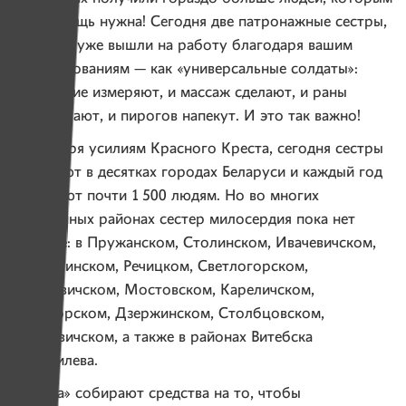
эта помощь нужна! Сегодня две патронажные сестры,
которые уже вышли на работу благодаря вашим
пожертвованиям — как «универсальные солдаты»:
и давление измеряют, и массаж сделают, и раны
обработают, и пирогов напекут. И это так важно!
Благодаря усилиям Красного Креста, сегодня сестры
работают в десятках городах Беларуси и каждый год
помогают почти 1 500 людям. Но во многих
отдаленных районах сестер милосердия пока нет
вообще: в Пружанском, Столинском, Ивачевичском,
Дрогичинском, Речицком, Светлогорском,
Житковичском, Мостовском, Кареличском,
Солигорском, Дзержинском, Столбцовском,
Осиповичском, а также в районах Витебска
и Могилева.
«Имена» собирают средства на то, чтобы