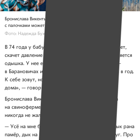
Бронислава Викентьевна на улицу уже не выходит,
с палочками может передвигаться только по дому.
Фото: Надежда Бужан, Имена
В 74 года у бабушки Брониславы сахарный диабет,
скачет давление и при малейшей нагрузке появляется
одышка. У нее есть дети, но живут они далеко —
в Барановичах и Могилеве. Приезжают два раза в год.
К себе зовут, но ехать она не хочет. «Найлепей
дома», — говорит бабушка.
Бронислава Викентьевна всю жизнь отработала
на свиноферме в колхозе. На здоровье раньше
никогда не жаловалась.
— Усё на мне было, — вспоминает она. — Мужык рана
памёр, дык на мне і конь, і барана, и каса, и плуг. Про