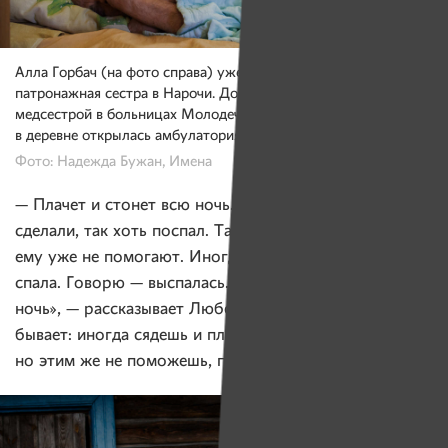
Алла Горбач (на фото справа) уже почти месяц как
патронажная сестра в Нарочи. До 2000 года она трудилась
медсестрой в больницах Молодечно и Вилейки, а потом
в деревне открылась амбулатория, и она стала лаборантом.
Фото: Надежда Бужан, Имена
— Плачет и стонет всю ночь. Вчера тройчатку
сделали, так хоть поспал. Таблетки обезболивающие
ему уже не помогают. Иногда спрашивает меня, как
спала. Говорю — выспалась. А муж: «Я терпел всю
ночь», — рассказывает Любовь Романовна. — Всяко
бывает: иногда сядешь и плачешь возле него,
но этим же не поможешь, правда?