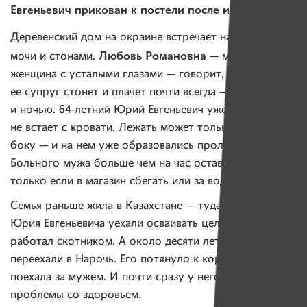
Евгеньевич прикован к постели после инсульта
Деревенский дом на окраине встречает нас запахом
Любовь Романовна
мочи и стонами.
— миловидная
женщина с усталыми глазами — говорит, что
ее супруг стонет и плачет почти всегда — и днем,
и ночью. 64-летний Юрий Евгеньевич уже четыре года
не встает с кровати. Лежать может только на одном
боку — и на нем уже образовались пролежни.
Больного мужа больше чем на час оставить не может,
только если в магазин сбегать или за водой.
Семья раньше жила в Казахстане — туда родители
Юрия Евгеньевича уехали осваивать целину. Мужчина
работал скотником. А около десяти лет назад
переехали в Нарочь. Его потянуло к корням, жена
поехала за мужем. И почти сразу у него начались
проблемы со здоровьем.