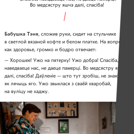
Во медсястру яшчэ далі, спасіба!
Бабушка Тэня
, сложив руки, сидит на стульчике
в светлой вязаной кофте и белом платке. На вопрос,
как здоровье, громко и бодро отвечает:
— Хорошее! Ужо на пятерку! Ужо добра! Спасіба,
наведваеце нас, не даеце памерці. Во медсястру яшчэ
далі, спасіба! Даўленіе — што тут зробіш, не знаю,
як лячыць яго. Ужо звыклася з сваёй хваробай,
на вуліцу не хаджу.