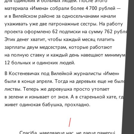
для одиноких и больных людей. После этого
материала «Имена» собрали более 4 700 рублей —
и в Вилейском районе за односельчанами начали
ухаживать уже две патронажные сестры. На работу
проекта оформлено 62 подписки на сумму 762 рубля.
Этих денег хватит, чтобы каждый месяц платить
зарплаты двум медсестрам, которые работают
на полную ставку и каждый день навещают минимум
12 больных и одиноких людей.
В Костеневичах под Вилейкой журналисты «Имен»
были в конце апреля. Тогда на деревьях еще не было
листвы. Теперь же деревушка просто утопает
в зелени и изнывает от зноя. А в старенькой хате, где
живет одинокая бабушка, прохладно.
Спасіба, наведваеце нас, не даеце памерці.