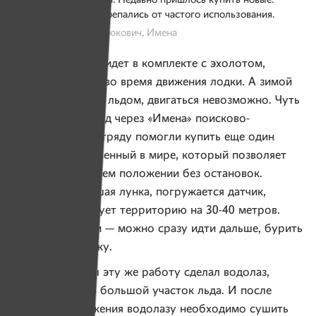
Тогда нужны носилки. Недавно пришлось купить новые:
первые слишком истрепались от частого использования.
Фото: Александр Васюкович, Имена
Датчик, который идет в комплекте с эхолотом,
работает только во время движения лодки. А зимой
вода сковывается льдом, двигаться невозможно. Чуть
больше года назад через «Имена» поисково-
спасательному отряду помогли купить еще один
датчик — единственный в мире, который позволяет
работать в стоячем положении без остановок.
Бурится небольшая лунка, погружается датчик,
который обследует территорию на 30-40 метров.
Ничего не нашли — можно сразу идти дальше, бурить
следующую лунку.
Для того, чтобы эту же работу сделал водолаз,
нужно вырезать большой участок льда. И после
каждого погружения водолазу необходимо сушить