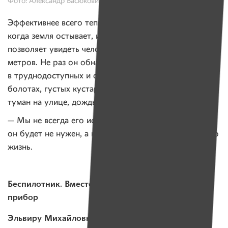
Фото: Александр Васюкович, Имена
Эффективнее всего тепловизор работает ночью,
когда земля остывает, и на открытых участках —
позволяет увидеть человека на расстоянии 1200
метров. Не раз он обнаруживал людей
в труднодоступных и опасных местах — в оврагах,
болотах, густых кустарниках. Прибору неважно,
туман на улице, дождь, снег, ночь или день.
— Мы не всегда его используем. Но десять поисков
он будет не нужен, а на одиннадцатый спасет кому-то
жизнь.
Беспилотник. Вместо сотен волонтеров — один
прибор
Эльвиру Михайловну
уже отчаялись найти живой.