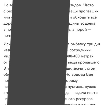
Не все истории заканчиваются хэппи-эндом. Часто
с беспилотником ищут машины или вещи пропавших
или утонувших людей. Объезжать или обходить все
дороги и съезды, добираться до середины водоема
в поисках зацепки — дольше, дороже, а порой —
почти невозможно.
Искали человека, который поехал на рыбалку три дня
назад и без вести пропал. В бинокль сотрудники
милиции увидели что-то на льду в 300-400 метрах
от берега. Предположили, что это вещи пропавшего.
Это серьезная зацепка: если там вещи, значит, стоит
обследовать этот район водоема. Но водоем был
покрыт тонким льдом, идти по которому
невозможно. Водолазов под лед не пустишь, нужно
его ломать. Ломать 300 метров льда — задача почти
невыполнимая, требует слишком много ресурсов