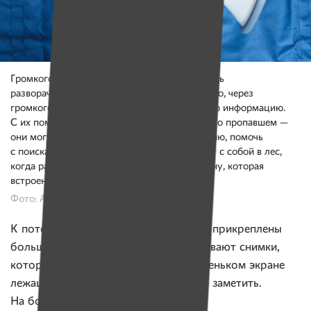
Громкоговоритель. По прибытии на местность
разворачивается штаб. Если волонтеров много, через
громкоговорители поисковики сообщают всю информацию.
С их помощью оповещают местных жителей о пропавшем —
они могут дать какую-то ценную информацию, помочь
с поисками. Иногда громкоговорители берут с собой в лес,
когда работают на «отклик». Включают сирену, которая
встроена в этот прибор.
Фото: Александр Васюкович, Имена
К потолку обеих машин поисковиков прикреплены
большие экраны. На них и просматривают снимки,
которые сделал беспилотник. На маленьком экране
лежащего в траве человека можно не заметить.
На большом — не пропустишь.