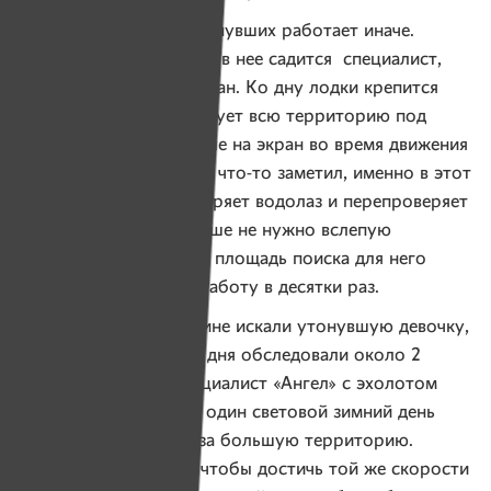
Прибор для поиска утонувших работает иначе.
На воду выходит лодка, в нее садится специалист,
в руках которого — экран. Ко дну лодки крепится
датчик, который сканирует всю территорию под
водой и передает данные на экран во время движения
лодки. Если специалист что-то заметил, именно в этот
конкретный участок ныряет водолаз и перепроверяет
данные. Водолазу больше не нужно вслепую
обследовать все дно — площадь поиска для него
сужается, и ускоряет работу в десятки раз.
Когда на Западной Двине искали утонувшую девочку,
пять водолазов за три дня обследовали около 2
километров реки. Специалист «Ангел» с эхолотом
в паре с водолазом за один световой зимний день
обследовали в три раза большую территорию.
Несложно посчитать: чтобы достичь той же скорости