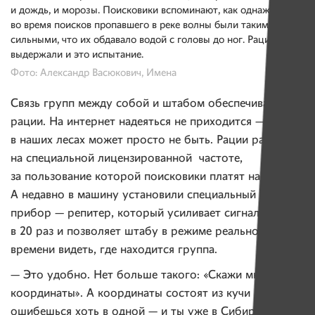
и дождь, и морозы. Поисковики вспоминают, как однажды
во время поисков пропавшего в реке волны были такими
сильными, что их обдавало водой с головы до ног. Рации
выдержали и это испытание.
Фото: Александр Васюкович, Имена
Связь групп между собой и штабом обеспечивают
рации. На интернет надеяться не приходится — его
в наших лесах может просто не быть. Рации работают
на специальной лицензированной частоте,
за пользование которой поисковики платят налог.
А недавно в машину установили специальный
прибор — репитер, который усиливает сигналы раций
в 20 раз и позволяет штабу в режиме реального
времени видеть, где находится группа.
— Это удобно. Нет больше такого: «Скажи мне свои
координаты». А координаты состоят из кучи цифр,
ошибешься хоть в одной — и ты уже в Сибири.