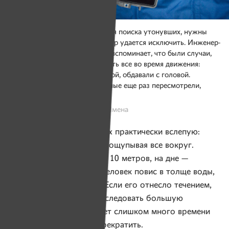
Чтобы работать с прибором для поиска утонувших, нужны
навыки. Но человеческий фактор удается исключить. Инженер-
техник ПСО «Ангел» Дмитрий вспоминает, что были случаи,
когда он не успевал осматривать все во время движения:
волны накатывали одна за одной, обдавали с головой.
По возвращению на берег данные еще раз пересмотрели,
чтобы исключить ошибку.
Фото: Александр Васюкович, Имена
Водолазы ищут утонувших практически вслепую:
ложатся на дно и ползут, ощупывая все вокруг.
Глубина порой достигает 10 метров, на дне —
абсолютно темно. Если человек повис в толще воды,
водолазы его не найдут. Если его отнесло течением,
им придется наощупь обследовать большую
территорию, что забирает слишком много времени
и сил. И поиски могут прекратить.