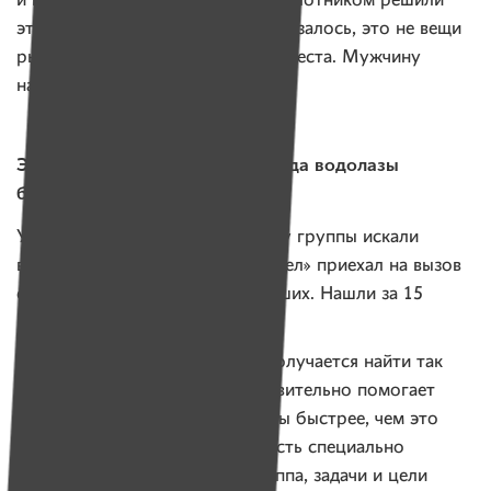
и времени. Как проверить? Беспилотником решили
эту проблему за пару минут. Оказалось, это не вещи
рыбака. Бросили силы в другие места. Мужчину
нашли утонувшим.
Эхолот. «Бывают ситуации, когда водолазы
бессильны»
Утонувшего в Березине мужчину группы искали
водолазов несколько дней. «Ангел» приехал на вызов
с прибором для поиска утонувших. Нашли за 15
минут.
— Это дело случая, не всегда получается найти так
быстро. Но этот прибор действительно помогает
обследовать территорию в разы быстрее, чем это
делают водолазы. У ОСВОДа есть специально
подготовленная поисковая группа, задачи и цели