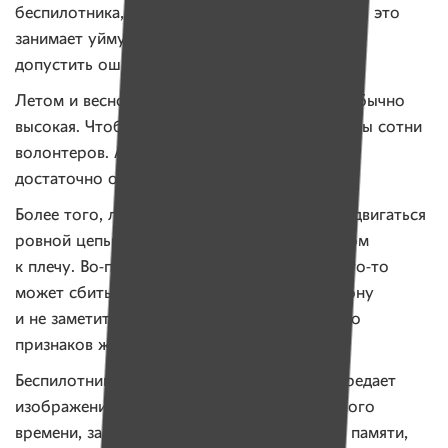
беспилотника, это делается силами людей. Но это
занимает уйму времени и высока вероятность
допустить ошибку.
Летом и весной трава на всех наших полях обычно
высокая. Чтобы «прочесать» такое поле нужны сотни
волонтеров. А для работы с беспилотником
достаточно одного-двух человек.
Более того, людям в такой ситуации нужно двигаться
ровной цепью, шаг в шаг, практически плечом
к плечу. Во-первых, это долго. Во-вторых, кто-то
может сбиться, либо не посмотреть в сторону
и не заметить в высокой траве не подающего
признаков жизни человека.
Беспилотник летает на заданной высоте, передает
изображение специалисту в режиме реального
времени, записывает изображение на карту памяти,