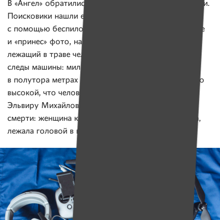
В «Ангел» обратились на второй день после пропажи.
Поисковики нашли ее через несколько часов
с помощью беспилотника. Прибор обследовал поле
и «принес» фото, на одном из которых был виден
лежащий в траве человек. На том же фото видны
следы машины: милицейский УАЗ проезжал
в полутора метрах от нее. Но трава была настолько
высокой, что человек ее бы просто не заметил.
Эльвиру Михайловну буквально вырвали из рук
смерти: женщина к тому времени была обессилена,
лежала головой в воде и не могла пошевелиться.