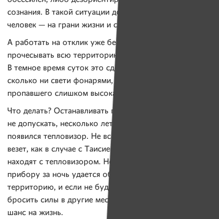
сознания. В такой ситуации дорога каждая минута:
человек — на грани жизни и смерти.
А работать на отклик уже бессмысленно — нужно
прочесывать всю территорию, метр за метром.
В темное время суток это сделать невозможно —
сколько ни свети фонарями, вероятность не заметить
пропавшего слишком высокая.
Что делать? Останавливать поиски? Чтобы этого
не допускать, несколько лет назад у «Ангела»
появился тепловизор. Не всегда поисковикам так
везет, как в случае с Таисией, не всегда человека
находят с тепловизором. Но благодаря этому
прибору за ночь удается обследовать большую
территорию, и если не будет результата утром
бросить силы в другие места. Чтобы дать человеку
шанс на жизнь.