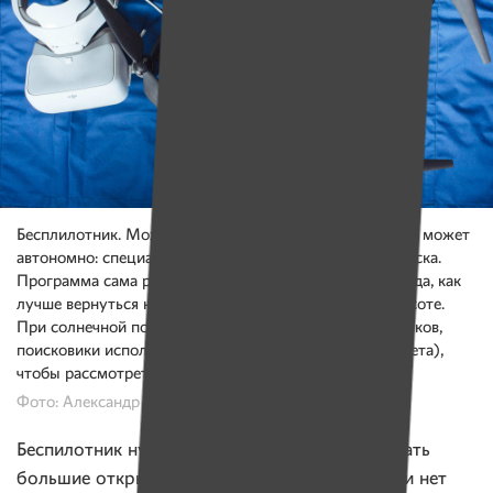
Бесплилотник. Может работать на ручном управлении, может
автономно: специалист только задает ему квадрат поиска.
Программа сама рассчитывает, на сколько хватит заряда, как
лучше вернуться назад. Летает на любой заданной высоте.
При солнечной погоде, чтобы не было засвета или бликов,
поисковики используют специальные очки (белого цвета),
чтобы рассмотреть территорию.
Фото: Александр Васюкович, Имена
Беспилотник нужен для того, чтобы обследовать
большие открытые участки: поля, дороги. Если нет