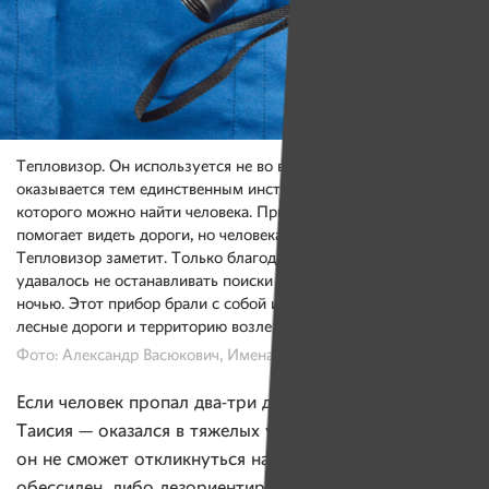
Тепловизор. Он используется не во всех поисках, но часто
оказывается тем единственным инструментом, с помощью
которого можно найти человека. Прибор ночного видения
помогает видеть дороги, но человека в кустах он не заметит.
Тепловизор заметит. Только благодаря тепловизору
удавалось не останавливать поиски Максима Мархалюка
ночью. Этот прибор брали с собой и когда исследовали
лесные дороги и территорию возле них на квадроциклах.
Фото: Александр Васюкович, Имена
Если человек пропал два-три дня назад, либо как
Таисия — оказался в тяжелых условиях —
он не сможет откликнуться на зов. Он либо
обессилен, либо дезориентирован, либо уже без