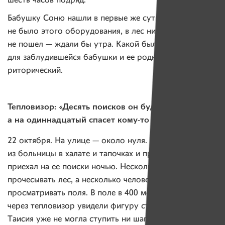
шесть часов подряд.
Бабушку Соню нашли в первые же сутки. Если бы
не было этого оборудования, в лес никто бы
не пошел — ждали бы утра. Какой была бы эта ночь
для заблудившейся бабушки и ее родных — вопрос
риторический.
Тепловизор: «Десять поисков он будет не нужен,
а на одиннадцатый спасет кому-то жизнь»
Таисия
22 октября. На улице — около нуля.
вышла
из больницы в халате и тапочках и пропала. «Ангел»
приехал на ее поиски ночью. Несколько групп стали
прочесывать лес, а несколько человек поехали
просматривать поля. В поле в 400 метрах от дороги
через тепловизор увидели фигуру стоящего человека.
Таисия уже не могла ступить ни шагу и не произнести