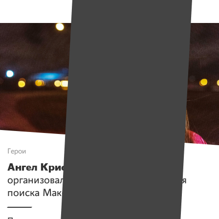
Герои
Ангел Кристина
. Как одна девушка
организовала тысячи человек во время
поиска Максима Мархалюка