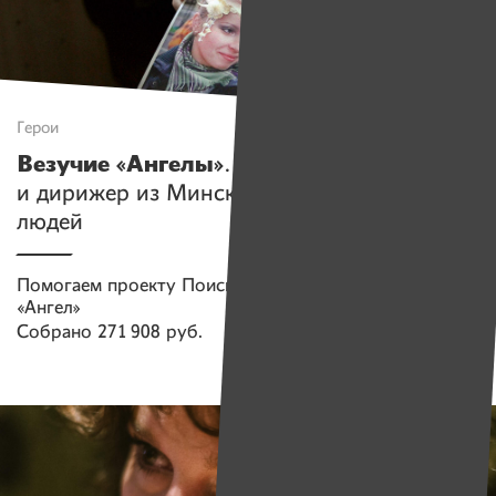
Герои
Везучие «Ангелы»
. Как балерина
и дирижер из Минска ищут пропавших
людей
Помогаем проекту
Поисково-спасательный отряд
«Ангел»
Собрано
271 908 руб.