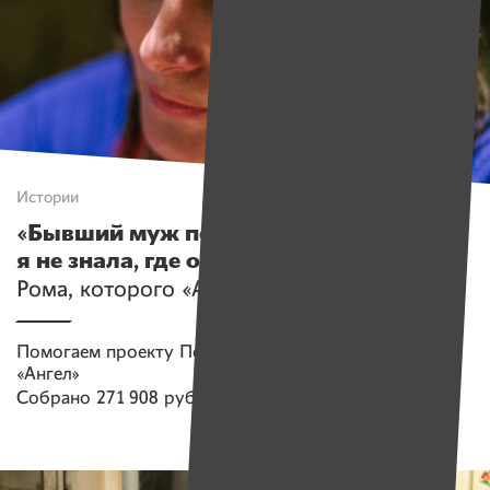
Истории
«Бывший муж похитил сына. 4 года
я не знала, где он»
. Как сейчас живет
Рома, которого «Ангел» нашел в Крыму
Помогаем проекту
Поисково-спасательный отряд
«Ангел»
Собрано
271 908 руб.