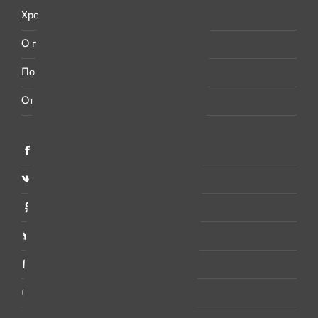
Хроника
О платформе
Поддержать «Имена»
Отчёты
Фейсбук
Вконтакте
Одноклассники
Твитер
Инстаграм
Ютуб