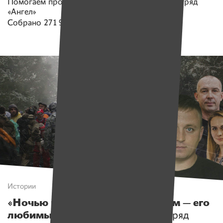
Помогаем проекту
Поисково-спасательный отряд
«Ангел»
Собрано
271 908 руб.
Истории
«Ночью нашли дедушку, а утром — его
любимый нож».
Зачем спасать отряд