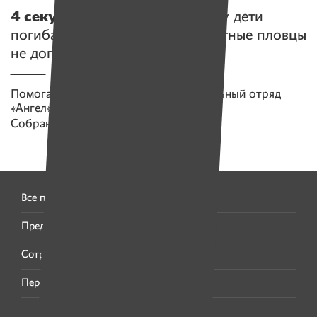
4 секунды — и утонул.
Почему дети
погибают на мелководье, а опытные пловцы
не доплывают до берега
Помогаем проекту
Поисково-спасательный отряд
«Ангел»
Собрано
271 908 руб.
Все проекты
Предложить проект
Сотрудничество
Перепечатка материалов