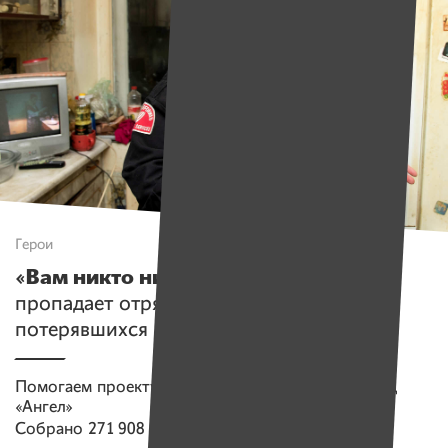
Герои
«Вам никто ничем не обязан»
. Как
пропадает отряд «Ангел», который ищет
потерявшихся людей
Помогаем проекту
Поисково-спасательный отряд
«Ангел»
Собрано
271 908 руб.