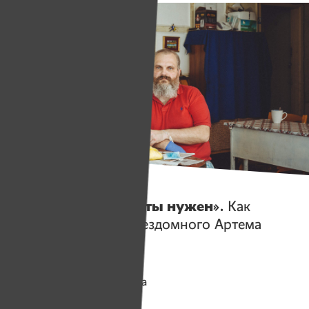
Истории
«Когда ты занят — ты нужен».
Как
изменилась жизнь бездомного Артема
благодаря ИМЕНАМ
Помогаем проекту
Имена
Собрано
2 144 538 руб.