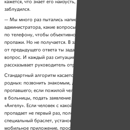
кажется, что знает его наизусть, но на этот раз
заблудился.
— Мы много раз пытались написать методичку для
администратора, какие вопросы задавать
по телефону, чтобы объективно понять картину
пропажи. Но не получается. В зависимости
от предыдущего ответа ты задаешь следующий
вопрос. И каждый раз ситуация уникальная, —
рассказывает руководитель отряда.
Стандартный алгоритм касается только действий
родных: позвонить знакомым, друзьям и коллегам
пропавшего; если пожилой человек — позвонить
в больницы, подать заявление в милицию и звонить
«Ангелу». Если человек с какой-то болезнью
пропадает не первый раз, полезно купить для него
специальный браслет, установить на телефон
мобильное приложение, проследить, чтобы у него