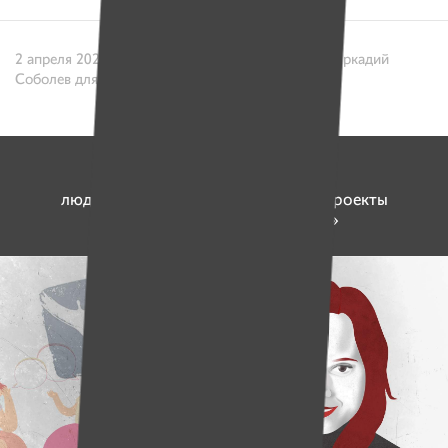
2 апреля 2021 / Текст: Лариса Малахова. Фото: Аркадий
Соболев для ИМЕН
6 992 773 рубля
люди перечислили на социальные проекты
и работу платформы «Имена»