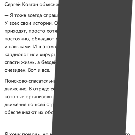
Сергей Ковган объясняет:
— Я тоже всегда спрашиваю у наших волонтеров.
У всех свои истории. Обычно люди, которые к нам
приходят, просто хотят помогать. Те, кто помогает
постоянно, обладают определенными знаниями
и навыками. И в этом случае ты становишься как
кардиолог или хирург: твое вмешательство может
спасти жизнь, а бездействие — погубить. Выбор
очевиден. Вот и все.
Поисково-спасательный отряд — это волонтерское
движение. В отряде есть
постоянные сотрудники
,
которые организовывают поиски и волонтерское
движение по всей стране, обучают поисковиков,
обеспечивают их оборудованием.
Я хочу помочь, но не хочу выезжать на поиски. Что