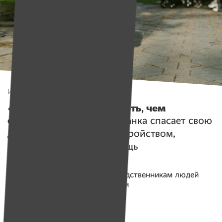
Истории
«Лучше война или смерть, чем
оказаться здесь».
Минчанка спасает свою
дочь с психическим расстройством,
но ей самой нужна помощь
Помогаем проекту
Помощь родственникам людей
с психическими расстройствами
Собрано
9743 руб.