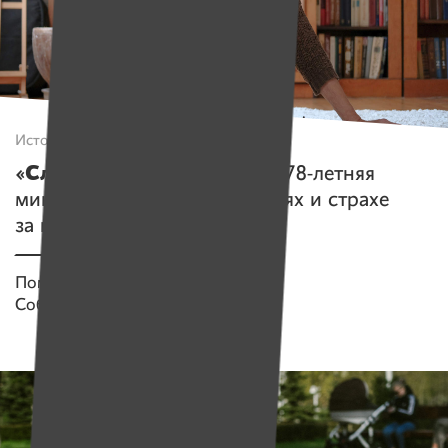
Истории
«Слишком много жертв».
78-летняя
минчанка о войне, репрессиях и страхе
за наше будущее
Помогаем проекту
Имена
Собрано
2 144 538 руб.