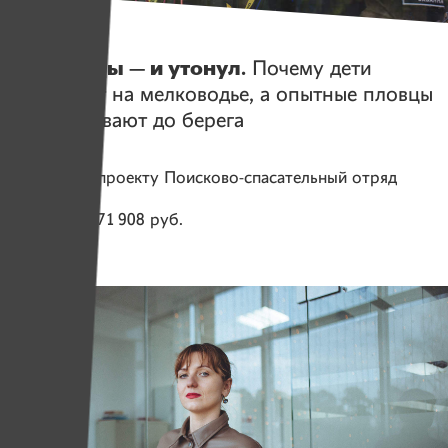
Истории
4 секунды — и утонул.
Почему дети
погибают на мелководье, а опытные пловцы
не доплывают до берега
Помогаем проекту
Поисково-спасательный отряд
«Ангел»
Собрано
271 908 руб.