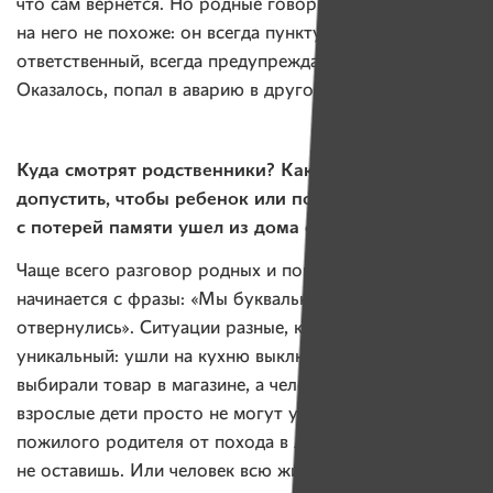
что сам вернется. Но родные говорили, что это
на него не похоже: он всегда пунктуальный,
ответственный, всегда предупреждает, где он.
Оказалось, попал в аварию в другой области.
Куда смотрят родственники? Как можно было
допустить, чтобы ребенок или пожилой человек
с потерей памяти ушел из дома один?
Чаще всего разговор родных и поисковиками
начинается с фразы: «Мы буквально на минуту
отвернулись». Ситуации разные, каждый случай
уникальный: ушли на кухню выключить плиту,
выбирали товар в магазине, а человек исчез. Иногда
взрослые дети просто не могут удержать своего
пожилого родителя от похода в лес: силой дома
не оставишь. Или человек всю жизнь туда ходил,