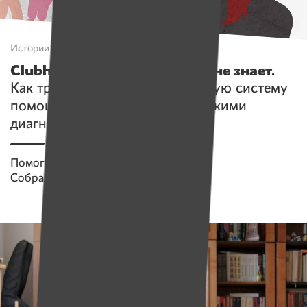
Истории
Clubhouse, о котором никто не знает.
Как три человека заменяют целую систему
помощи людям с психиатрическими
диагнозами
Помогаем проекту
Клубный дом
Собрано
113 611 руб.