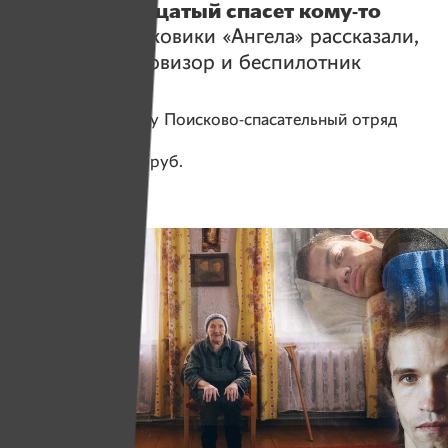
а на одиннадцатый спасет кому-то
жизнь»
. Поисковики «Ангела» рассказали,
зачем им тепловизор и беспилотник
Помогаем проекту
Поисково-спасательный отряд
«Ангел»
Собрано
271 908 руб.