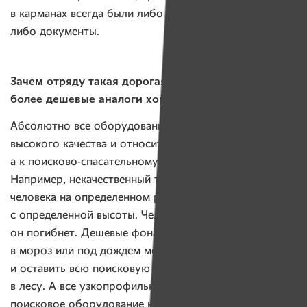
в карманах всегда были либо записка с его данными,
либо документы.
Зачем отряду такая дорогая техника? Есть же
более дешевые аналоги хорошего качества
Абсолютно все оборудование в отряде должно быть
высокого качества и относиться не к туристическому,
а к поисково-спасательному.
Например, некачественный тепловизор не обнаружит
человека на определенном расстоянии,
с определенной высоты. Человека не найдут,
он погибнет. Дешевые фонари через час работы
в мороз или под дождем могут выйти из строя
и оставить всю поисковую группу в полной темноте
в лесу. А все узкопрофильное, профессиональное
поисковое оборудование не бывает дешевым.