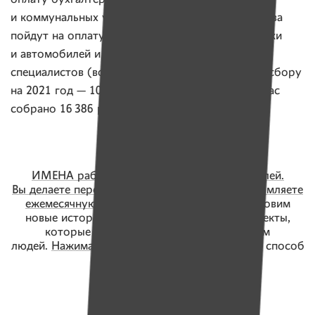
и коммунальных услуг. Также собранные средства
пойдут на оплату ремонта оборудования, техники
и автомобилей и вознаграждений привлеченных
специалистов (водитель, инструктор). Сумма к сбору
на 2021 год — 103 253 белорусских рубля. Сейчас
собрано 16 386 рублей.
ИМЕНА работают только на деньги читателей.
Вы делаете перевод 5, 10, 20 рублей или оформляете
ежемесячную подписку с карточки
, а мы готовим
новые истории и запускаем социальные проекты,
которые помогают не одному, а тысячам
людей.
Нажимайте сюда
и выбирайте удобный способ
для перевода!