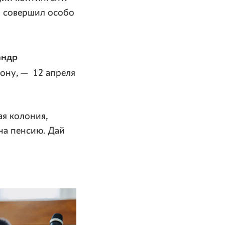
то совершил особо
андр
зону, — 12 апреля
ая колония,
 на пенсию. Дай