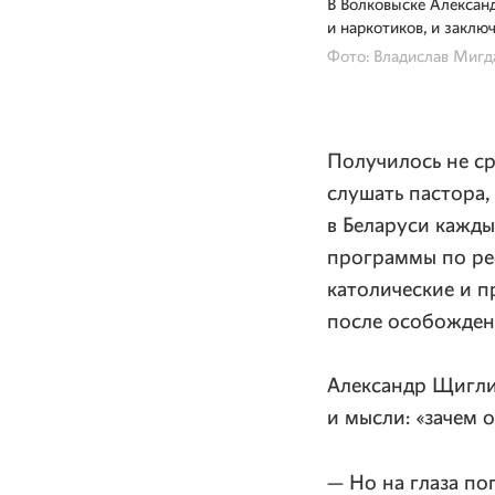
В Волковыске Александ
и наркотиков, и заключ
Фото: Владислав Мигд
Получилось не ср
слушать пастора,
в Беларуси кажды
программы по ре
католические и п
после особожден
Александр Щиглин
и мысли: «зачем 
— Но на глаза по