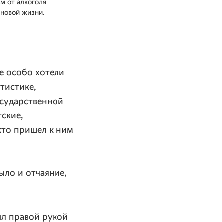
м от алкоголя
к новой жизни.
не особо хотели
атистике,
осударственной
ские,
кто пришел к ним
ыло и отчаяние,
ыл правой рукой