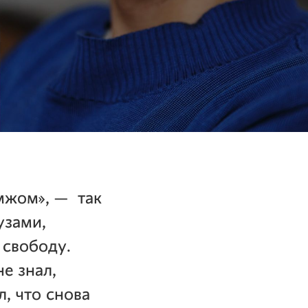
и
мжом», — так
узами,
 свободу.
е знал,
л, что снова