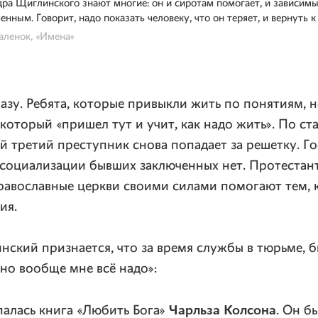
ра Щиглинского знают многие: он и сиротам помогает, и зависимы
енным. Говорит, надо показать человеку, что он теряет, и вернуть 
аленок, «Имена»
азу. Ребята, которые привыкли жить по понятиям, 
 который «пришел тут и учит, как надо жить». По ст
й третий преступник снова попадает за решетку. Г
социализации бывших заключенных нет. Протестант
равославные церкви своими силами помогают тем, 
ия.
ский признается, что за время службы в тюрьме, б
оно вообще мне всё надо»:
Чарльза Колсона
палась книга «Любить Бога»
. Он б