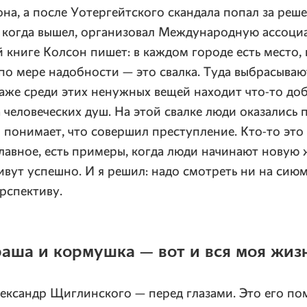
на, а после Уотергейтского скандала попал за реше
 А когда вышел, организовал Международную ассоц
й книге Колсон пишет: в каждом городе есть место,
по мере надобности — это свалка. Туда выбрасыва
даже среди этих ненужных вещей находит что-то доб
а человеческих душ. На этой свалке люди оказались 
 понимает, что совершил преступление. Кто-то это
главное, есть примеры, когда люди начинают новую 
ивут успешно. И я решил: надо смотреть ни на си
ерспективу.
раша и кормушка — вот и вся моя жиз
лександр Щиглинского — перед глазами. Это его 