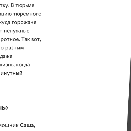
тку. В тюрьме
иацию тюремного
 куда горожане
ют ненужные
ротное. Так вот,
по разным
 даже
жизнь, когда
юминутный
нь»
Саша
помощник
,