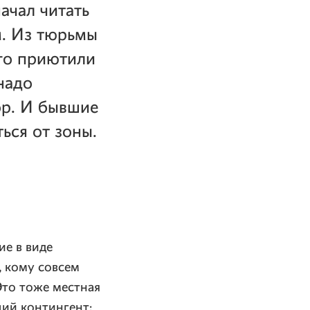
ачал читать
м. Из тюрьмы
его приютили
надо
ор. И бывшие
ься от зоны.
ие в виде
, кому совсем
Это тоже местная
ий контингент: