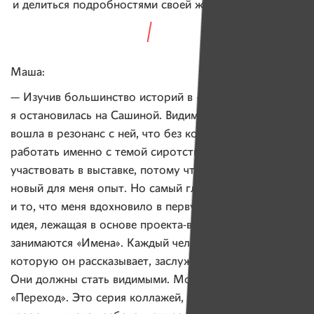
и делиться подробностями своей жизни он не обязан.
Маша:
— Изучив большинство историй в «Именах»,
я остановилась на Сашиной. Видимо, я настолько
вошла в резонанс с ней, что без колебаний решила
работать именно с темой сиротства. Я согласилась
участвовать в выставке, потому что это совершенно
новый для меня опыт. Но самый главный импульс,
и то, что меня вдохновило в первую очередь, — это
идея, лежащая в основе проекта-выставки и того, чем
занимаются «Имена». Каждый человек и история,
которую он рассказывает, заслуживают внимания.
Они должны стать видимыми. Мой проект называется
«Переход». Это серия коллажей, где центральным