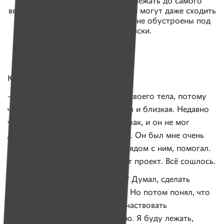
перед открытием выставки и лежать до самого
вечера. Заложники своего тела не могут даже сходить
в кино, потому что кинотеатры не обустроены под
инвалидные коляски.
Кирилл:
— Я выбрал тему о заложниках своего тела, потому
что она для меня самая понятная и близкая. Недавно
умер мой дедушка. У него был рак, и он не мог
двигаться последние три недели. Он был мне очень
близок, как отец. Я находился рядом с ним, помогал.
А потом меня пригласили в этот проект. Всё сошлось.
Я думал: как показать эту тему? Думал, сделать
инсталляцию, декорировать ее. Но потом понял, что
лучше всего, если я сам буду участвовать
в инсталляции и стану ее частью. Я буду лежать,