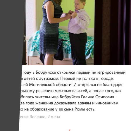
В 2016-м году в Бобруйске открылся первый интегрированный
класс для детей с аутизмом. Первый не только в городе,
но и во всей Могилевской области. И открылся не благодаря
добровольному решению местных властей, а после того, как
этого добилась жительница Бобруйска Галина Осипович.
Целых два года женщина доказывала врачам и чиновникам,
что право на образование у ее сына Ромы есть.
Фото: Денис Зеленко, Имена