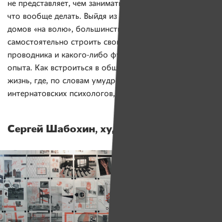
не представляет, чем заниматься, где и кем работать,
что вообще делать. Выйдя из интернатов и детских
домов «на волю», большинство сирот не знают, как
самостоятельно строить свою жизнь. Они одни: без
проводника и какого-либо фундамента, ориентиров,
опыта. Как встроиться в общество и «взрослую»
жизнь, где, по словам умудренных опытом
интернатовских психологов, «тебя никто не ждет»?
Сергей Шабохин, художник