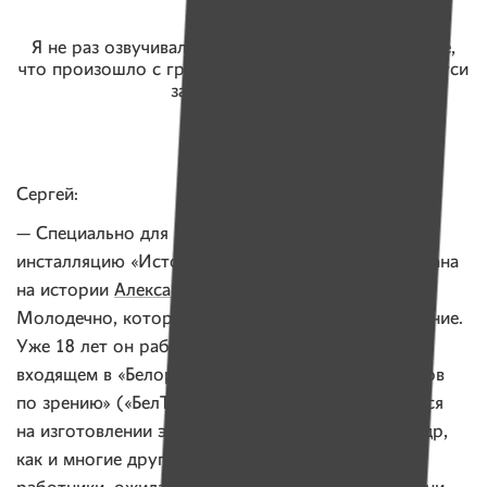
Я не раз озвучивал, что журнал «Имена» — лучшее,
что произошло с гражданским обществом в Беларуси
за последний год.
Сергей:
— Специально для выставки я подготовил
инсталляцию «Источник света». Эта работа основана
на истории
Александра Жидовича
— жителя
Молодечно, который довольно рано потерял зрение.
Уже 18 лет он работает на предприятии «Энва»,
входящем в «Белорусское товарищество инвалидов
по зрению» («БелТИЗ»), которое специализируется
на изготовлении электрических изделий. Александр,
как и многие другие незрячие или слабовидящие