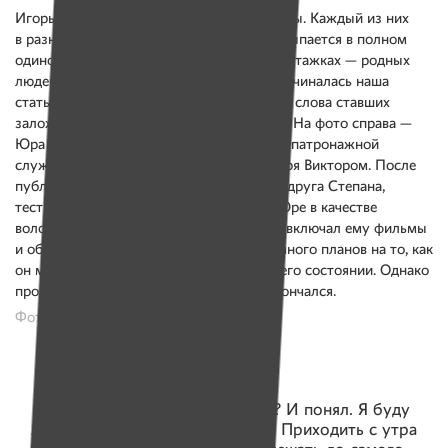
Игорь Цурилов и Юра Кашин обездвижены. Каждый из них
в разных концах Минска засыпает и просыпается в полном
одиночестве в обычных панельных многоэтажках — родных
людей рядом с ними нет. Так год назад начиналась наша
статья о двух минчанах, в прямом смысле слова ставших
заложниками своего тела из-за болезней. На фото справа —
Юра Кашин вместе с братом милосердия патронажной
службы Свято-Елисаветинского монастыря Виктором. После
публикации в «Именах» Юра нашел себе друга Степана,
тестировщика EPAM, который помогал Юре в качестве
волонтера: ухаживал за ним в больнице, включал ему фильмы
и общался с ним о жизни. У Юры было много планов на то, как
он может улучшить свою жизнь даже в его состоянии. Однако
прошлым летом Юра скоропостижно скончался.
Фото: Александр Васюкович, Имена
Я думал: как показать эту тему? И понял. Я буду
лежать, прикованный к кровати. Приходить с утра