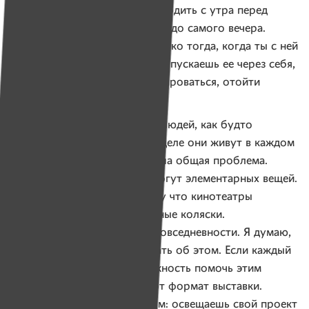
прикованный к кровати. Приходить с утра перед
открытием выставки и лежать до самого вечера.
Понять проблему можно только тогда, когда ты с ней
соприкасаешься, когда ты пропускаешь ее через себя,
не даешь себе шанса абстрагироваться, отойти
на безопасную дистанцию.
Мы ограничиваемся от этих людей, как будто
их не существует. На самом деле они живут в каждом
доме. Это общественная, наша общая проблема.
Заложники своего тела не могут элементарных вещей.
Даже сходить в кино, потому что кинотеатры
не обустроены под инвалидные коляски.
Их комнаты — это тюрьма повседневности. Я думаю,
что просто нужно не забывать об этом. Если каждый
задумается, что есть возможность помочь этим
людям. Мне понравился этот формат выставки.
Ты делаешь два дела в одном: освещаешь свой проект