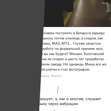
Перспективы глухого человека построить в Беларуси карьеру
невелики. Сначала спецшкола, потом училище, а следом, как
правило, завод: Гомсельмаш, МАЗ, МТЗ… Глухим зачастую
отказывают в найме на работу по формальной причине: мол,
а общаться-то с людьми вы как будете? Михаил Золотовский
поначалу с таким тезисом не спорил и шесть лет проработал
обрубщиком на тракторном заводе. Но однажды Миша все же
решил вырваться из этой клетки и стал фотографом.
Фото: Виктория Герасимова, Имена
Он обычно не танцует, а, как и многие, слушает
музыку через вибрации