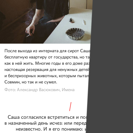
После выхода из интерната для сирот Саша Зимноха получил
бесплатную квартиру от государства, но так и не придумал,
как в ней жить. Многие годы в его доме размещалась самая
настоящая резервация для ненужных детей, проституток
и беспризорных животных, которым пытался помочь даже
Совмин, но так и не сумел.
Фото: Александр Васюкович, Имена
Саша согласился встретиться и поговорить, однако
в назначенный день исчез: или передумал, или забыл —
неизвестно. И я его понимаю: изливать душу