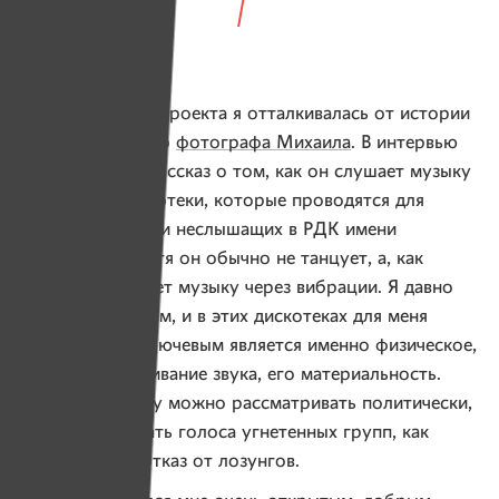
Оля:
— При создании проекта я отталкивалась от истории
про неслышащего
фотографа Михаила
. В интервью
меня задел его рассказ о том, как он слушает музыку
и посещает дискотеки, которые проводятся для
слабослышащих и неслышащих в РДК имени
Н. Ф. Шарко. Хотя он обычно не танцует, а, как
и многие, слушает музыку через вибрации. Я давно
работаю с танцем, и в этих дискотеках для меня
важно то, что ключевым является именно физическое,
телесное переживание звука, его материальность.
Наконец, тишину можно рассматривать политически,
как отказ слышать голоса угнетенных групп, как
протест через отказ от лозунгов.