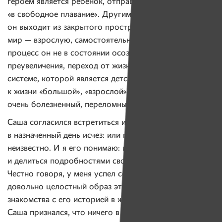
героем является ребенок, отправившийся
«в свободное плавание». Другими словами,
он выходит из закрытого пространства в открытый
мир — взрослую, самостоятельную жизнь. И вот этот
процесс он не в состоянии осознать, потому что, без
преувеличения, переход от жизни в замкнутой
системе, которой является детский дом или интернат,
к жизни «большой», «взрослой», «самостоятельной» —
очень болезненный, переломный.
Саша согласился встретиться и поговорить, однако
в назначенный день исчез: или передумал, или забыл —
неизвестно. И я его понимаю: изливать душу
и делиться подробностями своей жизни он не обязан.
Честно говоря, у меня успел сформироваться
довольно целостный образ этого человека после
знакомства с его историей в журнале. В публикации
Саша признался, что ничего в жизни не понимает,