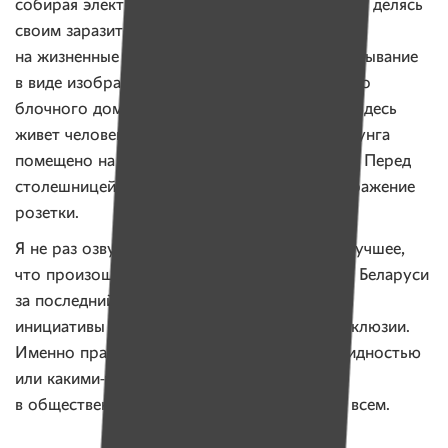
собирая электрические изделия, включая свет, делясь
своим заразительным оптимизмом, несмотря
на жизненные перипетии. Я усилил его высказывание
в виде изображения пятиэтажного вытянутого
блочного дома, где за окнами горит фраза «Здесь
живет человек». Изображение светового лозунга
помещено на длинную столешницу с лавкой. Перед
столешницей располагается огромное изображение
розетки.
Я не раз озвучивал, что журнал «Имена» — лучшее,
что произошло с гражданским обществом в Беларуси
за последний год. Основным стержнем этой
инициативы и выставки является понятие инклюзии.
Именно практика включения людей с инвалидностью
или какими-то другими особенностями
в общественную жизнь обогатит эту жизнь всем.