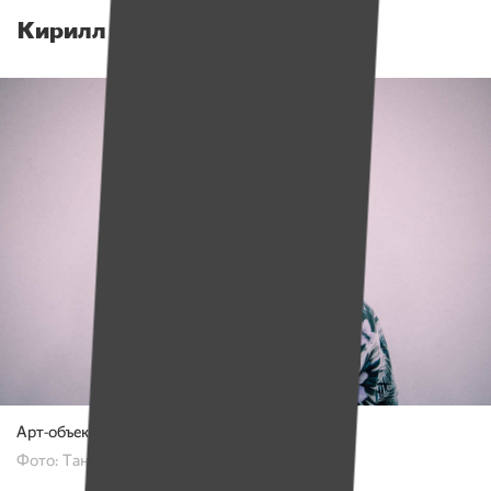
Кирилл Демчев, художник
Арт-объект «135 часов»
Фото: Таня Капитонова