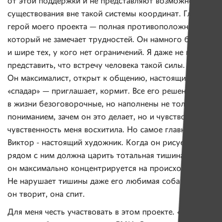
от этой поддержки и не представляют возможности
существования вне такой системы координат. Главный
герой моего проекта — полная противоположность,
который не замечает трудностей. Он намного больше
и шире тех, у кого нет ограничений. Я даже не мог
представить, что встречу человека такой силы.
Он максималист, открыт к общению, настоящий
«спадар» — приглашает, кормит. Все его решения
в жизни безоговорочные, но наполнены не только
пониманием, зачем он это делает, но и чувством. Эта
чувственность меня восхитила. Но самое главное,
Виктор - настоящий художник. Когда он рисует,
рядом с ним должна царить тотальная тишина,
он максимально концентрируется на происходящем.
Не нарушает тишины даже его любимая собака. Когда
он творит, она спит.
Для меня честь участвовать в этом проекте. «Имена»