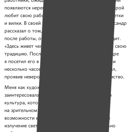
работники, ожидает заказы от предприятия, но они
появляются нерегулярно и за копейки. Но мой герой
любит свою работу, ему нравится собирать розетки
и вилки. В своей истории журналу «Имена» Александр
рассказал о том, что, когда возвращается домой
после работы, он включает свет, который не видит.
«Здесь живет человек!» — гордо объясняет Саша свою
традицию. После прочтения статьи об Александре
я посетил его в Молодечно, где мы проговорили
несколько часов о его жизни. Он многое показал,
проявив невероятную открытость и гостеприимство.
Меня как художника история Александра
заинтересовала именно потому, что визуальная
культура, которой я занимаюсь, основана
на зрительном восприятии. Герой же лишен
возможности воспринимать электромагнитное
излучение света, но отдает свет иначе: буквально