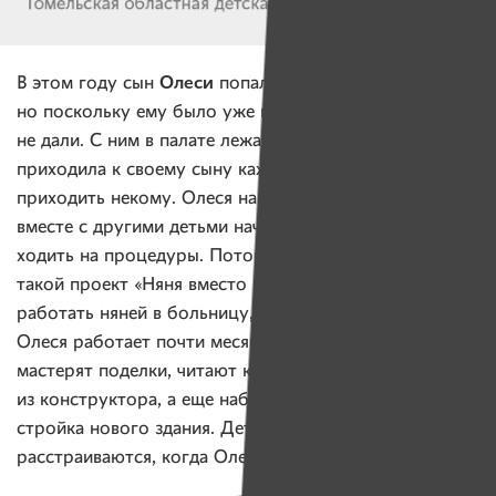
Олеси
В этом году сын
попал в больницу,
но поскольку ему было уже шесть лет, маме места
не дали. С ним в палате лежали дети-сироты. Олеся
приходила к своему сыну каждый день. А к тем детям
приходить некому. Олеся навещала сына — и они
вместе с другими детьми начали рисовать, играть,
ходить на процедуры. Потом Олеся узнала, что есть
такой проект «Няня вместо мамы». И устроилась
работать няней в больницу, где лежал ее ребенок.
Олеся работает почти месяц. Вместе с детьми
мастерят поделки, читают книжки, строят
из конструктора, а еще наблюдают из окна, как идет
стройка нового здания. Дети по вечерам очень
расстраиваются, когда Олеся уходит домой.