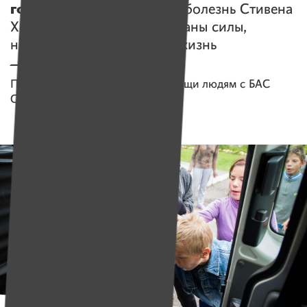
голос
. Как безжалостная «болезнь Стивена
Хокинга» забирает у Светланы силы,
но не родных и планы на жизнь
Помогаем проекту
Служба помощи людям с БАС
Собрано
80 877 руб.