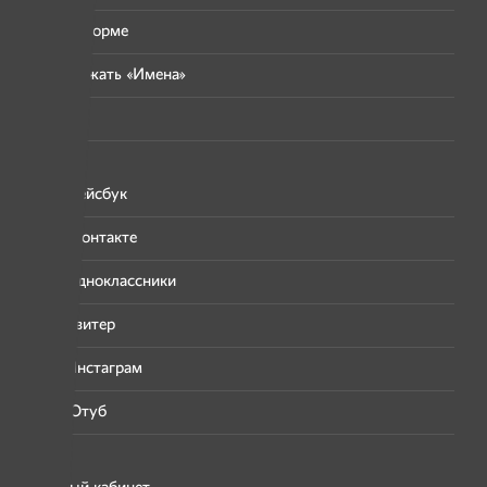
О платформе
Поддержать «Имена»
Отчёты
Фейсбук
Вконтакте
Одноклассники
Твитер
Инстаграм
Ютуб