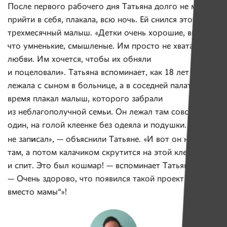
После первого рабочего дня Татьяна долго не могла
прийти в себя, плакала, всю ночь. Ей снился этот
трехмесячный малыш. «Детки очень хорошие, видно,
что умненькие, смышленые. Им просто не хватает
любви. Им хочется, чтобы их обняли
и поцеловали». Татьяна вспоминает, как 18 лет назад
лежала с сыном в больнице, а в соседней палате всё
время плакал малыш, которого забрали
из неблагополучной семьи. Он лежал там совсем
один, на голой клеенке без одеяла и подушки. «Чтобы
и
не зап
сал», — объяснили Татьяне. «И вот он наорется
там, а потом калачиком скрутится на этой клеенке
и спит. Это был кошмар! — вспоминает Татьяна.
— Очень здорово, что появился такой проект „Няня
вместо мамы“»!