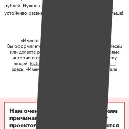
рублей. Нужно ещё! Подписка поможет проекту
устойчиво развиваться, значит, помогать еще больше!
«Имена» работают на деньги читателей.
Вы оформляете подписку на 3, 5, 10 рублей в месяц
или делаете разовый платеж, а мы находим новые
истории и помогаем еще большему количеству
людей.
Выберите удобный способ перевода —
здесь.
«Имена» — для читателей, читатели — для
«Имен»!
Нам очень жаль, но по техническим
причинам платежи в поддержку
проектов временно не принимаются