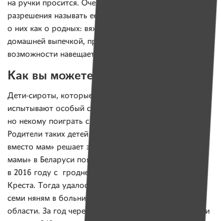
на ручки просится. Очень часто Ольгу просят
разрешения называть ее мамой. Вот Ольга и заботится
о них как о родных: вяжет носочки, угощает
домашней выпечкой, приносит фрукты, а при
возможности навещает на выходных.
Как вы можете помочь
Дети-сироты, которые попадают в больницы,
испытывают особый стресс. Их лечат врачи,
но некому поиграть с ними или почитать сказку.
Родители таких детей не навещают. Проект «Няни
вместо мам» решает эту проблему. «Няни вместо
мамы» в Беларуси появились при поддержке «Имен»
в 2016 году с гродненского отделения Красного
Креста. Тогда удалось собрать деньги на зарплату
семи няням в больницах Гродно и Гродненской
области. За год через их заботливые и ласковые руки