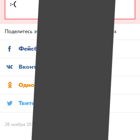
:-(
Поделитесь этой историей в социальных сетях
Фейсбук
Вконтакте
Одноклассники
Твитер
28 ноября 2017 / Текст: Катерина Киселёва