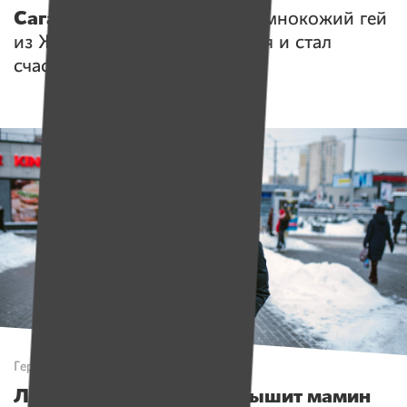
Сагайдаров Борись!
Как темнокожий гей
из Жодино добился уважения и стал
счастливым
Герои
Лера уже никогда не услышит мамин