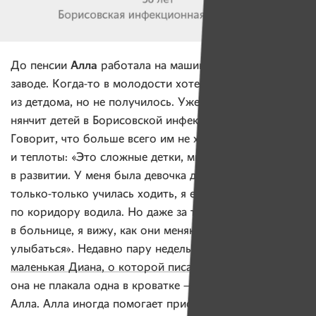
Алла
До пенсии
работала на машиностроительном
заводе. Когда-то в молодости хотела взять ребенка
из детдома, но не получилось. Уже два месяца Алла
нянчит детей в Борисовской инфекционной больнице.
Говорит, что больше всего им не хватает ласки
и теплоты: «Это сложные детки, многие отстают
в развитии. У меня была девочка двухлетняя, она
только-только училась ходить, я ее за ручки
по коридору водила. Но даже за то время, что они
в больнице, я вижу, как они меняются, начинают
улыбаться». Недавно пару недель в больнице
лежала
маленькая Диана, о которой писали «Имена»
. Теперь
она не плакала одна в кроватке — рядом была няня
Алла. Алла иногда помогает присматривать даже