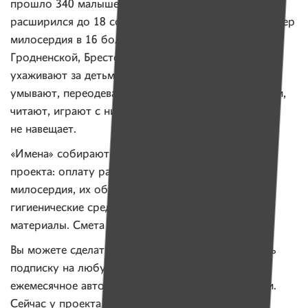
прошло 340 малышей. В 2017 году проект
расширился до 18 социальных нянь и младших сестер
милосердия в 16 больницах Минска, Гомельской,
Гродненской, Брестской и Минской областей. Они
ухаживают за детьми-сиротами в стационарах:
умывают, переодевают, кормят, меняют подгузники,
читают, играют с ними — заменяют маму, которая
не навещает.
«Имена» собирают деньги на годовую работу
проекта: оплату работы 18 нянь и младших сестер
милосердия, их обучение, транспортные расходы,
гигиенические средства и расходные
материалы. Смета проекта —
здесь
.
Вы можете сделать разовый платеж или оформить
подписку на любую сумму от одного рубля —
ежемесячное автоматическое списание с карточки.
Сейчас у проекта 40 подписчиков на сумму 760