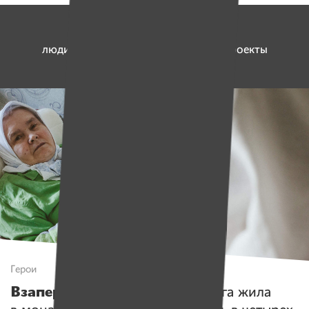
6 992 773 рубля
люди перечислили на социальные проекты
и работу платформы «Имена»
Герои
Взаперти
. 30 лет монахиня Ольга жила