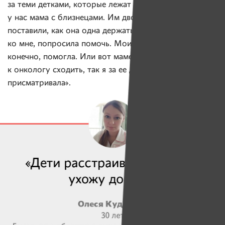
за теми детками, которые лежат с мамами. «Лежала
у нас мама с близнецами. Им двоим капельницы
поставили, как она одна держать будет? Подошла
ко мне, попросила помочь. Мои детки спали, я,
конечно, помогла. Или вот маме одной надо было
к онкологу сходить, так я за ее дочкой
присматривала».