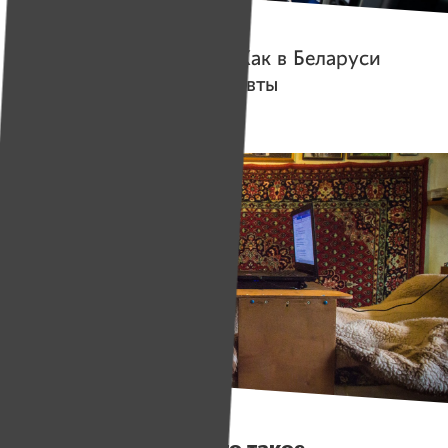
Герои
Четвероногие врачи
. Как в Беларуси
работают собаки-терапевты
Герои
«Годами не знали, что такое