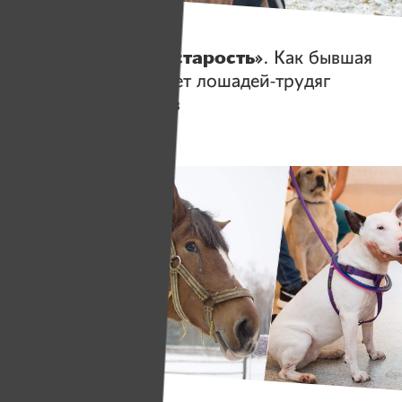
Герои
«Они заслужили старость»
. Как бывшая
спортсменка спасает лошадей-трудяг
от мясокомбинатов