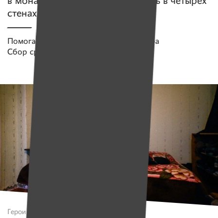
в монастырях, а сейчас оказалась в четырех
стенах минской квартиры
Помогаем проекту
Патронажная служба
Сбор средств завершен
Герои