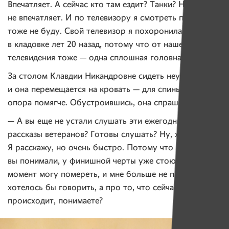
Впечатляет. А сейчас кто там ездит? Танки? Нет,
не впечатляет. И по телевизору я смотреть парад
тоже не буду. Свой телевизор я похоронила
в кладовке лет 20 назад, потому что от нашего
телевидения тоже — одна сплошная головная боль.
За столом Клавдии Никандровне сидеть неудобно,
и она перемещается на кровать — для спины нужна
опора помягче. Обустроившись, она спрашивает:
— А вы еще не устали слушать эти ежегодные боевые
рассказы ветеранов? Готовы слушать? Ну, хорошо.
Я расскажу, но очень быстро. Потому что я, чтобы
вы понимали, у финишной черты уже стою, в любой
момент могу помереть, и мне больше не про войну
хотелось бы говорить, а про то, что сейчас
происходит, понимаете?