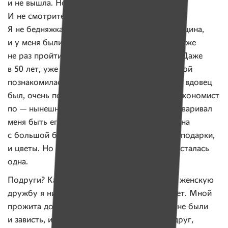
и не вышла. Но я не монашка, не думайте.
И не смотрите на меня как на бедняжку.
Я не бедняжка. Я была очень интересная женщина,
и у меня были поклонники. Я вообще могла уже
не раз пройти через загс, но вот не прошла. Даже
в 50 лет, уже в Минске, я с хорошим мужчиной
познакомилась, тоже могла выйти замуж. Он вдовец
был, очень порядочный человек. Плановик, экономист
по — нынешнему. Ох, он очень усиленно уговаривал
меня быть его женой. И ведь это был мужчина
с большой буквы, с его стороны были бы и подарки,
и цветы. Но он умер вскорости. И я снова осталась
одна.
Подруги? Какие подруги? Зачем мне они? В женскую
дружбу я никогда не верила, а ее и не бывает. Мной
прожита долгая жизнь, по отношению ко мне были
и зависть, и предательство, даже от тех подруг,