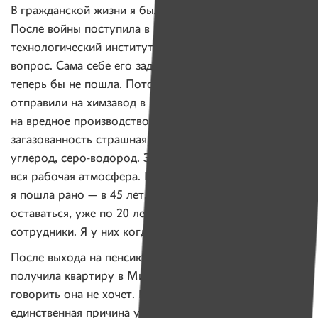
В гражданской жизни я была инженером-химиком.
После войны поступила в Московский химико-
технологический институт. Почему туда? Хороший
вопрос. Сама себе его задаю. Верни время назад,
теперь бы не пошла. Потому что работать меня
отправили на химзавод в городе Королеве,
на вредное производство: вентиляция плохая,
загазованность страшная, яды кругом были, серо-
углерод, серо-водород. Этими ядами была пропитана
вся рабочая атмосфера. Поэтому и на пенсию
я пошла рано — в 45 лет. А те, кому пришлось
оставаться, уже по 20 лет лежат в земле, мои
сотрудники. Я у них когда-то начальником цеха была.
После выхода на пенсию Клавдия Никандровна
получила квартиру в Минске. Почему так вышло,
говорить она не хочет. Рассказывает, что
единственная причина уехать в Беларусь, так далеко