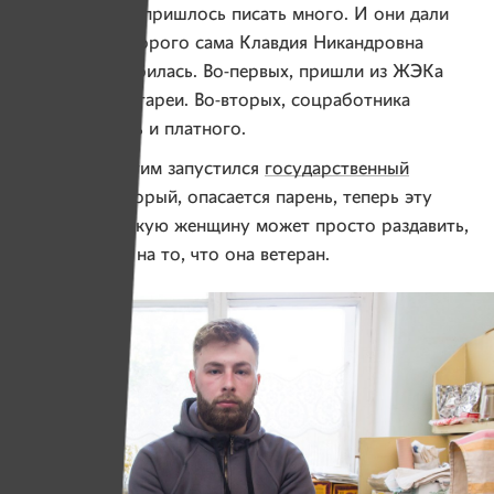
на самом деле пришлось писать много. И они дали
результат, которого сама Клавдия Никандровна
вряд ли бы добилась. Во-первых, пришли из ЖЭКа
и починили батареи. Во-вторых, соцработника
выделили, хоть и платного.
Но вместе с этим запустился
государственный
механизм
, который, опасается парень, теперь эту
старую одинокую женщину может просто раздавить,
не посмотрев на то, что она ветеран.