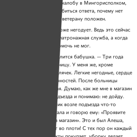
такая реакция. Написал жалобу в Мингорисполком,
параллельно пытался добиться ответа, почему нет
соцработника, который ветерану положен.
Клавдия Никандровна тоже негодует. Ведь это сейчас
у нее Леша появился и патронажная служба, а когда
одна была, так никто помочь не мог.
— Вот такая забота, — злится бабушка. — Три года
назад я угодила в больницу. У меня же, кроме
бессонницы, тысяча болячек. Легкие негодные, сердце
негодное, анемия конечностей. После больницы
я была такая слабенькая. Думаю, как же мне в магазин
сходить. Выхожу из подъезда и понимаю: не дойду.
А тут смотрю — мальчик возле подъезда что-то
ремонтирует, я заплакала и говорю ему: «Проявите
милосердие, сходите в магазин». Это и был Алеша,
мой красавец, мой Бог во плоти! С тех пор он каждый
день помогает: продукты покупает, уборку делает,