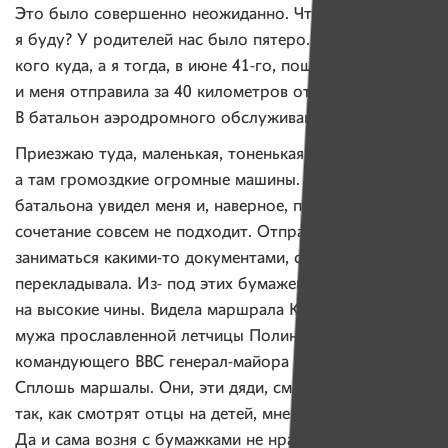
Это было совершенно неожиданно. Что делать? Кем
я буду? У родителей нас было пятеро. Отправили
кого куда, а я тогда, в июне 41-го, пошла в военкомат,
и меня отправила за 40 километров от Москвы.
В батальон аэродромного обслуживания.
Приезжаю туда, маленькая, тоненькая, беленькая,
а там громоздкие огромные машины. Командир
батальона увидел меня и, наверное, понял, что такое
сочетание совсем не подходит. Отправили меня
заниматься какими-то документами, сидела, бумажки
перекладывала. Из- под этих бумажек я и смотрела
на высокие чины. Видела маршрала Конева, Осипенко,
мужа прославленной летчицы Полины Осипенко,
командующего ВВС генерал-майора авиации Пестова.
Сплошь маршалы. Они, эти дяди, смотрели на меня
так, как смотрят отцы на детей, мне это надоело.
Да и сама возня с бумажками не нравилась: она ведь