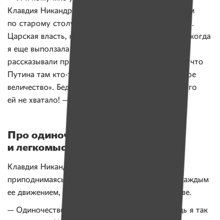
Клавдия Никандровна стучит ослабшим кулачком
по старому столу. — Интересное вас время ждет.
Царская власть, кажется, возвращается. Раньше, когда
я еще выползала на лавочку, на улицу, так люди
рассказывали про новости из России. Говорили, что
Путина там кто-то называет «ваше императорское
величество». Бедная моя Россия, еще только этого
ей не хватало! — подумала я тогда.
Про одиночество, мужчин
и легкомысленную прессу
Клавдия Никандровна поправляет волосы и,
приподнимаясь с кровати, которая скрипит с каждым
ее движением, рассказывает нам об одиночестве.
— Одиночество — это так грустно… Замуж ведь я так