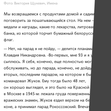
Фото: Виктория Щукевич, Имена
Мы возвращаемся с продуктами домой и садимся
поговорить за пошатывающийся стол. На нем —
медали и награды, какие-то лекарства, литровая
банка, из которой торчит бумажный белорусский
флаг.
— Нет, на парад я не пойду, — делится планами
Клавдия Никандровна. -Во-первых, мне 93 и я уже вся
сыплюсь. Я себя, конечно, еще полностью могу
обслуживать, но до парада, конечно, не дойду. Во-
вторых, последним парадом, на котором я была,
командовал Жуков. Ему тогда было 48 лет,
он хорошо выглядел, и это было на Красной площади
в Москве в 1945-м: лежала груда поверженных
вражеских знамен, Жуков ездил верхом на белом
коне, а принимал парад Рокоссовский. Впечатляет?