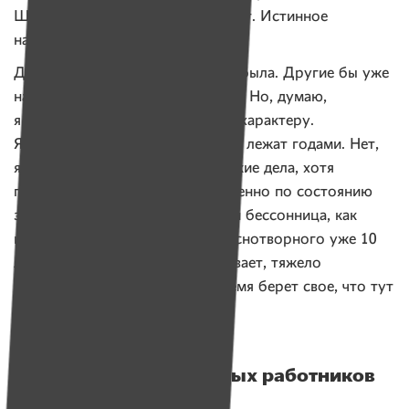
Шуйских, Бориса Годунова читает. Истинное
наслаждение, пища для ума!
До этого же я в основном одна была. Другие бы уже
на моем месте, наверное, скисли. Но, думаю,
я держусь, благодаря сильному характеру.
Я с ужасом думаю, как это люди лежат годами. Нет,
я не хочу лежать. У меня хозяйские дела, хотя
помногу приходится лежать, именно по состоянию
здоровья. А теперь у меня еще и бессонница, как
и у всех стариков и старух. Без снотворного уже 10
лет не засыпаю. А по утрам, бывает, тяжело
продирать глаза и вставать. Время берет свое, что тут
говорить.
Про Путина, социальных работников
и психушку