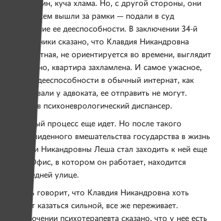
живет один, куча хлама. Но, с другой стороны, они
ведь совсем вышли за рамки — подали в суд
на лишение ее дееспособности. В заключении 34-й
поликлиники сказано, что Клавдия Никандровна
неадекватная, не ориентируется во времени, выглядит
неопрятно, квартира захламлена. И самое ужасное,
что без дееспособности в обычный интернат, как
мы узнавали у адвоката, ее отправить не могут.
Только в психоневрологический диспансер.
Судебный процесс еще идет. Но после такого
непредвиденного вмешательства государства в жизнь
Клавдии Никандровны Леша стал заходить к ней еще
чаще. Офис, в котором он работает, находится
на соседней улице.
Парень говорит, что Клавдия Никандровна хоть
и хочет казаться сильной, все же переживает.
В заключении психотерапевта сказано, что у нее есть