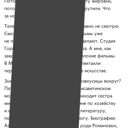
Потом шарахнули трехкратную оплату жировки,
потом это бесстыдство обратно открутили. Что
за новости такие? Ай…
Телевизор свой черно-белый тоже давно не смотрю.
Смотреть сейчас нечего, старые фильмы уже
не показывают, а нового ничего не делают. Студия
Горького была, но сейчас она умерла. А мне, как
заядлому театралу, тяжело видеть плохие фильмы.
В Москве в Большом театре я все спектакли
пересмотрела, поэтому знаю толк в искусстве.
Знаете, что спасает меня от этой безвкусицы вокруг?
Патронажная служба при Свято-Елисаветинском
монастыре. Раз в неделю ко мне приходит сестра
милосердия — Татьяна, помогает мне по хозяйству
и всегда читает очень интересную литературу,
потому что я сама читать уже не могу. Биографию
Александра Невского, биографию рода Романовых,