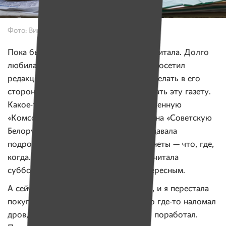
Фото: Виктория Щукевич, Имена
Пока были силы — читала. Всю жизнь читала. Долго
любила газету «Труд». А когда Путин посетил
редакцию «Труда» и редакция начала делать в его
стороны реверансы, я и перестала читать эту газету.
Какое-то время почитывала легкомысленную
«Комсомолку», потом переключилась на «Советскую
Белоруссию». Был период, когда она давала
подробную информацию со всей планеты — что, где,
когда. А мне это и надо было. Всегда читала
субботний номер, он был самым интересным.
А сейчас эта газета замкнулась в себя, и я перестала
покупать. Одно и то же пишут: кто-то где-то наломал
дров, пришел госконтроль и хорошо поработал.