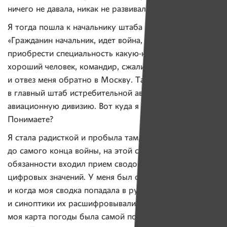
ничего не давала, никак не развивала мой ум.
Я тогда пошла к начальнику штаба и говорю:
«Гражданин начальник, идет война, и я хочу
приобрести специальность какую-нибудь». Этот
хороший человек, командир, сжалился надо мной
и отвез меня обратно в Москву. Так я попала
в главный штаб истребительной авиации, в 320-ю
авиационную дивизию. Вот куда я залетела!
Понимаете?
Я стала радисткой и пробыла там, считайте,
до самого конца войны, на этой службе. В мои
обязанности входил прием сводок — закодированных
цифровых значений. У меня был очень хороший слух,
и когда моя сводка попадала в руки метеорологов
и синоптики их расшифровывали, то говорили, что
моя карта погоды была самой подробной. Этой