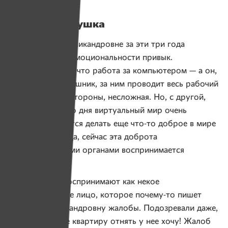
Почему психушка
Леша к Клавдии Никандровне за эти три года
прикипел и к ее эмоциональности привык.
Он рассказывает, что работа за компьютером — а он,
как и любой айтишник, за ним проводит весь рабочий
день — с одной стороны, несложная. Но, с другой,
к концу рабочего дня виртуальный мир очень
утомляет и хочется делать еще что-то доброе в мире
реальном. Правда, сейчас эта доброта
государственными органами воспринимается
с подозрением.
— Меня везде воспринимают как некое
неустановленное лицо, которое почему-то пишет
за Клавдию Никандровну жалобы. Подозревали даже,
что я чуть ли не квартиру отнять у нее хочу! Жалоб