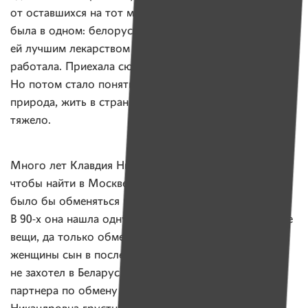
от оставшихся на тот момент в живых мамы и сестры,
была в одном: белорусская природа казалась
ей лучшим лекарством от тех ядов, с которыми она
работала. Приехала сюда еще в далеком 1971-м.
Но потом стало понятно, что какая бы ни была
природа, жить в стране без единого родственника
тяжело.
Много лет Клавдия Никандровна потратила на то,
чтобы найти в Москве человека, с которым можно
было бы обменяться квартирой и уехать на родину.
В 90-х она нашла одну такую женщину, упаковала все
вещи, да только обмен так и не состоялся. «У той
женщины сын в последний момент запротестовал,
не захотел в Беларусь. А в то время найти нового
партнера по обмену было тяжело», — Клавдия