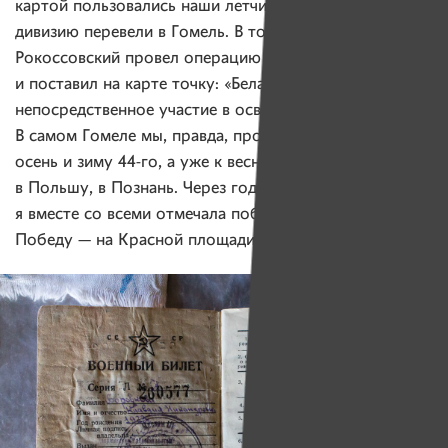
картой пользовались наши летчики. А в 1944-м нашу
дивизию перевели в Гомель. В тосамое время, когда
Рокоссовский провел операцию «Багратион», которая
и поставил на карте точку: «Беларусь». Так что я имею
непосредственное участие в освобождении Беларуси.
В самом Гомеле мы, правда, пробыли недолго: лето,
осень и зиму 44-го, а уже к весне нас перевели
в Польшу, в Познань. Через год, уже в Москве,
я вместе со всеми отмечала победу, великую
Победу — на Красной площади.