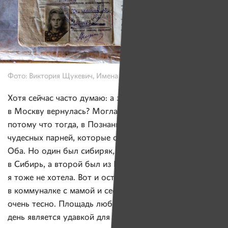
Фото: Виктория Щукевич, Имена
Хотя сейчас часто думаю: а зачем я из Польши
в Москву вернулась? Могла бы не возвращаться,
потому что тогда, в Познани, я встретила двух
чудесных парней, которые сильно в меня влюбились.
Оба. Но один был сибиряк, а я не хотела ехать
в Сибирь, а второй был из Иваново, и в Иваново
я тоже не хотела. Вот и осталась в Москве,
в коммуналке с мамой и сестрой, хотя там было
очень тесно. Площадь любой коммуналки и по сей
день является удавкой для нормального человека.