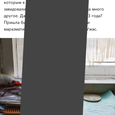
которым я сделала много добра. Страшно
завидовали — и за то, что я умела жить, и за много
другое. Да и какая может быть дружба в 93 года?
Пришла бы ко мне какая-нибудь тетеря или
маразматик, и мы бы тут хрипели вместе. Ужас.