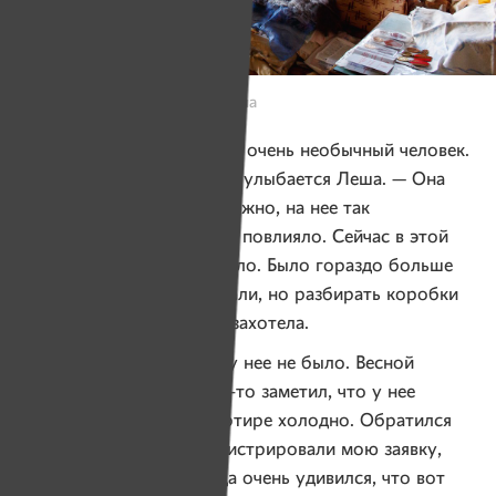
Фото: Виктория Щукевич, Имена
— Клавдия Никандровна — очень необычный человек.
Ее так с ходу не понять, — улыбается Леша. — Она
довольно скрытная, возможно, на нее так
многолетнее одиночество повлияло. Сейчас в этой
квартире еще хорошо стало. Было гораздо больше
мусора. Мы уборку сделали, но разбирать коробки
Клавдия Никандровна не захотела.
Социального работника у нее не было. Весной
позапрошлого года я как-то заметил, что у нее
холодные батареи, в квартире холодно. Обратился
в ЖЭК, они долго не регистрировали мою заявку,
тянули с ответом. Я тогда очень удивился, что вот