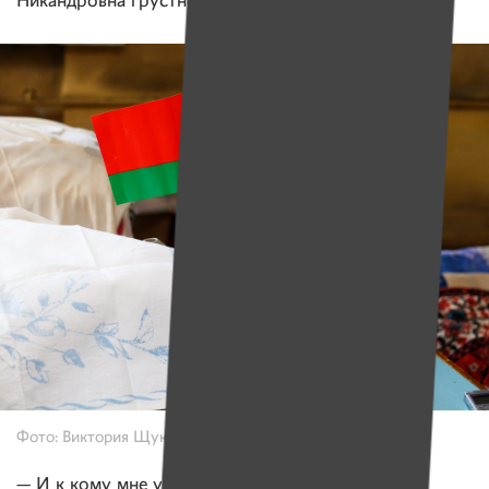
Никандровна грустно пожимает плечами.
Фото: Виктория Щукевич, Имена
— И к кому мне уже ехать? К Путину? Тьфу, —