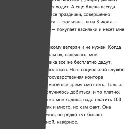
по инстанциям за меня ходит. А еще Алеша всегда
дарит мне цветы, во все праздники, совершенно
искренне. И на 8 марта — тюльпаны, и на 3 июля —
в васильковый месяц — покупает васильки и несет мне
огромный букет.
А больше, видите, никому ветеран и не нужен. Когда
одна осталась, да больная, надеялась, мне
социального работника все же бесплатно дадут.
Мне же по статусу положен. Но в социальной службе
сказали, что они — государственная контора
и не в состоянии за мной все время смотреть. Только
с прошлого года получилось добиться, и то платно:
чтобы раз в неделю ко мне ходила, надо платить 100
тысяч в месяц. Не так и много, но сам факт. Она
помогает мне, конечно, но редко тут бывает.
Невыгодно ей со мной, наверное.