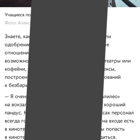
Учащиеся помогают Юле добраться до машины.
Фото: Александр Васюкович, Имена
Знаете, какие заведения в Минске заслужили
одобрение колясочников за дружественное
отношение к людям с ограниченными
возможностями? Отнюдь не театры, кинотеатры или
кофейни, а современные торговые комплексы,
построенные с учетом современных требований
к безбарьерной среде.
— Я очень люблю торговый комплекс «Галилео»
на вокзале, — говорит Юля. — Там очень хороший
пандус. Кроме того, в торговых комплексах персонал
всегда готов прийти на помощь. Пандус на входе есть
в кинотеатре «Комсомолец». А вот чтобы попасть
в кинотеатр «Октябрь», придется потрудиться.