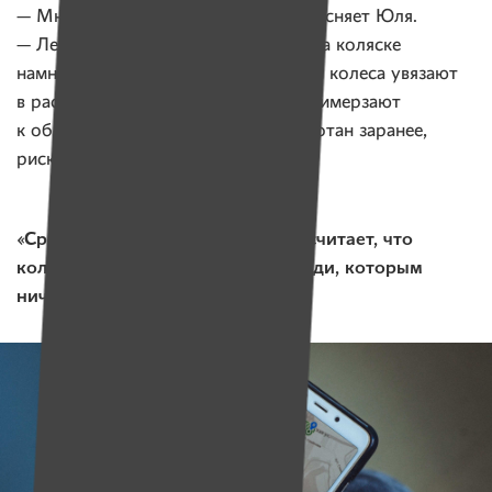
— Многое зависит от сезона, — объясняет Юля.
— Летом передвигаться по городу на коляске
намного удобнее, чем осенью, когда колеса увязают
в раскисшей грязи. А зимой руки примерзают
к ободам! Если маршрут не проработан заранее,
рискуешь оказаться в ловушке.
«Среднестатистический белорус считает, что
колясочники — это пассивные люди, которым
ничего не интересно»