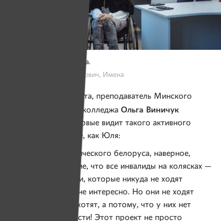
Юля с командой проекта.
Фото: Александр Васюкович, Имена
Руководитель проекта, преподаватель Минского
Ольга Виничук
радиотехнического колледжа
признается, что впервые видит такого активного
человека на коляске, как Юля:
— У среднестатистического белоруса, наверное,
складывается мнение, что все инвалиды на колясках —
это пассивные люди, которые никуда не ходят
и которым ничего не интересно. Но они не ходят
не потому, что не хотят, а потому, что у них нет
никакой возможности! Этот проект не просто