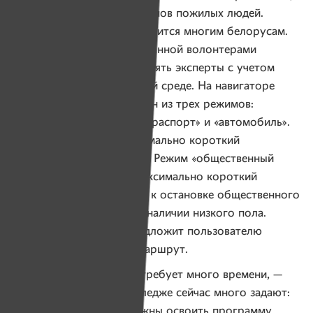
в стране около 2,5 миллионов пожилых людей.
А значит, навигатор пригодится многим белорусам.
Оценку доступности собранной волонтерами
информации будут проверять эксперты с учетом
положения о безбарьерной среде. На навигаторе
можно будет выбрать один из трех режимов:
«пеший», «общественный траспорт» и «автомобиль».
«Пеший» проложит максимально короткий
и безбарьерный маршрут. Режим «общественный
транспорт» подскажет максимально короткий
и безбарьерный маршрут к остановке общественного
транспорта и сообщит о наличии низкого пола.
Режим «автомобиль» предложит пользователю
максимально короткий маршрут.
— Работа над проектом требует много времени, —
говорит Юля. — И в колледже сейчас много задают:
ведь мы за один год должны освоить программу