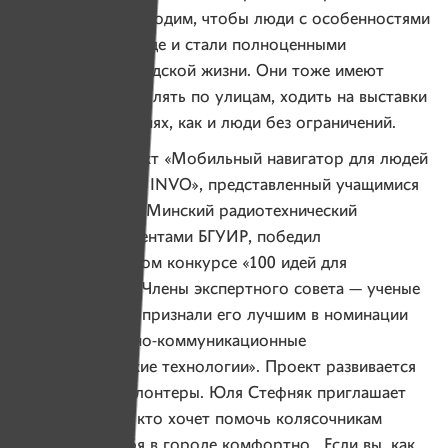
нужен — он необходим, чтобы люди с особенностями
освоились в городе и стали полноценными
участниками городской жизни. Они тоже имеют
такое же право гулять по улицам, ходить на выставки
и сидеть в кофейнях, как и люди без ограничений.
27 февраля проект «Мобильный навигатор для людей
с инвалидностью INVO», представленный учащимися
филиала БГУИР «Минский радиотехнический
колледж» и студентами БГУИР, победил
в республиканском конкурсе «100 идей для
Беларуси-2019». Члены экспертного совета — ученые
и бизнесмены — признали его лучшим в номинации
«Информационно-коммуникационные
и авиакосмические технологии». Проект развивается
и ему нужны волонтеры. Юля Стефняк приглашает
к участию всех, кто хочет помочь колясочникам
чувствовать себя в городе комфортно. Если вы, как