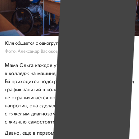
Юля общается с одногруппникакми на перемене.
Фото: Александр Васюкович, Имена
Лену
Мама Ольга каждое утро отвозит
и Юлю
в колледж на машине, а днем после учебы забирает.
Ей приходится подстраивать свой распорядок дня под
график занятий в колледже. Но ее жизнь
не ограничивается помощью дочери с ДЦП —
напротив, она сделала все для того, чтобы Юля
с тяжелым диагнозом научилась справляться
с жизнью самостоятельно.
Давно, еще в первом классе, учительница, только