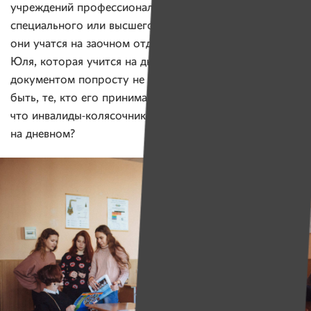
учреждений профессионально-технического, среднего
специального или высшего образования, только если
они учатся на заочном отделении или дистанционно.
Юля, которая учится на дневном отделении,
документом попросту не предусмотрена. Может
быть, те, кто его принимал, не могли предположить,
что инвалиды-колясочники хотят и могут учиться
на дневном?