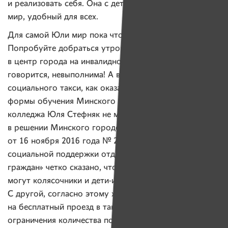
и реализовать себя. Она с детства мечтает создать
мир, удобный для всех.
Для самой Юли мир пока что не слишком удобен.
Попробуйте добраться утром, в самый час пик,
в центр города на инвалидной коляске — миссия, как
говорится, невыполнима! А воспользоваться услугой
социального такси, как оказалось, учащаяся дневной
формы обучения Минского радиотехнического
колледжа Юля Стефняк не может. С одной стороны,
в решении Минского городского Совета депутатов
от 16 ноября 2016 года № 243 «Об установлении мер
социальной поддержки отдельных категорий
граждан» четко сказано, что воспользоваться такси
могут колясочники и дети-инвалиды до 18 лет.
С другой, согласно этому же документу, право
на бесплатный проезд в такси — причем без
ограничения количества поездок — имеют учащиеся