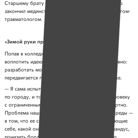
Старшему брату Лены и Юли 24 года, он недавно
закончил мединститут и работает детским хирургом-
травматологом.
«Зимой руки примерзают к ободам»
Попав в колледж Юля получила возможность
воплотить идею, которая возникла у нее уже давно:
разработать мобильный навигатор для тех, кто
передвигается по Минску на инвалидной коляске.
— Я сама испытываю проблемы, передвигаясь
по городу, и точно знаю, что нужно, чтобы человеку
с ограниченными возможностями было комфортно.
Проблема нашей современной безбарьерной среды —
в том, что ее создают люди, плохо представляющие
себе, какой она должна быть. Могут сделать пандус,
понизить бордюр, но некорректно, потому что