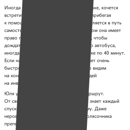
Иногда Юле, как любой молодой девушке, хочется
встретиться с друзьями и потусить, не прибегая
к помощи родителей. Тогда она отправляется в путь
самостоятельно. Городским транспортом она имеет
право пользоваться бесплатно. Правда, чтобы
дождаться подходящего низкопольного автобуса,
иногда приходится торчать на остановке по 40 минут.
Если на улице холодно, энтузиазм гаснет очень
быстро. Может, поэтому мы так редко видим
на концертах, в театре и кафешках людей
на инвалидных колясках.
Юля уже привыкла прорабатывать маршрут.
От своего подъезда до остановки она знает каждый
спуск, каждую ступеньку и каждую яму. Даже
неровный асфальт может стать для колясочника
препятствием на пути к цели.