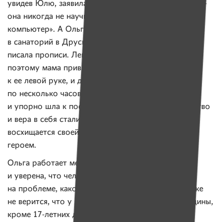
увидев Юлю, заявила Ольге: «Ой, у нее такие руки —
она никогда не научится писать! Покупайте
компьютер». А Ольга на месяц увезла Юлю
в санаторий в Друскининкай. Каждый день Юля
писала прописи. Левая сторона у нее ведущая,
поэтому мама привязывала шариковую ручку
к ее левой руке, и девочка прилежно занималась
по несколько часов в день. Мама верила в Юлю
и упорно шла к поставленной цели. Теперь упорство
и вера в себя стали частью Юлиной личности. Она
восхищается своей мамой и считает ее настоящим
героем.
Ольга работает менеджером в языковом центре
и уверена, что человек не должен зацикливаться
на проблеме, какой бы сложной она ни была. Даже
не верится, что у этой молодой энергичной женщины,
кроме 17-летних двойняшек, еще взрослый сын.