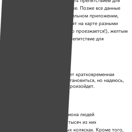
понижение, которые могут стать препятствием для
человека на инвалидной коляске. Позже все данные
будут сведены воедино в мобильном приложении,
а выявленные элементы пометят на карте разными
цветами: зеленым (все отлично проезжается!), желтым
(есть вопросы) и красным (препятствие для
колясочника).
Иногда на меня нападает кратковременная
неуверенность. Я боюсь остановиться, но надеюсь,
что этого не произойдет.
В Беларуси около полумиллиона людей
с инвалидностью. Около 20 тысяч из них
передвигаются на инвалидных колясках. Кроме того,