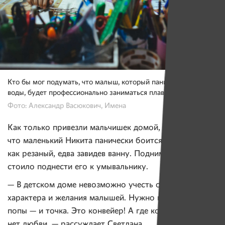
Кто бы мог подумать, что малыш, который панически боится
воды, будет профессионально заниматься плаванием?
Фото: Александр Васюкович, Имена
Как только привезли мальчишек домой, оказалось,
что маленький Никита панически боится воды. Кричал
как резаный, едва завидев ванну. Поднимал рев,
стоило поднести его к умывальнику.
— В детском доме невозможно учесть особенности
характера и желания малышей. Нужно помыть всем
попы — и точка. Это конвейер! А где конвейер, там
нет любви, — рассуждает Светлана.