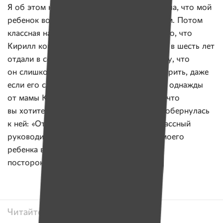
Я об этом ничего не знала, пока не заметила, что мой
ребенок возвращается домой подавленным. Потом
классная начала звонить и жаловаться на то, что
Кирилл кого-то в классе ударил. А мы его в шесть лет
отдали в секцию таэквондо как раз потому, что
он слишком тихий был, никого не мог ударить, даже
если его самого обижали! И вдруг слышу однажды
от мамы Кирюшиного одноклассника: «А что
вы хотите, он же усыновленный у вас!» Я обернулась
к ней: «Откуда вы знаете?!» Оказалось, классный
руководитель с психологом обсуждали моего
ребенка во всеуслышание в присутствии
посторонних.