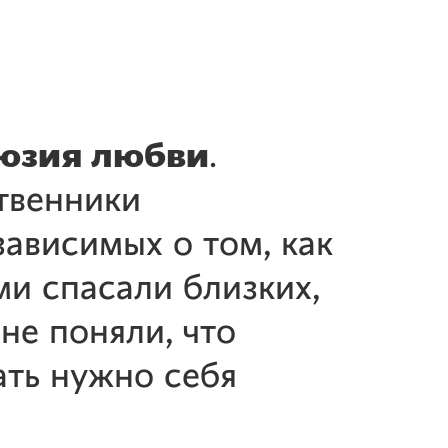
юзия любви
.
твенники
зависимых о том, как
ми спасали близких,
 не поняли, что
ать нужно себя