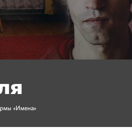
ля
ормы «Имена»