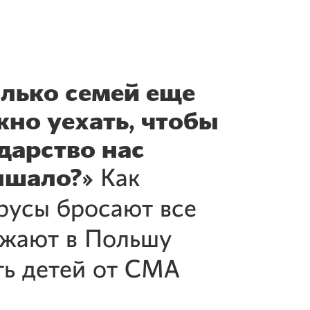
лько семей еще
но уехать, чтобы
дарство нас
ышало?»
Как
русы бросают все
зжают в Польшу
ть детей от СМА