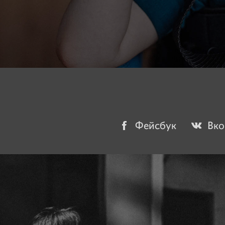
Фейсбук
Вко