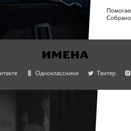
Помогае
Собран
нтакте
Одноклассники
Твитер