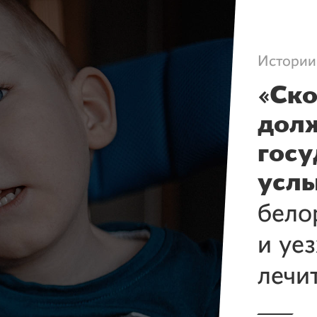
Истории
«Ско
долж
госу
усл
бело
и уе
лечи