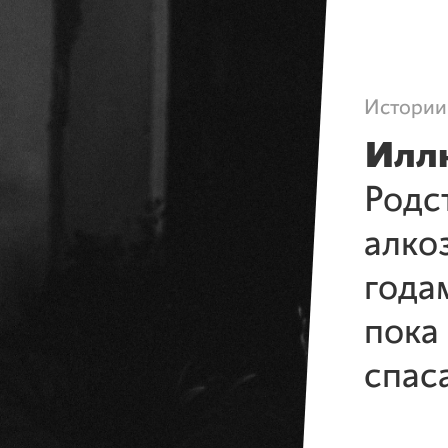
Истории
Илл
Родс
алко
года
пока
спас