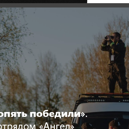
опять победили»
.
отрядом «Ангел»