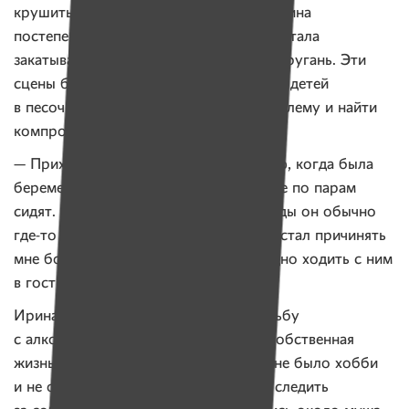
крушить мебель, злиться и кричать. Ирина
постепенно потеряла самообладание, стала
закатывать истерики и провоцировать ругань. Эти
сцены были похожи на игру маленьких детей
в песочнице, где нельзя обсудить проблему и найти
компромисс.
— Прихожу я в женскую консультацию, когда была
беременна первым ребенком, а там все по парам
сидят. В такие важные для меня периоды он обычно
где-то употреблял. Алкоголизм мужа стал причинять
мне боль. Постепенно мне стало стыдно ходить с ним
в гости и звать друзей к нам домой.
Ирина все свои силы бросила на борьбу
с алкогольной зависимостью мужа. Собственная
жизнь ее уже не интересовала. У нее не было хобби
и не осталось подруг, она перестала следить