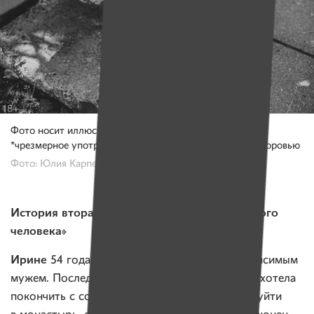
Фото носит иллюстративный характер
*чрезмерное употребление алкоголя вредит вашему здоровью
Фото: Юлия Карпенко для ИМЕН
История вторая. «Я стала жить жизнью другого
человека»
Ирине
54 года. 36 из них она живет с алкозависимым
мужем. Последние три года — счастливо. Она хотела
покончить с собой, «сдаться в психушку» или уйти