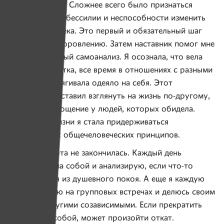
с мужа на себя. Сложнее всего было признаться
в собственном бессилии и неспособности изменить
другого человека. Это первый и обязательный шаг
на пути к выздоровлению. Затем наставник помог мне
провести полный самоанализ. Я осознала, что вела
себя как эгоистка, все время в отношениях с разными
людьми перетягивала одеяло на себя. Этот
самоанализ заставил взглянуть на жизнь по-другому,
попросить прощение у людей, которых обидела.
Во всем по жизни я стала придерживаться
элементарных общечеловеческих принципов.
На этом работа не закончилась. Каждый день
я наблюдаю за собой и анализирую, если что-то
выводит меня из душевного покоя. А еще я каждую
неделю бываю на групповых встречах и делюсь своим
опытом с другими созависимыми. Если прекратить
работу над собой, может произойти откат.