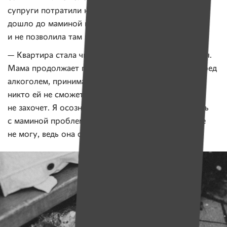
супруги потратили на ремонт. Правда, когда дело
дошло до маминой комнаты, та встала горой
и не позволила там ничего менять.
— Квартира стала чистой, в ней приятно находиться.
Мама продолжает пить. Я признаю ее бессилие перед
алкоголем, принимаю ее болезнь и понимаю, что
никто ей не сможет помочь, пока она сама этого
не захочет. Я осознаю, что ничего не могу поделать
с маминой проблемой, но и оставить ее одну тоже
не могу, ведь она остается моей мамой.