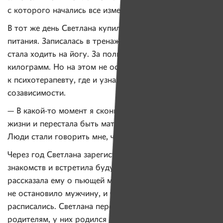
с которого начались все изменения.
В тот же день Светлана купила весы и завела дневник
питания. Записалась в тренажерный зал и параллельно
стала ходить на йогу. За полгода она сбросила 30
килограмм. Но на этом не остановилась и пошла
к психотерапевту, где и узнала о своей
созависимости.
— В какой-то момент я сконцентрировалась на своей
жизни и перестала быть матерью для своей мамы.
Люди стали говорить мне, что я свечусь.
Через год Светлана зарегистрировалась на сайте
знакомств и встретила будущего мужа. Она
рассказала ему о пьющей матери, но это
не остановило мужчину, и через три года они
расписались. Светлана переехала к мужу и его
родителям, у них родился сын.