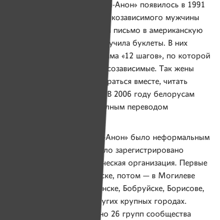
В Беларуси сообщество «Ал-Анон» появилось в 1991
году. Тогда жена одного алкозависимого мужчины
от безысходности написала письмо в американскую
организацию и в ответ получила буклеты. В них
кратко излагалась программа «12 шагов», по которой
занимались и зависимые и созависимые. Так жены
алкозависимых стали собираться вместе, читать
и обсуждать эти буклеты. В 2006 году белорусам
стала доступна книга с полным переводом
программы.
До ноября 2019 года «Ал-Анон» было неформальным
сообществом, пока не было зарегистрировано
в Минюсте как некоммерческая организация. Первые
группы появились в Минске, потом — в Могилеве
и Бресте, Молодечно, Пинске, Бобруйске, Борисове,
Солигорске, Слуцке и других крупных городах.
Сегодня зарегистрировано 26 групп сообщества