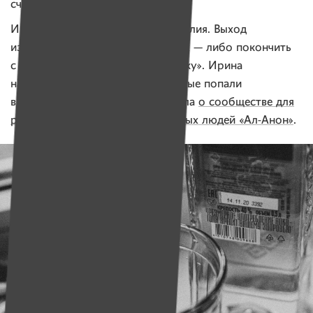
счастья.
И тогда пришло состояние бессилия. Выход
из ситуации виделся один из двух — либо покончить
с собой, либо «сдаться в психушку». Ирина
на форумах искала людей, которые попали
в похожую ситуацию и там узнала
о сообществе для
родственников и друзей зависимых людей «Ал-Анон»
.