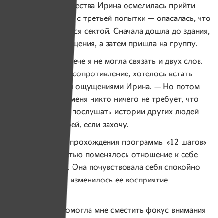
На встречу сообщества Ирина осмелилась прийти
в конце 2017 года с третьей попытки — опасалась, что
«Ал-Анон» окажется сектой. Сначала дошла до здания,
потом — до помещения, а затем пришла на группу.
— На первой встрече я не могла связать и двух слов.
Внутри возникло сопротивление, хотелось встать
и уйти, — делится ощущениями Ирина. — Но потом
я поняла, что от меня никто ничего не требует, что
я спокойно могу послушать истории других людей
и поделиться своей, если захочу.
За семь месяцев прохождения программы «12 шагов»
у Ирины полностью поменялось отношение к себе
и другим людям. Она почувствовала себя спокойно
и расслабленно, изменилось ее восприятие
жизни.
— Программа помогла мне сместить фокус внимания