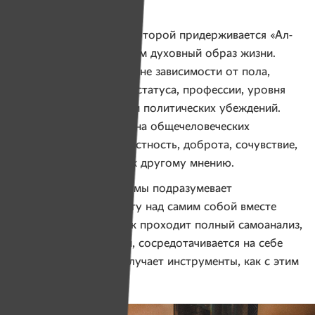
по всей стране.
Программа 12 шагов, которой придерживается «Ал-
Анон», предлагает людям духовный образ жизни.
Ее могут пройти люди вне зависимости от пола,
возраста, социального статуса, профессии, уровня
доходов, религиозных и политических убеждений.
Программа выстроена на общечеловеческих
ценностях, таких как честность, доброта, сочувствие,
терпение, терпимость к другому мнению.
Прохождение программы подразумевает
индивидуальную работу над самим собой вместе
с наставником. Человек проходит полный самоанализ,
видит свои недостатки, сосредотачивается на себе
и на своей жизни и получает инструменты, как с этим
жить дальше.