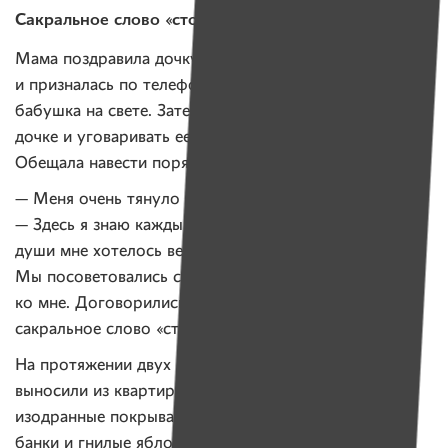
Сакральное слово «стоп»
Мама поздравила дочку с рождением малыша
и призналась по телефону, что она самая счастливая
бабушка на свете. Затем начала периодически звонить
дочке и уговаривать ее с семьей вернуться домой.
Обещала навести порядок и бросить пить.
— Меня очень тянуло домой, — признается Светлана.
— Здесь я знаю каждый кустик. И где-то в глубине
души мне хотелось верить маминым обещаниям.
Мы посоветовались с мужем и вернулись жить
ко мне. Договорились, если кто-то из нас скажет
сакральное слово «стоп», то тут же съедем.
На протяжении двух месяцев Светлана с мужем
выносили из квартиры старую мебель, доски,
изодранные покрывала и одеяла, вонючую одежду,
банки и гнилые яблоки. Накопленные сбережения