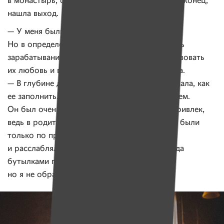
в монастырь, обращалась к астрологам. И, наконец,
нашла выход.
— У меня были прекрасные родители.
Но в определенный момент они так увлеклись
зарабатыванием денег, что я перестала чувствовать
их любовь и внимание, — рассказывает Ирина.
— В глубине души появилась пустота, и я искала, как
ее заполнить. В 18 лет познакомилась с парнем.
Он был очень эмоциональным, чем меня и привлек,
ведь в родительской семье хорошие эмоции были
только по праздникам, когда все выпивали
и расслаблялись. Молодой человек уже тогда
бутылками пил вино и бегал за самогонкой,
но я не обращала на это внимания.