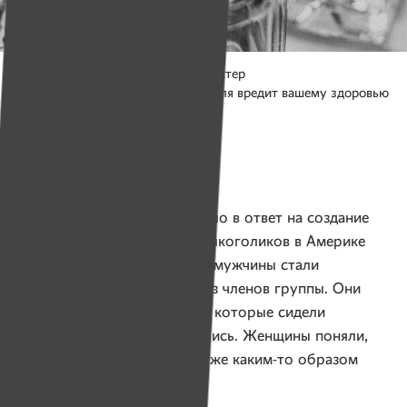
Фото носит иллюстративный характер
*чрезмерное употребление алкоголя вредит вашему здоровью
Фото: Юлия Карпенко для ИМЕН
12 шагов
«Ал-Анон»
Движение
возникло в ответ на создание
первой группы анонимных алкоголиков в Америке
в 1934 году. Алкозависимые мужчины стали
собираться дома у одного из членов группы. Они
приезжали вместе с женами, которые сидели
в соседней комнате и общались. Женщины поняли,
что после разговоров им тоже каким-то образом
становится легче.