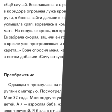
«Ещё случай. Возвращаюсь я с работы, а у нас
в коридоре огромная лужа крови. У меня трясутся
руки, я боюсь зайти дальше в квартиру. Когда
услышала храп, ворвалась в комнату, перевернула
мать. На подушке кровь, вся кровать в крови.
Ее забрала скорая, зашили ей голову, а она сидит
в кресле уже протрезвевшая и поет: «На поле стояла
карета…» Врач спросил меня, кем я ей прихожусь,
а потом добавил: «Сочувствую».
Преображение
— Однажды я проснулась на полу после очередной
ругани с матерью. Посмотрела на себя со стороны.
Мне 32 года. Мои подруги уже вышли замуж, родили
детей. А я — взрослая баба, живу с матерью-
алкоголичкой. Я была в отчаянии. И это был тот пик,