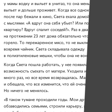
у мамы водку и выльет в унитаз, то она меньше
выпьет и дольше проживет. Когда все однокурсники
после пар бежали в кино, Света ехала домой
с мыслями: «А вдруг она себя убьет? Или подожжет
квартиру? Вдруг спалит соседей?». Раз в два месяца
на протяжении 23 лет дома обязательно что-нибудь
горело. То пережаренное мясо, то не выключенный
вовремя чайник. Света складывала одежду
в полиэтиленовые мешки, чтобы она не воняла гарью.
Когда Света пошла работать, у нее появилась
возможность съехать от матери. Уходила из дома она
много раз, но все время возвращалась. Мама звонила
и обещала, что все изменится, что ей очень одиноко.
Но ничего не менялось.
«В таком тумане проходили годы. Мои друзья
обзаводились семьями, строили карьеру, рожали