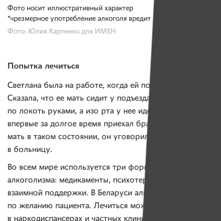
Фото носит иллюстративный характер
*чрезмерное употребление алкоголя вредит вашему здоровью
Фото: Юлия Карпенко для ИМЕН
Попытка лечиться
Светлана была на работе, когда ей позвонила соседка.
Сказала, что ее мать сидит у подъезда с синими
по локоть руками, а изо рта у нее идет пена. Тогда
впервые за долгое время приехал брат Светы. Увидев
мать в таком состоянии, он уговорил ее лечь
в больницу.
Во всем мире используется три формы лечения
алкоголизма: медикаменты, психотерапия и группы
взаимной поддержки. В Беларуси алкоголизм лечится
по желанию пациента. Лечиться можно анонимно
в наркодиспансерах и частных клиниках, при