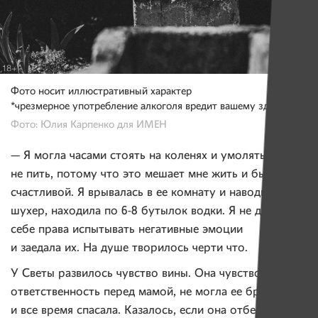
Фото носит иллюстративный характер
*чрезмерное употребление алкоголя вредит вашему здоровью
Фото: Юлия Карпенко для ИМЕН
— Я могла часами стоять на коленях и умолять маму
не пить, потому что это мешает мне жить и быть
счастливой. Я врывалась в ее комнату и наводила
шухер, находила по 6-8 бутылок водки. Я не давала
себе права испытывать негативные эмоции
и заедала их. На душе творилось черти что.
У Светы развилось чувство вины. Она чувствовала
ответственность перед мамой, не могла ее бросить
и все время спасала. Казалось, если она отберет