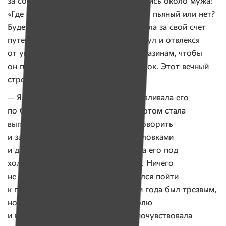
за собой. Все мысли в голове вертелись около мужа:
«Где он? Что делает? Сегодня придет пьяный или нет?
Будет ли скандал?» Женщина покупала за свой счет
путевки на море, чтобы муж отдохнул и отвлекся
от употребления. Водила его по магазинам, чтобы
он получил радость от новых покупок. Этот вечный
стресс был похож на безумие.
— Я стала жить жизнью мужа. Вылавливала его
по барам и просила идти домой. Потом стала
выпивать вместе с ним, чтобы разговорить
и заставить бросить хитростями, уловками
и душевными разговорами. Бросала его под
холодный душ. Вызывала милицию. Ничего
не помогало. Однажды он согласился пойти
к психологу и закодироваться. Три года был трезвым,
но я настолько привыкла к контролю
и ненормальному драйву, что не почувствовала