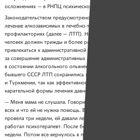
осложнениях — в РНПЦ психического здоровья.
Законодательством предусмотрено
принудительное
лечение
алкозависимых в лечебно-трудовых
профилакториях (далее — ЛТП). Но для этого
человек должен трижды и более раз в течение года
привлекаться к административной ответственности
за совершение административных правонарушений
в состоянии алкогольного опьянения. Из стран
бывшего СССР ЛТП сохранились в лишь в Беларуси
и Туркмении, так как эффективность такой
карательной формы лечения давно обесценилась.
— Меня мама не слушала. Говорила, что здоровее
всех и что ей не нужна помощь. В больнице она
провела три недели, ей давали лекарства, с ней
работал психотерапевт. После больницы не пила две
недели. Потом все вернулось в привычное русло.