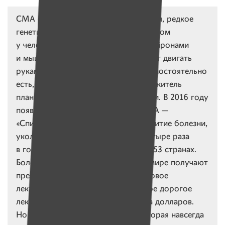
СМА — спинально-мышечная атрофия, редкое
генетическое заболевание, при котором
у человека теряются связи между нейронами
и мышцами, он постепенно перестает двигать
руками и ногами, ходить, сидеть, самостоятельно
есть, глотать, дышать. Каждый 40-й житель
планеты является носителем болезни. В 2016 году
появилось первое лекарство от СМА —
«Спинраза». Она останавливает развитие болезни,
уколы «Спинразы» нужно делать четыре раза
в год. Препарат зарегистрирован в 53 странах.
Более 10 000 пациентов со СМА в мире получают
препарат. В 2019 году появилось новое
лекарство — «Золгенсма». Это самое дорогое
лекарство, оно стоит два миллиона долларов.
Но нужна лишь одна инъекция, которая навсегда