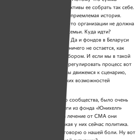
слишком большая и перспективы ее собрать так себе.
Для меня это странная и неприемлемая история.
Нехватка ресурсов у какой-то организации не должна
быть причиной страдания семьи. Куда идти?
Их ни один фонд не берет. Да и фондов в Беларуси
практически нет. И людям ничего не остается, как
думать над собственным сбором. И если мы в такой
ситуации еще думаем, как регулировать процесс вот
этих частных сборов, то мы движемся к сценарию,
что у людей вообще никаких возможностей
не останется.
Для нас, как пациентского сообщества, было очень
травматично, когда коллеги из фонда «Юнихелп»
вывесили на сайте, что на лечение от СМА они
не собирают. Не знаю, какая у них сейчас политика.
Я не критикую коллег, я говорю о нашей боли. Ну вот