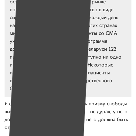
остановит болезнь. В 2020 году на рынке
появился «Рисдиплам». Это лекарство в виде
сирпа, которое нужно принимать каждый день
на протяжении всей жизни. Во многих странах
мира, в том числе в России, пациенты со СМА
уже получают «Рисдиплам» по программе
дорегистрационного доступа. В Беларуси 123
пациента со СМА. Им пока недоступно ни одно
из вышеперечисленных лекарств. Некоторые
переезжают в другие страны, где пациенты
получают лечение за счет государственного
бюджета.
Я смотрю на вопрос сборов сквозь призму свободы
выбора и свободы воли. Спонсор — не дурак, у него
должно быть право выбирать. И у него должна быть
ответственность за выбор.