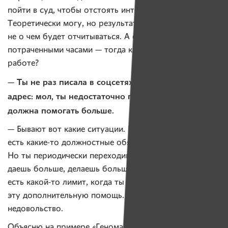
пойти в суд, чтобы отстоять интересы пациента.
Теоретически могу, но результата не будет. Мне
не о чем будет отчитываться. А отчитываться просто
потраченными часами — тогда какой смысл в такой
работе?
— Ты не раз писала в соцсетях об упреках в свой
адрес: мол, ты недостаточно помогаешь, что
должна помогать больше.
— Бывают вот какие ситуации. Есть у тебя работа,
есть какие-то должностные обязанности.
Но ты периодически переходишь порог и от себя
даешь больше, делаешь больше. Но при этом у тебя
есть какой-то лимит, когда ты уже не можешь дать
эту дополнительную помощь. Тогда появляется некое
недовольство.
Объясню на примере «Генома». Как организация,