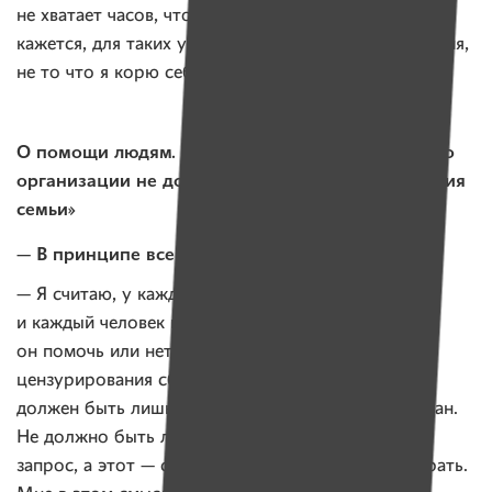
не хватает часов, чтобы закрыть все запросы. Но,
кажется, для таких условий это нормальная ситуация,
не то что я корю себя за это.
О помощи людям. «Нехватка ресурсов у какой-то
организации не должна быть причиной страдания
семьи»
— В принципе всем нужно помогать?
— Я считаю, у каждого есть право на запрос,
и каждый человек имеет право решить, хочет
он помочь или нет. Я против институтов
цензурирования сборов. Для меня любой сбор
должен быть лишь формализован и верифицирован.
Не должно быть личного мнения: это хороший
запрос, а этот — странный, не надо на него собирать.