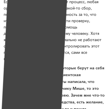
Если раскладывать до атомов этот процесс, любая
организация, которая запускает какой-то сбор,
по сути, берет на себя ответственность за то, что
нужно связаться с семьей, провести проверку,
подтвердить, что именно такая помощь
действительно нужна именно этому человеку. Хотя
я знаю людей, которые принципиально не работают
с фондами, потому что хотят контролировать этот
процесс от и до: сами связываются, сами все
выясняют и сами помогают.
— Но каков процент людей, которые берут на себя
ответственность? Вот есть пациентская
организация «Геном». И если ты написала, что
нужно собрать на НИВЛ мальчику Мише, то это
действительно нужно, я доверяю. Зачем мне что-то
выяснять, если у меня есть средства, есть желание,
я за две минуты перевела деньги и пошла