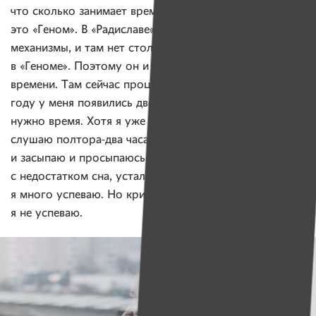
что сколько занимает времени. Получилось 80% —
это «Геном». В «Радиславе» уже такие отлаженные
механизмы, и там нет столько ручного труда, как
в «Геноме». Поэтому он и занимает такое количество
времени. Там сейчас процесс отстройки. Плюс в этом
году у меня появились две учебы, на которые тоже
нужно время. Хотя я уже давно не ложилась позже 10,
слушаю полтора-два часа подкасты, под них
и засыпаю и просыпаюсь в 8-9. Проблем
с недостатком сна, усталости такой нет. При этом да,
я много успеваю. Но критикуют-то меня за то, что
я не успеваю.