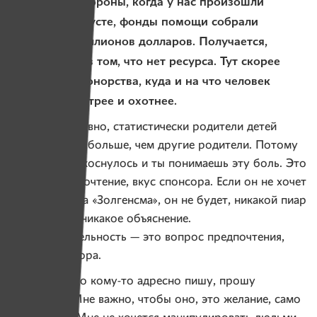
— С другой стороны, когда у нас произошли
события в августе, фонды помощи собрали
несколько миллионов долларов. Получается,
проблема не в том, что нет ресурса. Тут скорее
психология донорства, куда и на что человек
жертвует быстрее и охотнее.
— Да, безусловно, статистически родители детей
со СМА дают больше, чем другие родители. Потому
что тебя это коснулось и ты понимаешь эту боль. Это
личное предпочтение, вкус спонсора. Если он не хочет
жертвовать на «Золгенсма», он не будет, никакой пиар
не поможет, никакое объяснение.
Благотворительность — это вопрос предпочтения,
личного выбора.
Я очень редко кому-то адресно пишу, прошу
о помощи. Мне важно, чтобы оно, это желание, само