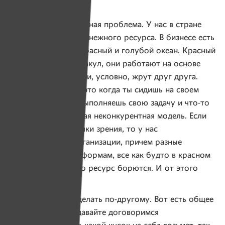
в своих силах?
— Да, и в этом основная проблема. У нас в стране
ситуация нехватки денежного ресурса. В бизнесе есть
такие понятия, как красный и голубой океан. Красный
океан — это бизнес акул, они работают на основе
жесткой конкуренции, условно, жрут друг друга.
А голубой океан — это когда ты сидишь на своем
месте моллюска и выполняешь свою задачу и что-то
с этого имеешь, такая неконкурентная модель. Если
смотреть с этой точки зрения, то у нас
некоммерческие организации, причем разные
по задачам, целям, формам, все как будто в красном
океане и за какой-то ресурс борются. И от этого
очень грустно.
Я думаю, можно сделать по-другому. Вот есть общее
поле для работы, давайте договоримся