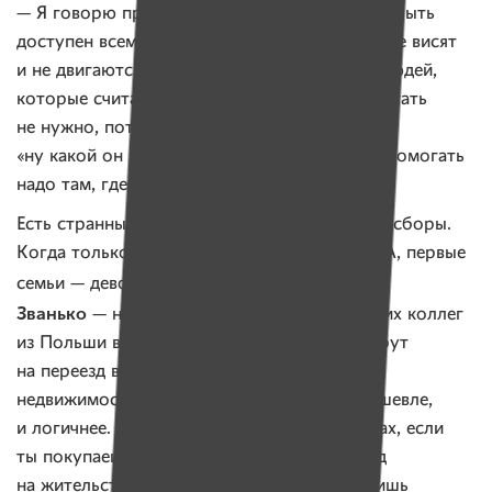
— Я говорю про то, что инструмент должен быть
доступен всем. Да, есть такие сборы, которые висят
и не двигаются. Есть огромное количество людей,
которые считают, что ребенку с НИВЛ помогать
не нужно, потому что прямо проговаривают:
«ну какой он жилец, он не функционален, а помогать
надо там, где есть рост и развитие».
Есть странные, с точки зрения большинства, сборы.
Когда только появлялись препараты от СМА, первые
Варвары Назаревич
Веры
семьи — девочек
,
Званько
— начинали сборы на них. И у наших коллег
из Польши всегда был: почему они не соберут
на переезд в другую страну, на покупку
недвижимости или бизнеса. Это будет и дешевле,
и логичнее. Потому что в некоторых странах, если
ты покупаешь недвижимость, тебе дают вид
на жительство, и ты соответственно получишь