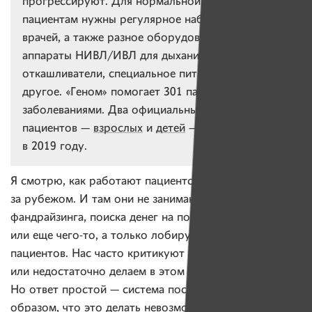
прогрессируют. Для нормальной жизни
пациентам нужны регулярное наблюдение
врачей, а также разное оборудование: коляски,
аппараты НИВЛ/ИВЛ для дыхания,
откашливатели, специальное питание и многое
другое. «Геном» помогает 301 пациенту с такими
заболеваниями. Два официальных реестра
пациентов —
взрослых
и
детей
— появились
в 2019 году.
Я смотрю, как работают пациентские организации
за рубежом. И там они не занимаются вопросами
фандрайзинга, поиска денег на покупку оборудования
или еще чего-то, а только лобируют интересы
пациентов. Нас часто критикуют за то, что мы мало
или недостаточно делаем в этом направлении.
Но ответ простой — система построена таким
образом, что это делать невозможно. Я не могу