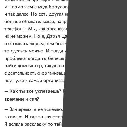
мы помогаем с медоборудованием, гастростомами
и так далее. Но есть другая категория запросов, она
больше обывательская, например, компьютеры или
телефоны. Мы, как организация, закупить
их не можем. Но я, Дарья Царик, могу. Я не люблю
отказывать людям, тем более когда знаешь, что что-
то сделать можно. И тогда может возникнуть
проблема: когда ты берешь это на себя и помогаешь
найти компьютер, такую помощь путают
с деятельностью организации. И потом такие запросы
идут уже к самой организации.
— Как ты все успеваешь? Как на все хватает
времени и сил?
— Во-первых, я не успеваю. У меня много задач
в списке. И где-то качеством приходится жертвовать.
Я делала раскладку по тайм-менеджменту и смотрела,