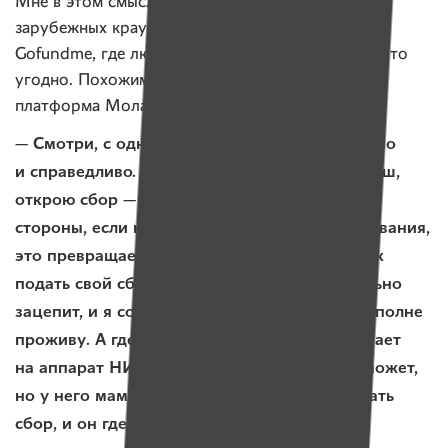
Мне в этом смысле очень близка философия
зарубежных краудфандинговых площадок как
Gofundme, где люди могут собирать деньги, на что
угодно. Похожим образом у нас была устроена
платформа МолаМола.
— Смотри, с одной стороны, это демократично
и справедливо. Если я хочу себе красный порш,
открою сбор — ну, а почему нет? С другой
стороны, если нет совсем никакого регулирования,
это превращается в вопрос пиара. Я могу так
подать свой сбор, что людей это эмоционально
зацепит, и я соберу на порш, без которого вполне
проживу. А где-то есть семья, которая собирает
на аппарат НИВЛ, там ребенок дышать не может,
но у него мама не умеет классно презентовать
сбор, и он где-то теряется.