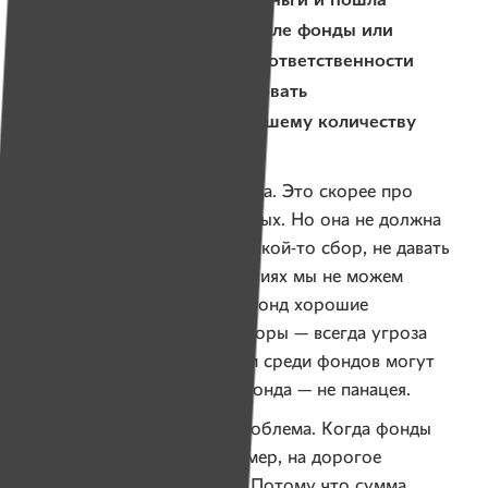
по своим делам. В этом смысле фонды или
организации снимают часть ответственности
и дают возможность участвовать
в благотворительности большему количеству
людей.
— Здесь я абсолютно согласна. Это скорее про
верефикацию, проверку данных. Но она не должна
быть цензором и зарубать какой-то сбор, не давать
ему прорасти. В наших условиях мы не можем
говорить, что сборы через фонд хорошие
и правильные, а адресные сборы — всегда угроза
мошенничества. Во-первых, и среди фондов могут
быть мошенники. Наличие фонда — не панацея.
А во-вторых, есть другая проблема. Когда фонды
не берутся за сборы, например, на дорогое
оборудование или лечение. Потому что сумма