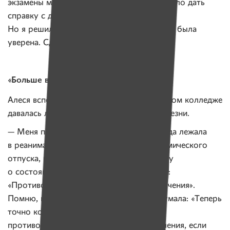
экзамены могла не сдавать, достаточно было дать
справку с диагнозом — астма и эпилепсия.
Но я решила не выделяться, да и в знаниях была
уверена. Сдала экзамены и поступила.
«Больше всего боюсь потерять работу»
Алеся вспоминает, что учеба в медицинском колледже
давалась легко, пока не обострились болезни.
— Меня полностью парализовало, полгода лежала
в реанимации. Чтобы вернуться из академического
отпуска, надо было предоставить справку
о состоянии здоровья. И врачи написали:
«Противопоказаны все виды труда и обучения».
Помню, когда увидела эту надпись, подумала: «Теперь
точно конец». Пошла ругаться: «Почему
противопоказаны все виды труда и обучения, если