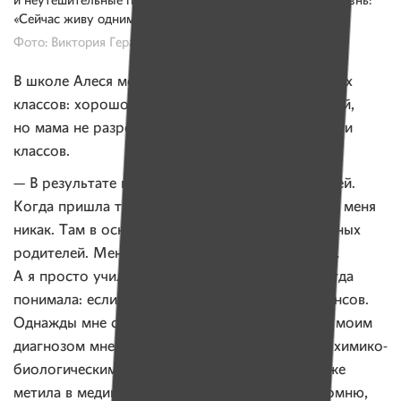
и неутешительные прогнозы врачей, она держится за жизнь:
«Сейчас живу одним днем и надеюсь на лучшее».
Фото: Виктория Герасимова, «Имена»
В школе Алеся мечтала стать учителем начальных
классов: хорошо знала языки, хотела учить детей,
но мама не разрешила ей поступать после девяти
классов.
— В результате в 10-11 классы поступила в лицей.
Когда пришла туда, поняла, что я никто и звать меня
никак. Там в основном учились дети обеспеченных
родителей. Меня не замечали, не здоровались…
А я просто училась. Ходила и зубрила. Уже тогда
понимала: если не будет знаний, не будет и шансов.
Однажды мне сказали, что хороших отметок с моим
диагнозом мне не видать. Я училась в классе с химико-
биологическим профилем и к тому времени уже
метила в медики. Мечтала быть педиатром. Помню,