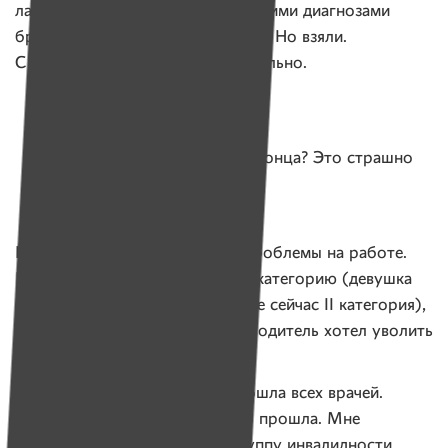
лаборатории — цитологии. С такими диагнозами
брать меня туда не очень хотели. Но взяли.
С руководством всё было нормально.
Сидеть дома и просто ждать конца? Это страшно
Но недавно у Алеси начались проблемы на работе.
Когда стал вопрос о сдаче на I категорию (девушка
уже проработала пять лет, у нее сейчас II категория),
ее не отпустили курсы. А руководитель хотел уволить
за профнепригодность.
— Сказал, чтобы я еще раз прошла всех врачей.
Пришлось долго упираться, но прошла. Мне
несколько раз предлагали I группу инвалидности,