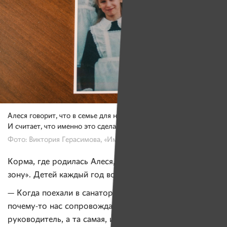
Алеся говорит, что в семье для нее поблажек никогда не было.
И считает, что именно это сделало ее сильным человеком.
Фото: Виктория Герасимова, «Имена»
Корма, где родилась Алеся, входит в «чернобыльскую
зону». Детей каждый год возили на оздоровление.
— Когда поехали в санаторий в очередной раз,
почему-то нас сопровождала не наша классная
руководитель, а та самая, из класса «для отсталых».