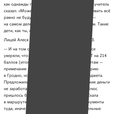
как однажды подняла руку, чтобы ответить, а учитель
сказал: «Можешь даже не тянуть руку, спрашивать всё
равно не буду, а все твои девятки в дневнике —
на самом деле шестерки. И это твой максимум. Такие
дети, как ты, не могут учиться нормально».
Лицей Алеся окончила со средним баллом 8,3.
— И на том спасибо, — смеется девушка. — Все
уверяли, что я никуда не поступлю. Сдала ЦТ на 214
баллов (итоговый результат по трем предметам —
примечание редакции). Поступала на педиатрию
в Гродно, но не хватило трех баллов для бюджета.
Предложили учиться платно, но мама бы такие деньги
не заработала и не потратила бы на меня. Плюс
пришлось бы снимать жилье. Ну куда мне! Ехала
в маршрутке мимо Слуцка — забросила документы
туда, иначе бы вообще пролетела. Вступительные