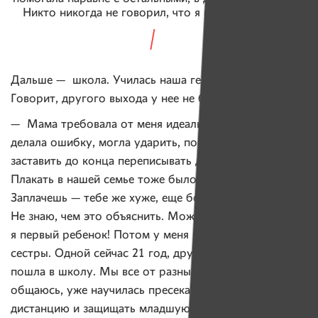
Никто никогда не говорил, что я какая-то не такая
Дальше — школа. Училась наша героиня хорошо.
Говорит, другого выхода у нее не было:
— Мама требовала от меня идеальной учебы. Когда
делала ошибку, могла ударить, поставить в угол или
заставить до конца переписывать домашнее задание.
Плакать в нашей семье тоже было нельзя.
Заплачешь — тебе же хуже, еще больше выхватишь.
Не знаю, чем это объяснить. Может, потому что
я первый ребенок! Потом у меня родились еще две
сестры. Одной сейчас 21 год, другая совсем недавно
пошла в школу. Мы все от разных отцов. С мамой
общаюсь, уже научилась пресекать ее, держать
дистанцию и защищать младшую сестру. Сейчас