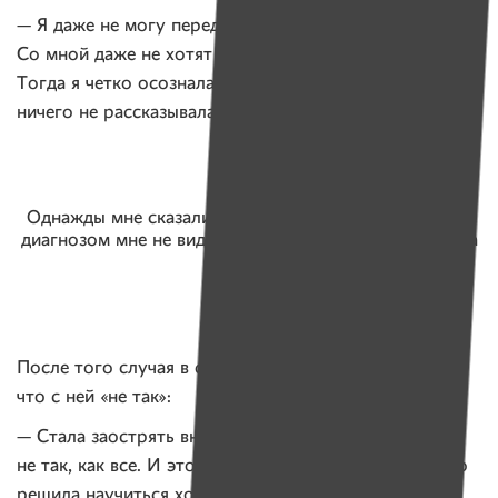
— Я даже не могу передать, что я тогда чувствовала.
Со мной даже не хотят рядом находиться! Понимаете?
Тогда я четко осознала, что я не такая, как все. Маме
ничего не рассказывала — боялась. И не плакала.
Однажды мне сказали, что хороших отметок с моим
диагнозом мне не видать. А я просто училась. Ходила
и зубрила
После того случая в санатории Алеся стала думать,
что с ней «не так»:
— Стала заострять внимание на том, что я хожу
не так, как все. И это заметно. Во что бы то ни стало
решила научиться ходить, как все дети. Наблюдала,