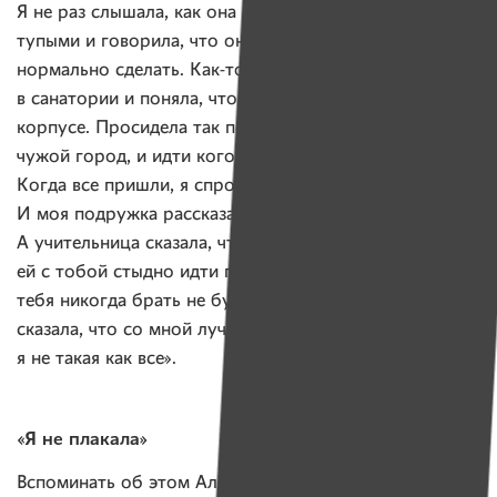
Я не раз слышала, как она сама называла детей
тупыми и говорила, что они не способны ничего
нормально сделать. Как-то утром я проснулась
в санатории и поняла, что я вообще одна во всем
корпусе. Просидела так почти весь день. Это был
чужой город, и идти кого-то искать я просто боялась.
Когда все пришли, я спросила: «Где вы все были?»
И моя подружка рассказала: «Мы ездили в зоопарк.
А учительница сказала, что ты больная и что
ей с тобой стыдно идти по улице, и поэтому с собой
тебя никогда брать не будет. А всем детям она
сказала, что со мной лучше не дружить, потому что
я не такая как все».
«Я не плакала»
Вспоминать об этом Алесе тяжело до сих пор: