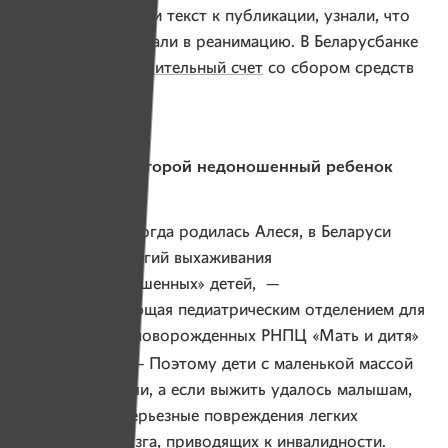
Когда мы готовили текст к публикации, узнали, что
Алесю снова забрали в реанимацию. В Беларусбанке
открыт
благотворительный счет
со сбором средств
на имя девушки.
В 90-х каждый второй недоношенный ребенок
умирал
— В 1990 году, когда родилась Алеся, в Беларуси
не было технологий выхаживания
«глубоконедоношенных» детей, —
говорит заведующая педиатрическим отделением для
недоношенных новорожденных РНПЦ «Мать и дитя»
Юлия Рожко
. — Поэтому дети с маленькой массой
тела не выживали, а если выжить удалось малышам,
то они имели серьезные повреждения легких
и головного мозга, приводящих к инвалидности.