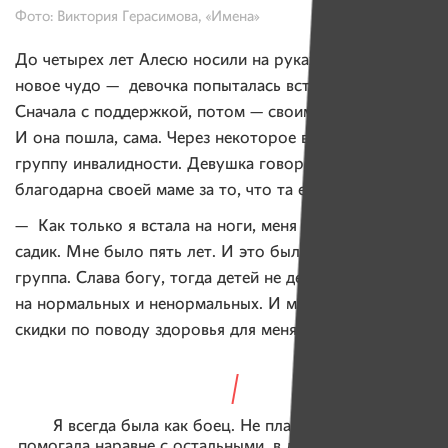
Фото: Виктория Герасимова, «Имена»
До четырех лет Алесю носили на руках. Но случилось
новое чудо — девочка попыталась встать на ноги.
Сначала с поддержкой, потом — своими силами.
И она пошла, сама. Через некоторое время ей сняли
группу инвалидности. Девушка говорит, что
благодарна своей маме за то, что та ее не бросила:
— Как только я встала на ноги, меня отдали в детский
садик. Мне было пять лет. И это была самая обычная
группа. Слава богу, тогда детей не делили
на нормальных и ненормальных. И мама тоже никакие
скидки по поводу здоровья для меня не делала.
Я всегда была как боец. Не плакала, по дому
помогала наравне с остальными, в деревне впахивала.