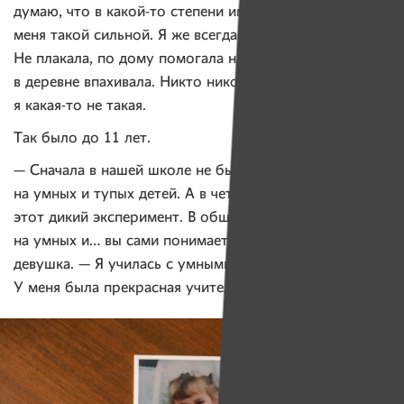
думаю, что в какой-то степени именно мама сделала
меня такой сильной. Я же всегда была как боец.
Не плакала, по дому помогала наравне с остальными,
в деревне впахивала. Никто никогда не говорил, что
я какая-то не такая.
Так было до 11 лет.
— Сначала в нашей школе не было разделения
на умных и тупых детей. А в четвертом классе ввели
этот дикий эксперимент. В общем, разделила
на умных и… вы сами понимаете, — вспоминает
девушка. — Я училась с умными, и всё было отлично.
У меня была прекрасная учительница.