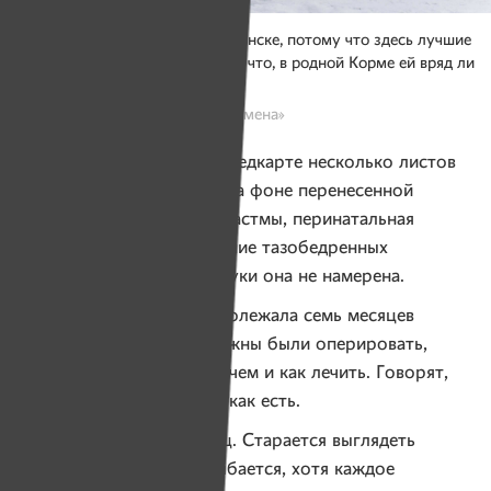
Алеся держится за работу в Минске, потому что здесь лучшие
специалисты в стране. Случись что, в родной Корме ей вряд ли
помогут, считает девушка.
Фото: Виктория Герасимова, «Имена»
Алеся признает, что в ее медкарте несколько листов
с диагнозами: эпилепсия на фоне перенесенной
инфекции, тяжела форма астмы, перинатальная
патология ЦНС, разрушение тазобедренных
суставов… Но опускать руки она не намерена.
— За последний год я пролежала семь месяцев
в больнице. Недавно должны были оперировать,
но уже просто не знают, чем и как лечить. Говорят,
пусть будет хотя бы так, как есть.
Алеся — настоящий боец. Старается выглядеть
с иголочки. И всегда улыбается, хотя каждое