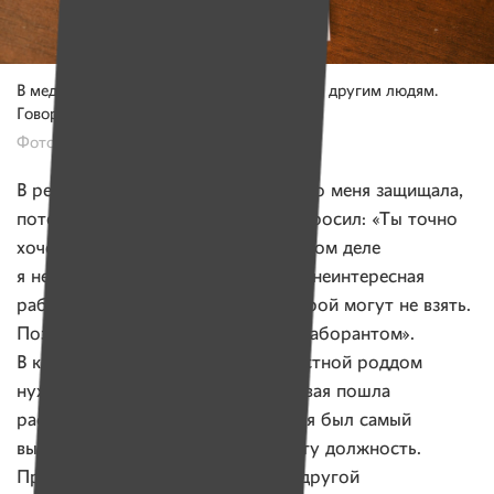
В медицину Алеся пошла, чтобы помогать другим людям.
Говорит, что очень любит свою работу.
Фото: Виктория Герасимова, «Имена»
В результате подруга действительно меня защищала,
потом один из членов комиссии спросил: «Ты точно
хочешь быть лаборантом?». На самом деле
я не хотела, думала, что это самая неинтересная
работа. Но понимала, что медсестрой могут не взять.
Поэтому сказала: «Да, хочу быть лаборантом».
В колледже сообщили, что в областной роддом
нужен толковый сотрудник. Я первая пошла
распределяться, потому что у меня был самый
высокий балл. И согласилась на эту должность.
Правда, в результате оказалась в другой