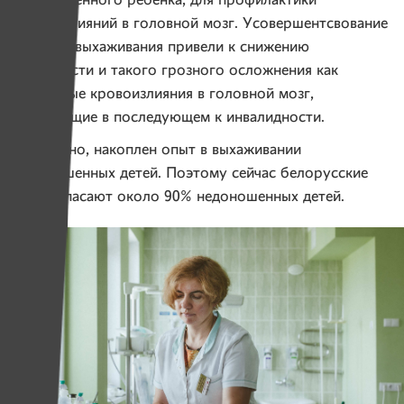
недоношенного ребенка, для профилактики
кровоизлияний в головной мозг. Усовершентсвование
методик выхаживания привели к снижению
смертности и такого грозного осложнения как
массивные кровоизлияния в головной мозг,
приводящие в последующем к инвалидности.
И конечно, накоплен опыт в выхаживании
недоношенных детей. Поэтому сейчас белорусские
врачи спасают около 90% недоношенных детей.