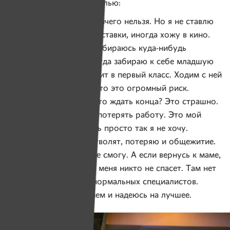
движение ей дается с болью:
— Если подумать, мне ничего нельзя. Но я не ставлю
себе границ. Люблю выставки, иногда хожу в кино.
Друзей мало, иногда выбираюсь куда-нибудь
со знакомыми. Еще иногда забираю к себе младшую
сестренку, которая ходит в первый класс. Ходим с ней
в аквапарк. Понимаю, что это огромный риск.
Но сидеть дома и просто ждать конца? Это страшно.
Больше всего я боюсь потерять работу. Это мой
смысл жизни. Доживать просто так я не хочу.
К тому же, если меня уволят, потеряю и общежитие.
Снять квартиру сама не смогу. А если вернусь к маме,
случись что, в поселке меня никто не спасет. Там нет
ни оборудования, ни нормальных специалистов.
Сейчас живу одним днем и надеюсь на лучшее.