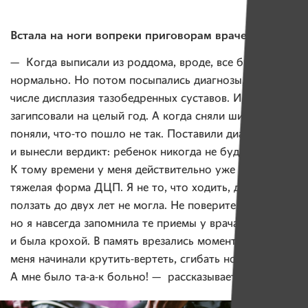
Встала на ноги вопреки приговорам врачей
— Когда выписали из роддома, вроде, все было
нормально. Но потом посыпались диагнозы, в том
числе дисплазия тазобедренных суставов. И меня
загипсовали на целый год. А когда сняли шины,
поняли, что-то пошло не так. Поставили диагноз ДЦП
и вынесли вердикт: ребенок никогда не будет ходить.
К тому времени у меня действительно уже была
тяжелая форма ДЦП. Я не то, что ходить, даже
ползать до двух лет не могла. Не поверите,
но я навсегда запомнила те приемы у врача, хоть
и была крохой. В память врезались моменты, когда
меня начинали крутить-вертеть, сгибать ноги-руки.
А мне было та-а-к больно! — рассказывает девушка.