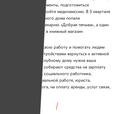
собрать нужные документы, подготовиться
к собеседованию и пройти медкомиссию. В 3 квартале
четверо членов Клубного дома попали
на собеседование в пекарню «Добрае печыва», а один
устроился на работу в книжный магазин
кладовщиком.
Чтобы продолжать свою работу и помогать людям
с психическими расстройствами вернуться к активной
жизни в обществе, Клубному дому нужна ваша
поддержка. ИМЕНА собирают средства на зарплату
менеджера проекта, социального работника,
специалиста по социальной работе, юриста,
психиатра и психолога, на оплату аренды, услуг связи,
интернета.