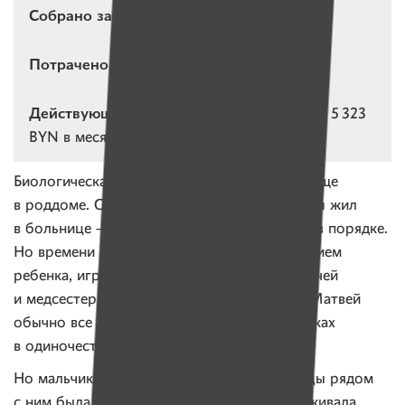
Собрано за квартал:
17 771,33 BYN
Потрачено за квартал:
10 443,62 BYN
Действующие подписки:
386 подписок на 5 323
BYN в месяц
Биологическая мама отказалась от Матвея еще
в роддоме. С двух до восьми месяцев малыш жил
в больнице — врачи выясняли, все ли с ним в порядке.
Но времени на то, чтобы заниматься развитием
ребенка, играть с ним, разговаривать, у врачей
и медсестер не хватает. Такие малыши как Матвей
обычно все время проводят в своих кроватках
в одиночестве.
Но мальчику повезло. Все эти долгие месяцы рядом
с ним была социальная няня Таня. Она ухаживала