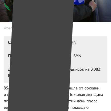
Фото: Александр Васюкович, ИМЕНА
Собрано за квартал:
10 968,93 BYN
Потрачено за квартал:
20 514,41 BYN
Действующие подписки:
306 подписок на 3 083
BYN в месяц
85-летняя Александра Петровна вышла от соседки
и не смогла найти дорогу домой. Пожилая женщина
почти полностью незрячая. На третий день после
ее пропажи родные обратились за помощью