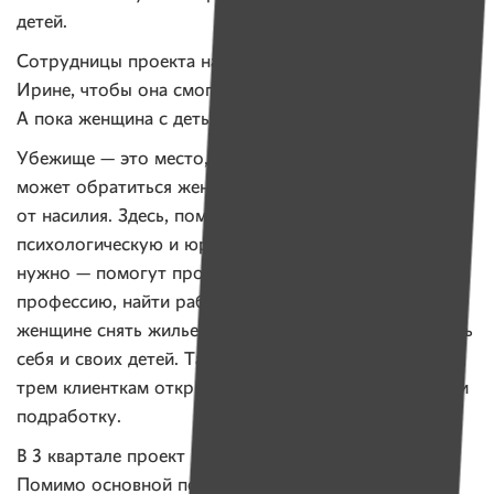
детей.
Сотрудницы проекта написали ходатайство на работу
Ирине, чтобы она смогла получить общежитие.
А пока женщина с детьми остается в убежище.
Убежище — это место, куда в любое время суток
может обратиться женщина, пострадавшая
от насилия. Здесь, помимо жилья, ей окажут
психологическую и юридическую помощь. Если
нужно — помогут пройти обучение, получить новую
профессию, найти работу, что даст возможность
женщине снять жилье и самостоятельно обеспечивать
себя и своих детей. Так, в 3 квартале проект помог
трем клиенткам открыть ИП, сменить работу и найти
подработку.
В 3 квартале проект помог 21 женщине и 17 детям.
Помимо основной помощи психологов и юристов,