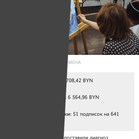
Фото: Александр Васюкович, ИМЕНА
Собрано за квартал:
2 708,42 BYN
Потрачено за квартал:
6 564,96 BYN
Действующие подписки:
51 подписок на 641
BYN в месяц
Паше — 26. В 17 лет ему поставили диагноз