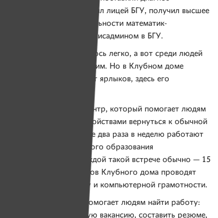
шизофрения. Он закончил лицей БГУ, получил высшее
образование по специальности математик-
программист, работал сисадмином в БГУ.
Учеба ему всегда давалось легко, а вот среди людей
он чувствовал себя чужим. Но в Клубном доме
на него никто не вешает ярлыков, здесь его
принимают.
Клубный дом — это центр, который помогает людям
с психическими расстройствами вернуться к обычной
жизни. В Клубном доме два раза в неделю работают
группы психологического образования
и самопомощи. На каждой такой встрече обычно — 15
человек. Для участников Клубного дома проводят
курсы по английскому и компьютерной грамотности.
А еще Клубный дом помогает людям найти работу:
подобрать подходящую вакансию, составить резюме,