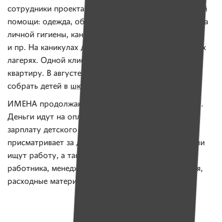
сотрудники проекта привлекли 400 кг гуманитарной
помощи: одежда, обувь, продукты питания, средства
личной гигиены, канцелярские товары
и пр. На каникулах дети смогли отдохнуть в детских
лагерях. Одной клиентке помогли снять
квартиру. В августе Убежище помогло женщинам
собрать детей в
школу
.
ИМЕНА продолжают собирать средства на проект.
Деньги идут на оплату услуг юриста и адвоката,
зарплату детского психолога, няни, которая
присматривает за детьми, пока женщины учатся или
ищут работу, а также на зарплаты социального
работника, менеджера проекта, аренду помещения,
расходные материалы и пр.