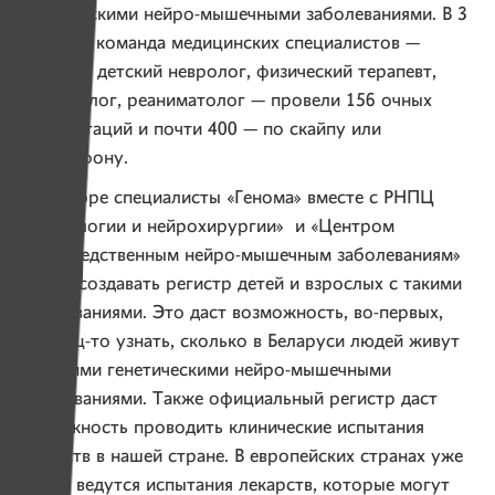
генетическими нейро-мышечными заболеваниями. В 3
квартале команда медицинских специалистов —
ортопед, детский невролог, физический терапевт,
нутрицолог, реаниматолог — провели 156 очных
консультаций и почти 400 — по скайпу или
по телефону.
В сентябре специалисты «Генома» вместе с РНПЦ
«Неврологии и нейрохирургии» и «Центром
по наследственным нейро-мышечным заболеваниям»
начали создавать регистр детей и взрослых с такими
заболеваниями. Это даст возможность, во-первых,
наконец-то узнать, сколько в Беларуси людей живут
с редкими генетическими нейро-мышечными
заболеваниями. Также официальный регистр даст
возможность проводить клинические испытания
лекарств в нашей стране. В европейских странах уже
сейчас ведутся испытания лекарств, которые могут