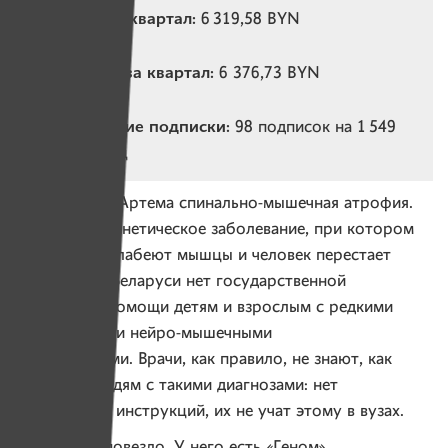
Собрано за квартал:
6 319,58 BYN
Потрачено за квартал:
6 376,73 BYN
Действующие подписки:
98 подписок на 1 549
BYN в месяц
У 18-летнего Артема спинально-мышечная атрофия.
Это редкое генетическое заболевание, при котором
постепенно слабеют мышцы и человек перестает
двигаться. В Беларуси нет государственной
программы помощи детям и взрослым с редкими
генетическими нейро-мышечными
заболеваниями. Врачи, как правило, не знают, как
помогать людям с такими диагнозами: нет
протоколов, инструкций, их не учат этому в вузах.
Но Артему повезло. У него есть «Геном».