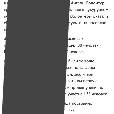
в поисково-спасательный отряда «Ангел». Волонтеры
прочесывали всю местность и нашли ее в кукурузном
поле. Женщина была обессилена. Волонтеры оказали
ей первую помощь, вызвали «скорую» и на носилках
принесли в деревню.
За 3 квартал отряд провел 37 поисковых
мероприятий по всей стране и нашел 30 человек.
В поисках участвовали более 600 человек.
Очень важно, чтобы поисковики были хорошо
подготовлены: умели пользоваться поисковым
оборудованием, компасом, картой, знали, как
правильно искать людей и оказывать им первую
помощь. В сентябре ПСО «Ангел» провел учения для
волонтеров, в которых приняло участие 135 человек.
Сегодня помимо минского отряда постоянно
работают еще восемь региональных.