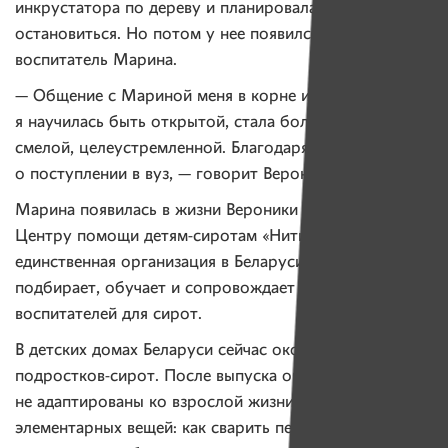
инкрустатора по дереву и планировала на этом
остановиться. Но потом у нее появился патронатный
воспитатель Марина.
— Общение с Мариной меня в корне изменило:
я научилась быть открытой, стала более уверенной,
смелой, целеустремленной. Благодаря ей задумалась
о поступлении в вуз, — говорит Вероника.
Марина появилась в жизни Вероники благодаря
Центру помощи детям-сиротам «Нити Дружбы». Это
единственная организация в Беларуси, которая
подбирает, обучает и сопровождает патронатных
воспитателей для сирот.
В детских домах Беларуси сейчас около 1 100
подростков-сирот. После выпуска они чаще всего
не адаптированы ко взрослой жизни и не знают
элементарных вещей: как сварить пельмени и как