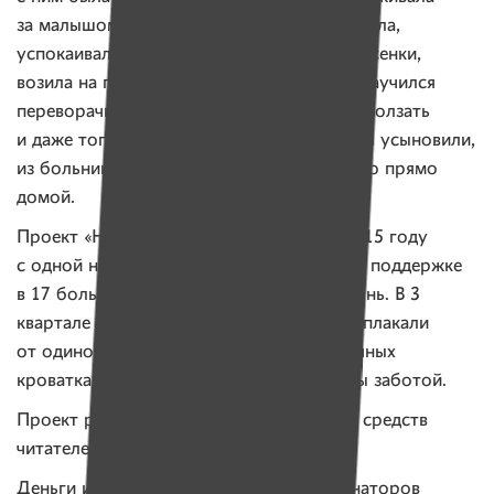
за малышом, кормила, умывала, переодевала,
успокаивала после процедур, пела ему песенки,
возила на прогулки. В больнице Матвей научился
переворачиваться со спинки на животик, ползать
и даже топать. А в восемь месяцев Матвея усыновили,
из больницы новые мама и папа увезли его прямо
домой.
Проект «Няня вместо мамы» начался в 2015 году
с одной няни, а сегодня благодаря вашей поддержке
в 17 больницах Беларуси работают 18 нянь. В 3
квартале 456 детей — как и Матвей — не плакали
от одиночества и страха в своих больничных
кроватках, а улыбались и были окружены заботой.
Проект работает исключительно за счет средств
читателей ИМЕН.
Деньги идут на зарплату нянь и координаторов