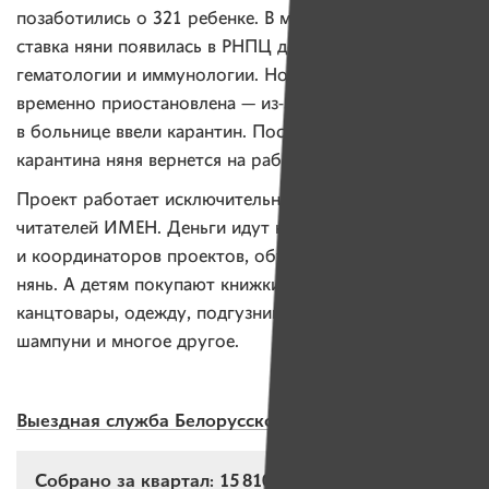
позаботились о 321 ребенке. В марте 2020 года
ставка няни появилась в РНПЦ детской онкологии,
гематологии и иммунологии. Но с апреля ее работа
временно приостановлена — из-за коронавируса
в больнице ввели карантин. После окончания
карантина няня вернется на работу.
Проект работает исключительно за счет средств
читателей ИМЕН. Деньги идут на зарплату нянь
и координаторов проектов, обучение и медосмотры
нянь. А детям покупают книжки, игрушки,
канцтовары, одежду, подгузники, салфетки, мыло,
шампуни и многое другое.
Выездная служба Белорусского детского хосписа
Собрано за квартал: 15 810,15