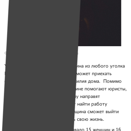
Фото: Александр Васюкович для Имён
Убежище — это дом, куда женщина из любого уголка
Беларуси в любое время суток, может приехать
с детьми, чтобы спастись от насилия дома. Помимо
бесплатного жилья, здесь женщине помогают юристы,
психологи. Если нужно, женщину направят
на обучающие курсы и помогут найти работу
Благодаря этой поддержке женщина сможет выйти
из ситуации насилия и наладить свою жизнь.
В 1 квартале в Убежище проживало 15 женщин и 16