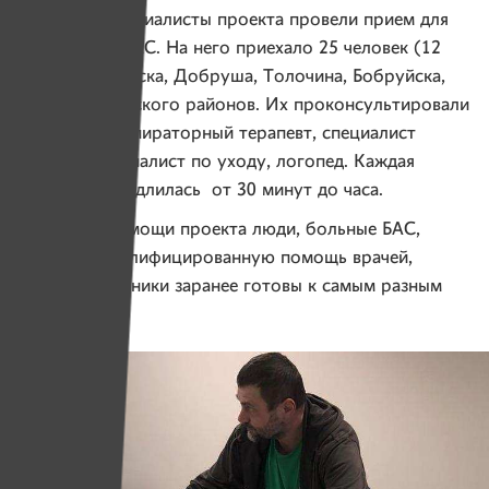
В феврале специалисты проекта провели прием для
пациентов с БАС. На него приехало 25 человек (12
семей) из Минска, Добруша, Толочина, Бобруйска,
Гомеля и Минского районов. Их проконсультировали
невролог, респираторный терапевт, специалист
по ЛФК, специалист по уходу, логопед. Каждая
консультация длилась от 30 минут до часа.
Благодаря помощи проекта люди, больные БАС,
получают квалифицированную помощь врачей,
а их родственники заранее готовы к самым разным
ситуациям.