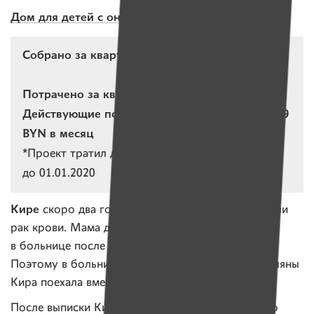
Дом для детей с онкологией
Собрано за квартал: 15 317,95 BYN
Потрачено за квартал: 25 926,95 BYN*
Действующие подписки: 290 подписок на 3 719
BYN в месяц
*
Проект тратил деньги, в том числе пришедшие
до 01.01.2020
Кире
скоро два годика. В январе у нее обнаружили
рак крови. Мама девочки в это время лежала
в больнице после серьезной операции на сердце.
Поэтому в больницу из родного Гродна в Боровляны
Кира поехала вместе с папой.
После выписки Кире домой было нельзя — нужно