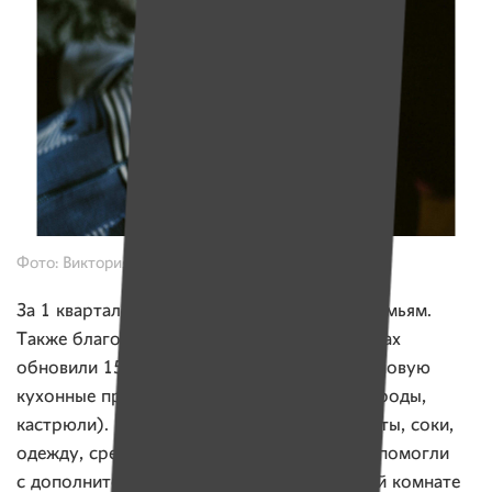
Фото: Виктория Герасимова для Имён
За 1 квартал этого года проект помог 20 семьям.
Также благодаря вашей поддержке в домиках
обновили 15 кроватей и матрацев, купили новую
кухонные принадлежности (чайники, сковороды,
кастрюли). Проект покупал семьям продукты, соки,
одежду, средства гигиены. Пятерым детям помогли
с дополнительными лекарствами. В игровой комнате