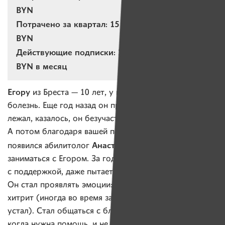
BYN
Потрачено за квартал: 15 245,23
BYN
Действующие подписки: 265 подписок на 3 598
BYN в месяц
Егору
из Бреста — 10 лет, у него — неизлечимая
болезнь. Еще год назад он практически все время
лежал, казалось, он безучастен к внешнему миру.
А потом благодаря вашей поддержке в Бресте
Анастасия
появился абилитолог
. Она стала
заниматься с Егором. За год мальчик научился стоять
с поддержкой, даже пытается держать равновесие.
Он стал проявлять эмоции: радуется, грустит и даже
хитрит (иногда во время занятия притворяется, что
устал). Стал общаться с близкими: машет рукой маме,
когда нужна помощь, и не раз уже отбирал игрушки