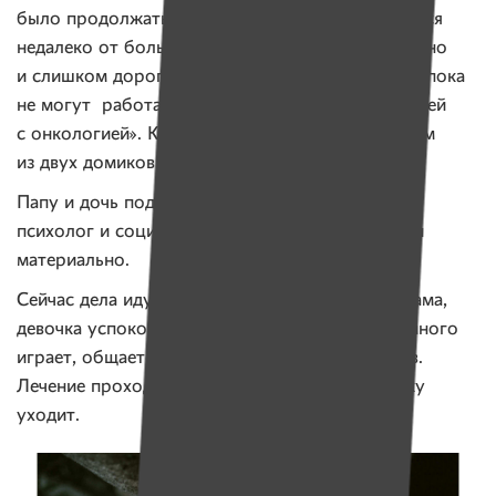
было продолжать лечение и все время находиться
недалеко от больницы. Найти такое жилье сложно
и слишком дорого для семьи, где оба родителя пока
не могут работать. Помог проект «Дом для детей
с онкологией». Кира с папой поселились в одном
из двух домиков проекта.
Папу и дочь поддержали специалисты проекта:
психолог и социальный педагог. Семье помогли
материально.
Сейчас дела идут на лад. С Кирой уже живет мама,
девочка успокоилась, повеселела. Сейчас она много
играет, общается с другими жителями домиков.
Лечение проходит хорошо, болезнь потихоньку
уходит.