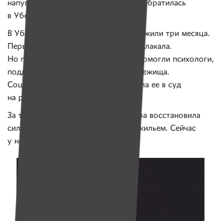
напугана, не знала, что ей делать, и обратилась
в Убежище.
В Убежище Ира и двое ее детей прожили три месяца.
Первое время женщина постоянно плакала.
Но постепенно воспряла духом — помогли психологи,
поддержали другие жительницы Убежища.
Социальный работник сопровождала ее в суд
на развод.
За три месяца жизни в Убежище Ира восстановила
силы, развелась, решила вопрос с жильем. Сейчас
у нее началась новая жизнь.