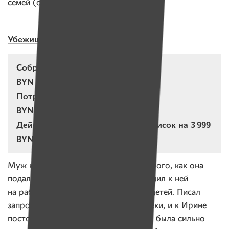
семей (одежду, обувь и пр.).
Убежище для женщин и детей
Собрано за квартал: 13 060,25
BYN
Потрачено за квартал: 9 952,20
BYN
Действующие подписки: 278 подписок на 3 999
BYN в месяц
Иру
Муж начал преследовать
после того, как она
подала на развод и алименты. Приходил к ней
на работу, часто угрожал отобрать детей. Писал
запросы в прокуратуру и органы опеки, и к Ирине
постоянно приходили проверки. Ира была сильно