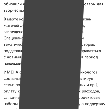
обновили детские игрушки, купили детям товары для
творчества, спорттовары.
В марте коронавирус внес коррективы в жизнь
жителей домиков. Волонтерам сюда нельзя,
запрещено приезжать даже родственникам.
Специалисты проекта в марте провели три
тематических занятия для родителей, на которых
поддержали родителей, рассказали, как справляться
с новыми тревогами и полной изоляцией в период
пандемии.
ИМЕНА собирают деньги на зарплаты психологов,
социальных работников, юриста (консультирует
семьи по вопросам длительных больничных и пр.),
оплату коммунальных платежей и других расходов,
связанных с содержанием домиков, на продуктовые
наборы для семей и другую материальную поддержку