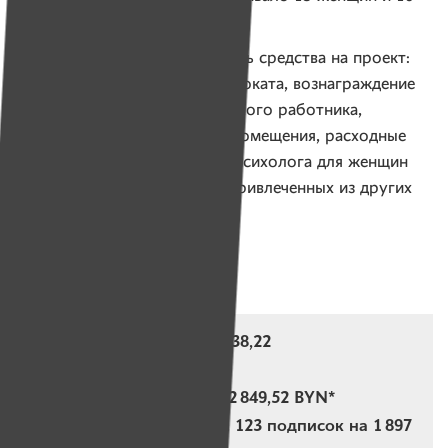
детей.
ИМЕНА продолжают собирать средства на проект:
на оплату услуг юриста и адвоката, вознаграждение
детского психолога, социального работника,
менеджера проекта, аренду помещения, расходные
материалы и пр. Расходы на психолога для женщин
проект оплатит из средств, привлеченных из других
источников.
Помощь бездомным
Собрано за квартал: 10 938,22
BYN
Потрачено за квартал: 12 849,52 BYN*
Действующие подписки: 123 подписок на 1 897