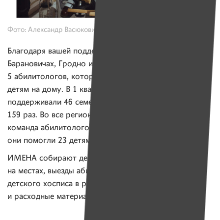
Фото: Александр Васюкович для Имён
Благодаря вашей поддержке в регионах, в Бресте,
Барановичах, Гродно и Витебске постоянно работает
5 абилитологов, которые помогают тяжелобольным
детям на дому. В 1 квартале 2020 года они постоянно
поддерживали 46 семей, приходили к ним с визитами
159 раз. Во все регионы продолжает выезжать
команда абилитологов из Минска. За январь–март
они помогли 23 детям.
ИМЕНА собирают деньги на зарплату специалистов
на местах, выезды абилитологов Белорусского
детского хосписа в регионы, оборудование
и расходные материалы.