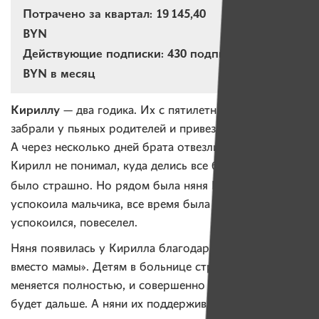
Потрачено за квартал: 19 145,40
BYN
Действующие подписки: 430 подписок на 6 176
BYN в месяц
Кириллу
— два годика. Их с пятилетним братом
забрали у пьяных родителей и привезли в больницу.
А через несколько дней брата отвезли в приют.
Кирилл не понимал, куда делись все близкие, ему
Наташа
было страшно. Но рядом была няня
— она
успокоила мальчика, все время была рядом. Малыш
успокоился, повеселел.
Няня появилась у Кирилла благодаря проекту «Няня
вместо мамы». Детям в больнице страшно — их жизнь
меняется полностью, и совершенно непонятно, что
будет дальше. А няни их поддерживают, успокаивают,