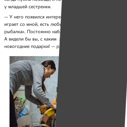
у младшей сестренки.
— У него появился интерес к жизни! С радостью
играет со мной, есть любимая игра — «Магнитная
рыбалка». Постоянно наблюдает за окружающими.
А видели бы вы, с каким любопытством он открывал
новогодние подарки! — радуется мама Егора.