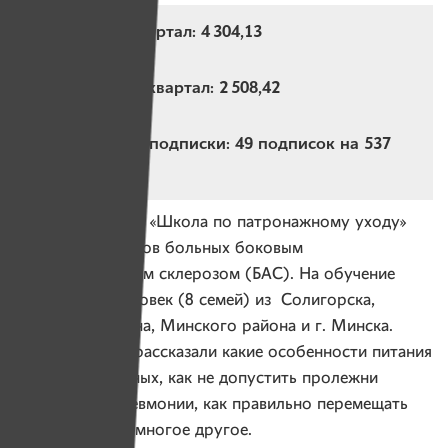
Собрано за квартал: 4 304,13
BYN
Потрачено за квартал: 2 508,42
BYN
Действующие подписки: 49 подписок на 537
BYN в месяц
В январе прошла «Школа по патронажному уходу»
для родственников больных боковым
амиотрофическим склерозом (БАС). На обучение
приехало 10 человек (8 семей) из Солигорска,
Гомеля, Толочина, Минского района и г. Минска.
Родственникам рассказали какие особенности питания
и гигиены больных, как не допустить пролежни
и застойные пневмонии, как правильно перемещать
больных БАС и многое другое.