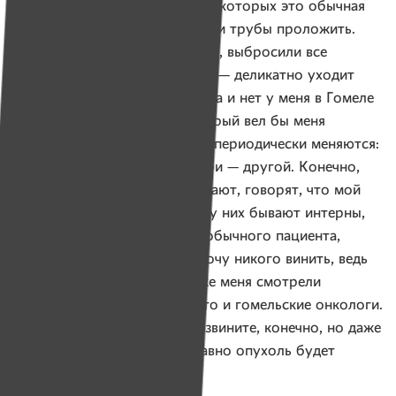
профессией, а есть врачи, для которых это обычная
работа, как выточить гайку или трубы проложить.
Отработали положенные часы, выбросили все
ненужное из головы и домой, — деликатно уходит
Женя от прямого ответа. — Да и нет у меня в Гомеле
какого-то одного врача, который вел бы меня
на протяжении этих лет. Они периодически меняются:
три недели один работает, три — другой. Конечно,
в диспансере меня уже все знают, говорят, что мой
случай — уникальный. Когда у них бывают интерны,
рассказывают про такого необычного пациента,
в пример меня ставят. Я не хочу никого винить, ведь
московские профессора тоже меня смотрели
и вынесли тот же вердикт, что и гомельские онкологи.
В Москве мне сказали: «Вы извините, конечно, но даже
если голову отрезать, все равно опухоль будет
расти».