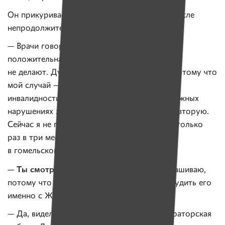
Он прикуривает, делает первую затяжку и после
непродолжительной паузы произносит:
— Врачи говорят, что у меня наблюдается
положительная динамика, но прогнозов пока
не делают. Думаю, они просто не в курсе, потому что
мой случай — нетипичный. Первую группу
инвалидности, которую дают при самых сложных
нарушениях здоровья, мне уже заменили на вторую.
Сейчас я не принимаю никаких препаратов, только
раз в три месяца прохожу обследование
в гомельском онкодиспансере.
— Ты смотрел фильм «Выживший»?
— спрашиваю,
потому что после просмотра хотелось обсудить его
именно с Женей.
— Да, видел. Режиссура понравилась и операторская