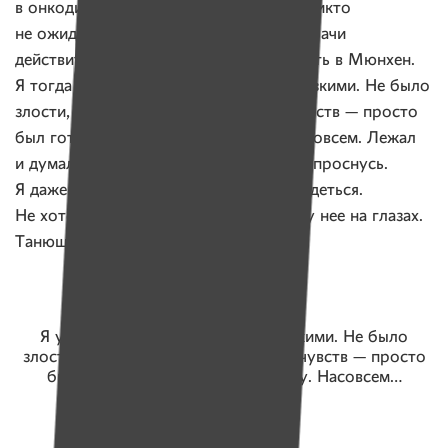
в онкодиспансере без опухоли, этого никто
не ожидал, — улыбается Женя. — Да, врачи
действительно отговаривали меня лететь в Мюнхен.
Я тогда уже мысленно прощался с близкими. Не было
злости, сожаления, каких-то других чувств — просто
был готов к тому, что скоро уйду. Насовсем. Лежал
и думал, что в один из дней просто не проснусь.
Я даже с любимой дочкой перестал видеться.
Не хотел, чтобы трагедия произошла у нее на глазах.
Танюше было всего четыре года…
Я уже мысленно прощался с близкими. Не было
злости, сожаления, каких-то других чувств — просто
был готов к тому, что скоро уйду. Насовсем…