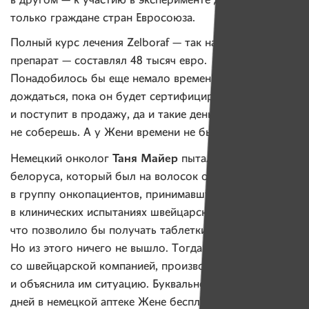
в другом — к участию в эксперименте допускались
только граждане стран Евросоюза.
Полный курс лечения Zelboraf — так называется этот
препарат — составлял 48 тысяч евро.
Понадобилось бы еще немало времени на то, чтобы
дождаться, пока он будет сертифицирован
и поступит в продажу, да и такие деньги за пару дней
не соберешь. А у Жени времени не было. Совсем.
Таня Майер
Немецкий онколог
пыталась включить
белоруса, который был на волосок от смерти,
в группу онкопациентов, принимавшую участие
в клинических испытаниях швейцарского препарата,
что позволило бы получать таблетки бесплатно.
Но из этого ничего не вышло. Тогда Майер связалась
со швейцарской компанией, производящей Zelboraf,
и объяснила им ситуацию. Буквально через несколько
дней в немецкой аптеке Жене бесплатно выдали