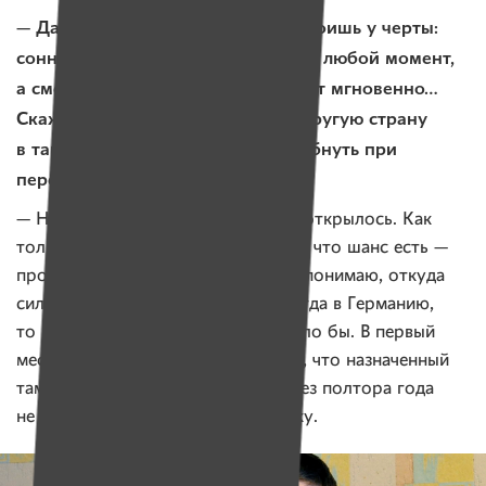
— Да, я помню. Ты говорил, что стоишь у черты:
сонная артерия могла порваться в любой момент,
а смерть в таких случаях наступает мгновенно…
Скажи, как ты решился лететь в другую страну
в таком состоянии, мог ведь погибнуть при
перелете.
— Не знаю. Будто второе дыхание открылось. Как
только получил ответ из Мюнхена, что шанс есть —
просто начал действовать. Сам не понимаю, откуда
силы взялись. Если бы не попал тогда в Германию,
то разговора нашего сейчас не было бы. В первый
месяц лечения я уже почувствовал, что назначенный
там препарат мне помогает. А через полтора года
не сомневался, что иду на поправку.