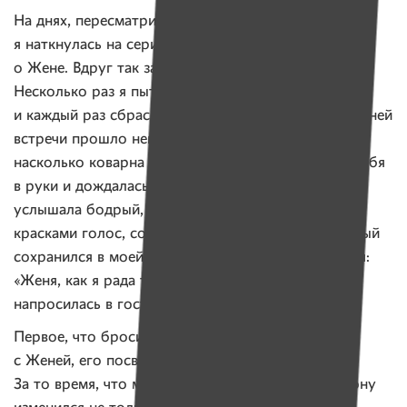
На днях, пересматривая свой рабочий архив,
я наткнулась на серию статей, которые писала
о Жене. Вдруг так захотелось позвонить ему!
Несколько раз я пыталась набрать его номер
и каждый раз сбрасывала: с момента нашей последней
встречи прошло немало времени. Все мы знаем,
насколько коварна эта болезнь… Наконец, взяла себя
в руки и дождалась длинного гудка. Как только
услышала бодрый, наполненный жизненными
красками голос, совсем не похожий на тот, который
сохранился в моей памяти, рассмеялась от счастья:
«Женя, как я рада тебя слышать!». Сразу же
напросилась в гости.
Первое, что бросилось мне в глаза при встрече
с Женей, его посвежевшее улыбающееся лицо.
За то время, что мы не виделись, в лучшую сторону