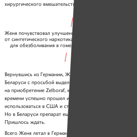
хирургического вмешательства.
Женя почувствовал улучшение и полностью отказался
от синтетического наркотика, который ему прописали
для обезболивания в гомельском онкодиспансере
Вернувшись из Германии, Женя обратился в Минздрав
Беларуси с просьбой выделить ему средства
на приобретение Zelboraf, который уже к тому
времени успешно прошел испытания и начал
использоваться в США и странах Евросоюза.
Но в Беларуси препарат еще не был сертифицирован.
Пришлось ждать.
Всего Женя летал в Германию пять раз. Потом