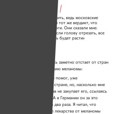
Я не хочу никого винить, ведь московские
профессора вынесли тот же вердикт, что
и гомельские онкологи. Они сказали мне:
«Вы извините, но даже если голову отрезать, все
равно опухоль будет расти»
По мнению Жени, Беларусь заметно отстает от стран
западной Европы по лечению меланомы:
— Препарат, который мне помог, уже
сертифицирован в нашей стране, но, насколько мне
известно, сейчас Минздрав не закупает его, ссылаясь
на отсутствие финансов. А в Германии он за это
время подешевел почти в два раза. Я читал, что
за рубежом уже и другие лекарства от меланомы