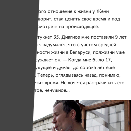
После пережитого отношение к жизни у Жени
изменилось. Говорит, стал ценить свое время и под
другим углом смотреть на происходящее.
— Скоро мне стукнет 35. Диагноз мне поставили 9 лет
назад. Недавно я задумался, что с учетом средней
продолжительности жизни в Беларуси, полжизни уже
позади, — рассуждает он. — Когда мне было 17,
я смотрел в будущее и думал: до сорока лет еще
ох как далеко. Теперь, оглядываясь назад, понимаю,
как быстро летит время. Не хочется растрачивать его
на что-то пустое, ненужное…