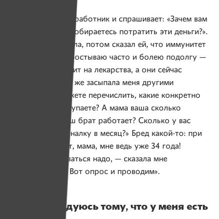
иначе:
— Звонит мне соцработник и спрашивает: «Зачем вам
помощь? На что собираетесь потратить эти деньги?».
Я оторопел сначала, потом сказал ей, что иммунитет
у меня слабый, простываю часто и болею подолгу —
много денег уходит на лекарства, а они сейчас
дорогие. Она тут же засыпала меня другими
вопросами: «Можете перечислить, какие конкретно
лекарства вы покупаете? А мама ваша сколько
получает? Где ваш брат работает? Сколько у вас
уходит на коммуналку в месяц?» Бред какой-то: при
чем тут мой брат, мама, мне ведь уже 34 года!
«Нам же отчитываться надо, — сказала мне
соцработник. — Вот опрос и проводим».
«Живу и радуюсь тому, что у меня есть
сегодня»