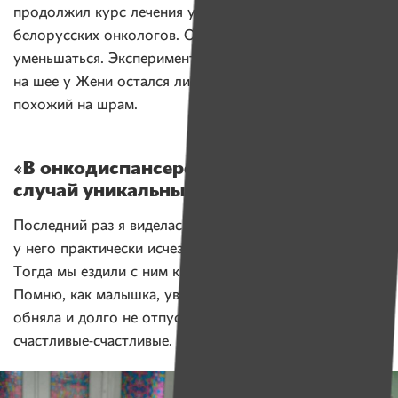
продолжил курс лечения уже под наблюдением
белорусских онкологов. Опухоль продолжала
уменьшаться. Эксперимент завершился удачно —
на шее у Жени остался лишь небольшой лимфоузел,
похожий на шрам.
«В онкодиспансере говорят, что мой
случай уникальный»
Последний раз я виделась с Женей, когда опухоль
у него практически исчезла. Было это года три назад.
Тогда мы ездили с ним к его дочке в детский сад.
Помню, как малышка, увидев папу, бросилась к нему,
обняла и долго не отпускала. И глаза Жени помню —
счастливые-счастливые.