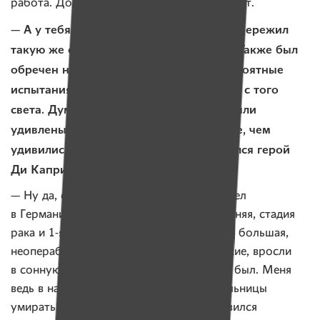
работа. Достойный фильм, классный сюжет.
— А у тебя не возникало мысли, что ты пережил
такую же ситуацию, как этот траппер? Также был
обречен на смерть, прошел через невероятные
испытания и, образно говоря, выбрался с того
света. Думаю, белорусские онкологи были
удивлены твоему появлению не меньше, чем
удивились в поселении, когда туда явился герой
Ди Каприо.
— Ну да, есть такое. Когда я впервые летел
в Германию, у меня уже была 4-я, последняя, стадия
рака и 1-я группа инвалидности, опухоль большая,
неоперабельная, метастазы пошли в легкие, вросли
в сонную артерию… Короче, не жилец я был. Меня
ведь в начале 2012 года выписали из больницы
умирать. И, конечно, когда позже я появился