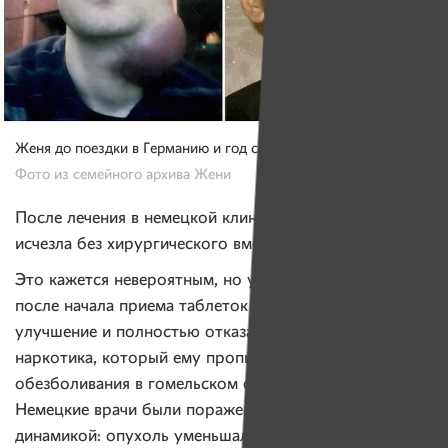
Женя до поездки в Германию и год спустя.
Фото из семейного архива Жени
После лечения в немецкой клинике огромная опухоль
исчезла без хирургического вмешательства.
Это кажется невероятным, но уже через три недели
после начала приема таблеток Женя почувствовал
улучшение и полностью отказался от синтетического
наркотика, который ему прописали для
обезболивания в гомельском онкодиспансере.
Немецкие врачи были поражены положительной
динамикой: опухоль уменьшалась на глазах без