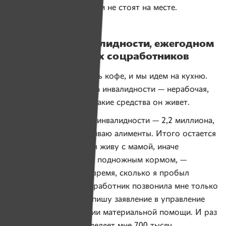
разработали, технологии не стоят на месте.
О пенсии по инвалидности, ежегодном
пособии и отчетах соцработников
Женя предлагает попить кофе, и мы идем на кухню.
Зная, что вторая группа инвалидности — нерабочая,
спрашиваю у него, на какие средства он живет.
— Получаю пенсию по инвалидности — 2,2 миллиона,
из этой суммы выплачиваю алименты. Итого остается
1,8. Мне повезло, что я живу с мамой, иначе
пришлось бы питаться подножным кормом, —
отвечает он. — За все время, сколько я пробыл
на первой группе, соцработник позвонила мне только
один раз. Ежегодно я пишу заявление в управление
соцзащиты о выделении материальной помощи. И раз
в год государство выделяет мне 700 тысяч.