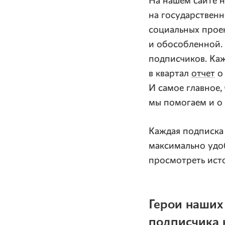
На нашем сайте н
на государствен
социальных проек
и обособленной. 
подписчиков. Каж
в квартал
отчет
о 
И самое главное,
мы помогаем и о
Каждая подписка
максимально удо
просмотреть исто
Герои наших
подписчика 