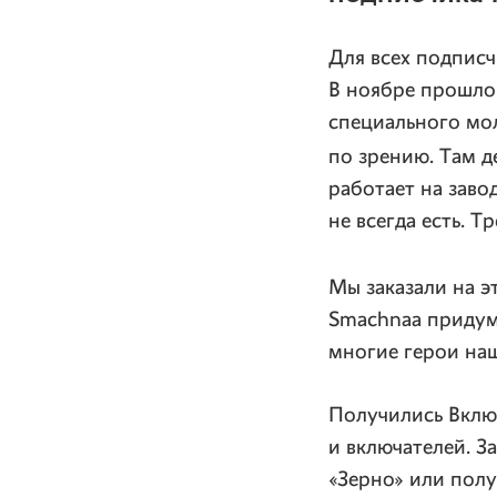
Для всех подписч
В ноябре прошло
специального мо
по зрению. Там 
работает на завод
не всегда есть. Т
Мы заказали на э
Smachnaa придума
многие герои наш
Получились Включ
и включателей. З
«Зерно» или полу