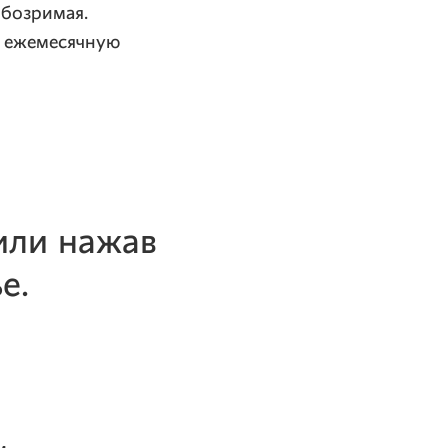
обозримая.
— ежемесячную
ли нажав
е.