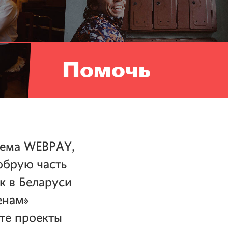
Помочь
тема WEBPAY,
обрую часть
к в Беларуси
енам»
те проекты