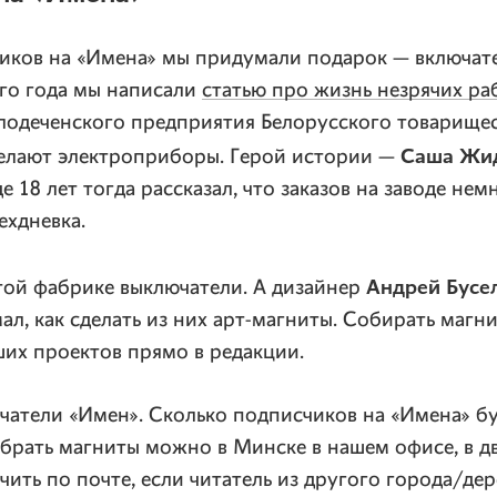
иков на «Имена» мы придумали подарок — включате
го года мы написали
статью про жизнь незрячих ра
лодеченского предприятия Белорусского товарищес
Саша Жи
делают электроприборы. Герой истории —
е 18 лет тогда рассказал, что заказов на заводе нем
рехдневка.
Андрей Бусе
той фабрике выключатели. А дизайнер
л, как сделать из них арт-магниты. Собирать магн
их проектов прямо в редакции.
атели «Имен». Сколько подписчиков на «Имена» бу
абрать магниты можно в Минске в нашем офисе, в д
чить по почте, если читатель из другого города/дер