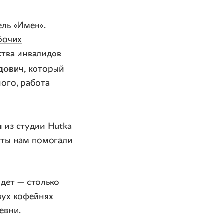
ль «Имен».
бочих
тва инвалидов
дович
, который
ного, работа
л
из студии Hutka
иты нам помогали
дет — столько
вух кофейнях
евни.