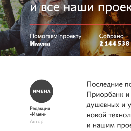
и все наши прое
Помогаем проекту
Собрано
Имена
2 144 538 
Последние по
Приорбанк и 
душевных и у
Редакция
новой технол
«Имен»
Автор
и нашим прое