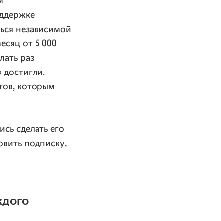
м
оддержке
ться независимой
есяц от 5 000
лать раз
в достигли.
тов, которым
ись сделать его
вить подписку,
ждого