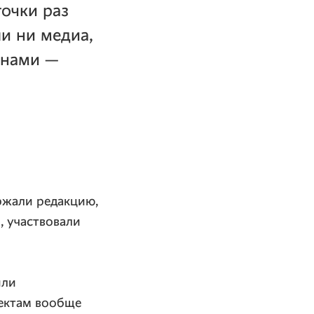
очки раз
ли ни медиа,
 нами —
ржали редакцию,
, участвовали
или
ектам вообще