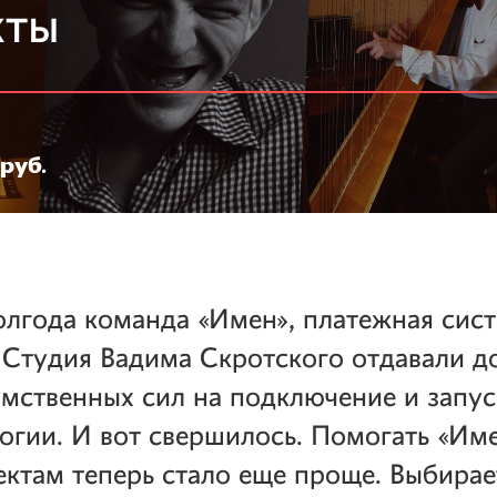
кты
руб.
лгода команда «Имен», платежная сис
Студия Вадима Скротского отдавали д
мственных сил на подключение и запус
огии. И вот свершилось. Помогать «Им
ктам теперь стало еще проще. Выбирае